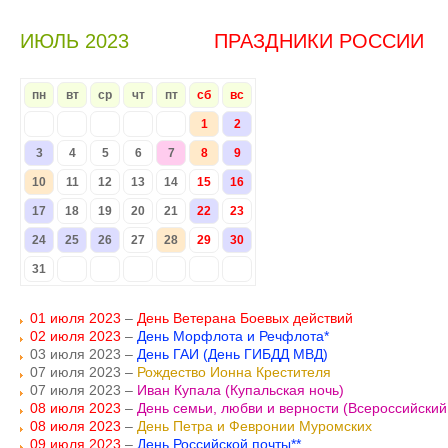
ИЮЛЬ 2023
ПРАЗДНИКИ РОССИИ
пн
вт
ср
чт
пт
сб
вс
1
2
3
4
5
6
7
8
9
10
11
12
13
14
15
16
17
18
19
20
21
22
23
24
25
26
27
28
29
30
31
01 июля 2023
–
День Ветерана Боевых действий
02 июля 2023
–
День Морфлота и Речфлота*
03 июля 2023 –
День ГАИ (День ГИБДД МВД)
07 июля 2023 –
Рождество Ионна Крестителя
07 июля 2023 –
Иван Купала (Купальская ночь)
08 июля 2023
–
День семьи, любви и верности (Всероссийский
08 июля 2023
–
День Петра и Февронии Муромских
09 июля 2023
–
День Российской почты**