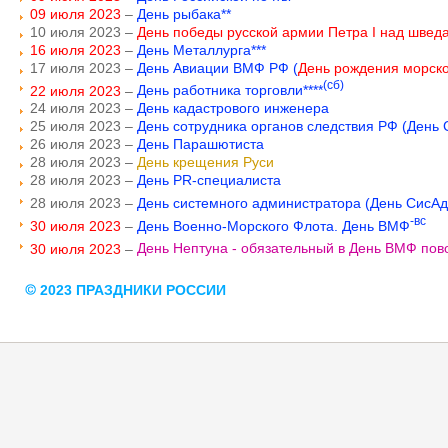
09 июля 2023
–
День рыбака**
10 июля 2023 –
День победы русской армии Петра I над шведа
16 июля 2023
–
День Металлурга***
17 июля 2023 –
День Авиации ВМФ РФ (
День рождения морско
(сб)
22 июля 2023
–
День работника торговли****
24 июля 2023 –
День кадастрового инженера
25 июля 2023 –
День сотрудника органов следствия РФ (День
26 июля 2023 –
День Парашютиста
28 июля 2023 –
День крещения Руси
28 июля 2023 –
День PR-специалиста
28 июля 2023 –
День системного администратора (День СисА
-вс
30 июля 2023
–
День Военно-Морского Флота. День ВМФ
30 июля 2023
–
День Нептуна - обязательный в День ВМФ пов
2023 ПРАЗДНИКИ РОССИИ