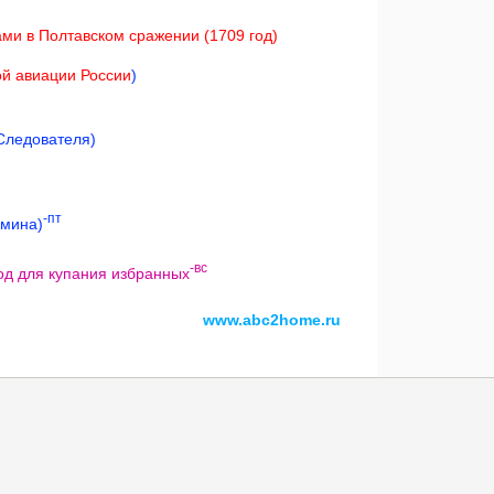
ми в Полтавском сражении (1709 год)
й авиации России
)
 Следователя)
-пт
дмина)
-вс
од для купания избранных
www.abc2home.ru