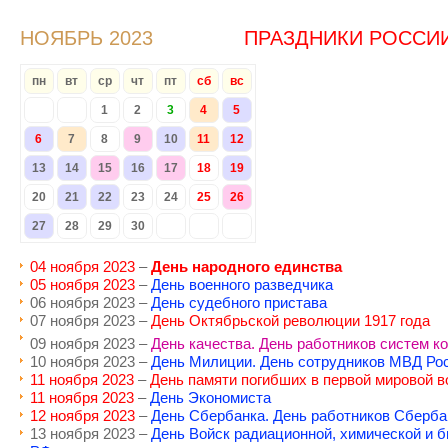
НОЯБРЬ 2023
ПРАЗДНИКИ РОССИ
пн
вт
ср
чт
пт
сб
вс
1
2
3
4
5
6
7
8
9
10
11
12
13
14
15
16
17
18
19
20
21
22
23
24
25
26
27
28
29
30
04 ноября 2023
–
День народного единства
05 ноября 2023
–
День военного разведчика
06 ноября 2023 –
День судебного пристава
07 ноября 2023 –
День Октябрьской революции 1917 года
09 ноября 2023 –
День качества. День работников систем ко
10 ноября 2023 –
День Милиции. День сотрудников МВД Ро
11 ноября 2023
–
День памяти погибших в первой мировой в
11 ноября 2023
–
День Экономиста
12 ноября 2023
–
День Сбербанка. День работников Сберба
13 ноября 2023 –
День Войск радиационной, химической и 