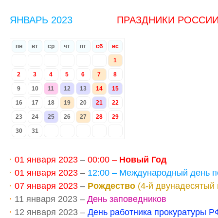
ЯНВАРЬ 2023
ПРАЗДНИКИ РОССИ
пн
вт
ср
чт
пт
сб
вс
1
2
3
4
5
6
7
8
9
10
11
12
13
14
15
16
17
18
19
20
21
22
23
24
25
26
27
28
29
30
31
01 января 2023
–
00:00 –
Новый Год
01 января 2023
–
12:00 – Международный день 
07 января 2023
–
Рождество
(4-й двунадесятый
11 января 2023 –
День заповедников
12 января 2023 –
День работника прокуратуры Р