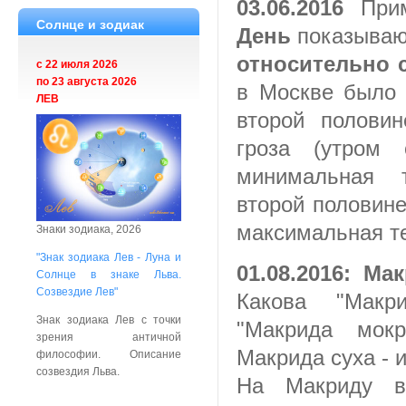
03.06.2016
Прим
Солнце и зодиак
День
показыва
относительно 
с 22 июля 2026
по 23 августа 2026
в Москве было 
ЛЕВ
второй половин
гроза (утром 
минимальная т
второй половине
максимальная те
Знаки зодиака, 2026
"Знак зодиака Лев - Луна и
01.08.2016: Ма
Солнце в знаке Льва.
Созвездие Лев"
Какова "Макр
Знак зодиака Лев с точки
"Макрида мок
зрения античной
Макрида суха - и
философии. Описание
созвездия Льва.
На Макриду в