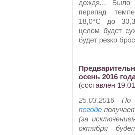
дождя... Было
перепад темп
18,0°C до 30,
целом будет су
будет резко брос
Предваритель
осень 2016 год
(составлен 19.01
25.03.2016
П
погоде
получает
(за исключение
октября буде