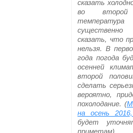
сказать холодн
во второй
температу
существенно
сказать, что п
нельзя. В перв
года погода б
осенней клима
второй полов
сделать серьез
вероятно, при
похолодание
. (
М
на осень 2016,
будет уточня
приметам)