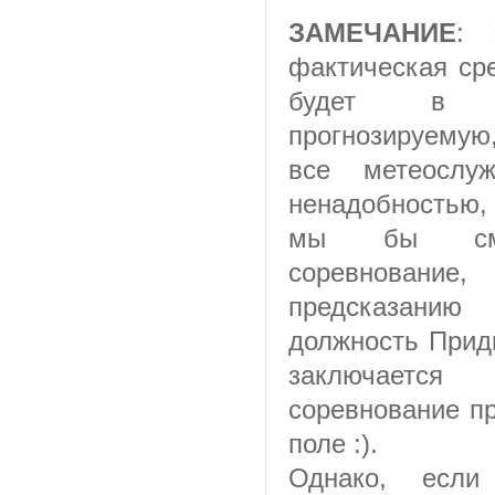
ЗАМЕЧАНИЕ
: 
фактическая ср
будет в т
прогнозируемую,
все метеослу
ненадобностью,
мы бы смот
соревнование,
предсказанию
должность Прид
заключаетс
соревнование п
поле :).
Однако, если 