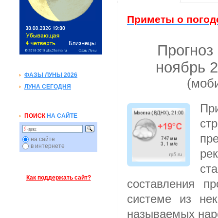
Приметы о погод
Прогноз
ноябрь 
ФАЗЫ ЛУНЫ 2026
(моб
ЛУНА СЕГОДНЯ
Пр
ПОИСК
НА САЙТЕ
с
пр
на сайте
в интернете
ре
с
Как поддержать сайт?
составления пр
системе из нек
называемых нар