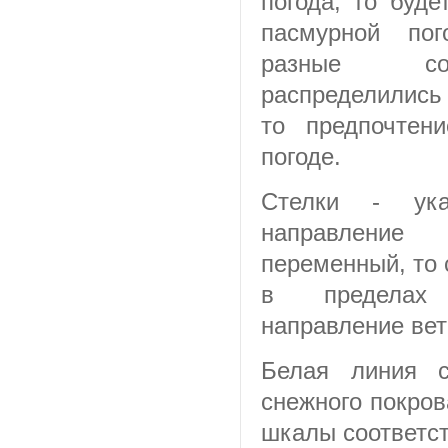
погода, то буд
пасмурной по
разные сос
распределились
то предпочтен
погоде.
Стелки - ука
направление
переменный, то 
в пределах 
направление вет
Белая линия с
снежного покров
шкалы соответств