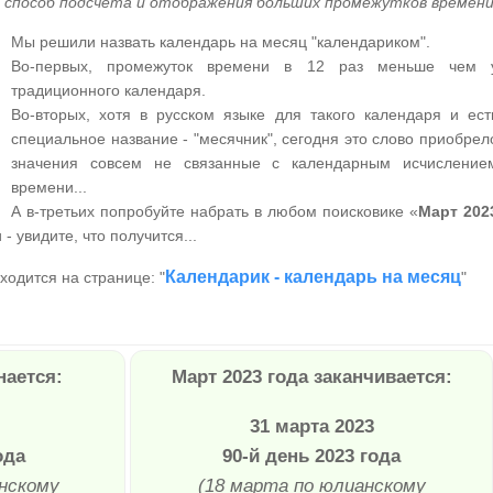
о способ подсчета и отображения больших промежутков времени
Мы решили назвать календарь на месяц "календариком".
Во-первых, промежуток времени в 12 раз меньше чем 
традиционного календаря.
Во-вторых, хотя в русском языке для такого календаря и ест
специальное название - "месячник", сегодня это слово приобрел
значения совсем не связанные с календарным исчисление
времени...
А в-третьих попробуйте набрать в любом поисковике «
Март 202
- увидите, что получится...
Календарик - календарь на месяц
ходится на странице: "
"
нается:
Март 2023 года заканчивается:
31 марта 2023
ода
90-й день 2023 года
нскому
(18 марта по юлианскому