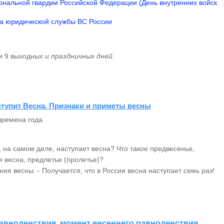
ональной гвардии Российской Федерации (День внутренних войск
а юридической службы ВС России
 и 9 выходных
и праздничных дней.
ступит Весна. Признаки и приметы весны
времена года
е, на самом деле, наступает весна? Что такое предвесенье,
 весна, предлетье (пролетье)?
ия весны. - Получается, что в России весна наступает семь раз!
авноденствия, момент весеннего равноденствия