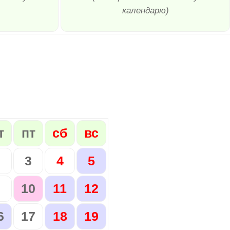
календарю)
т
пт
сб
вс
2
3
4
5
9
10
11
12
6
17
18
19