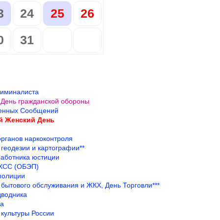
3
24
25
26
0
31
риминалиста
День гражданской обороны
енных Сообщений
 Женский День
органов наркоконтроля
 геодезии и картографии**
работника юстиции
ХСС (ОБЭП)
полиции
 бытового обслуживания и ЖКХ, День Торговли***
дводника
га
 культуры России