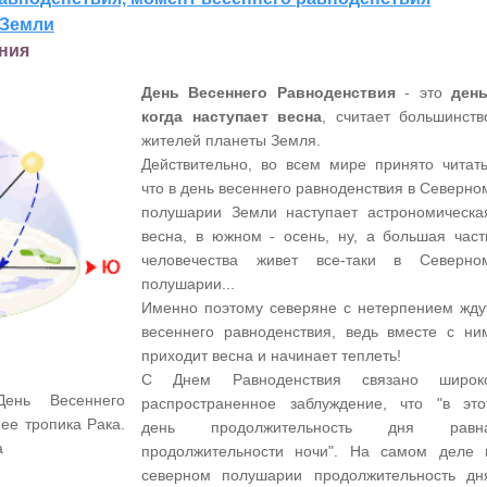
 Земли
ния
День Весеннего Равноденствия
- это
день
когда наступает весна
, считает большинств
жителей планеты Земля.
Действительно, во всем мире принято читать
что в день весеннего равноденствия в Северно
полушарии Земли наступает астрономическа
весна, в южном - осень, ну, а большая част
человечества живет все-таки в Северно
полушарии...
Именно поэтому северяне с нетерпением жду
весеннего равноденствия, ведь вместе с ни
приходит весна и начинает теплеть!
С Днем Равноденствия связано широк
ень Весеннего
распространенное заблуждение, что "в это
ее тропика Рака.
день продолжительность дня равн
а
продолжительности ночи". На самом деле 
северном полушарии продолжительность дн