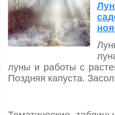
Лун
сад
ноя
Лун
лун
луны и работы с расте
Поздняя капуста. Засол
Тематические таблицы