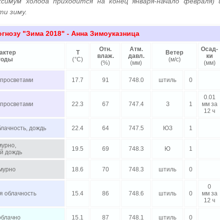
ксимум холода приходится на конец января-начало февраля) 
ти зиму.
огнозу "Зима 2018
" - Анна Зимоуказница
Отн.
Атм.
Осад-
актер
Т
Ветер
влаж.
давл.
ки
годы
(
°
C)
(м/с)
(%)
(мм)
(мм)
 просветами
17.7
91
748.0
штиль
0
0.01
 просветами
22.3
67
747.4
З
1
мм за
12 ч
лачность, дождь
22.4
64
747.5
ЮЗ
1
мурно,
19.5
69
748.3
Ю
1
й дождь
мурно
18.6
70
748.3
штиль
0
0
я облачность
15.4
86
748.6
штиль
0
мм за
12 ч
облачно
15.1
87
748.1
штиль
0