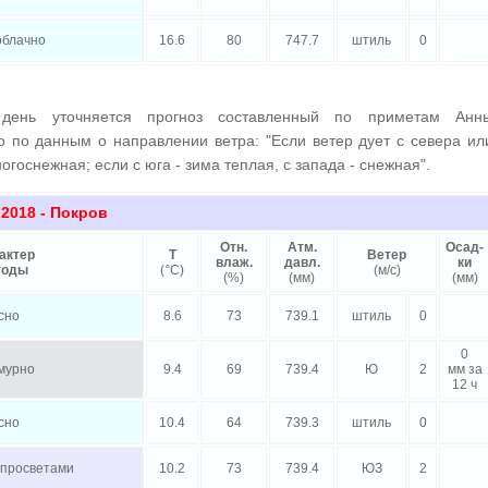
облачно
16.6
80
747.7
штиль
0
день уточняется прогноз составленный по приметам Анн
о по данным о направлении ветра: "Если ветер дует с севера ил
огоснежная; если с юга - зима теплая, с запада - снежная".
 2018
- Покров
Отн.
Атм.
Осад-
актер
Т
Ветер
влаж.
давл.
ки
годы
(
°
C)
(м/с)
(%)
(мм)
(мм)
сно
8.6
73
739.1
штиль
0
0
мурно
9.4
69
739.4
Ю
2
мм за
12 ч
сно
10.4
64
739.3
штиль
0
 просветами
10.2
73
739.4
ЮЗ
2