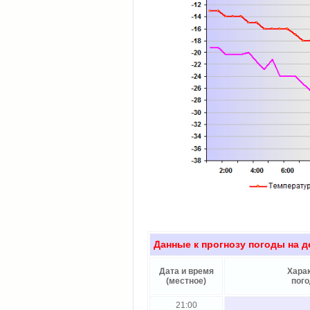
Данные к прогнозу погоды на 
Дата и время
Хара
(местное)
пог
21:00