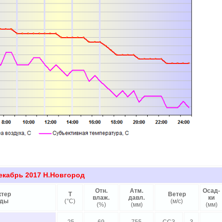
декабрь 2017
Н.
Новгород
Отн.
Атм.
Осад-
ктер
Т
Ветер
влаж.
давл.
ки
оды
(
°
C)
(м/с)
(%)
(мм)
(мм)