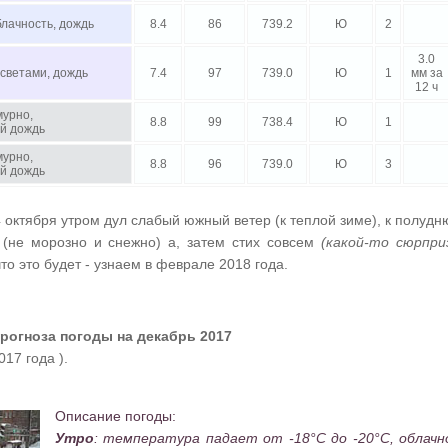
лачность, дождь
8.4
86
739.2
Ю
2
3.0
осветами, дождь
7.4
97
739.0
Ю
1
мм за
12 ч
мурно,
8.8
99
738.4
Ю
1
й дождь
мурно,
8.8
96
739.0
Ю
3
й дождь
октября утром дул слабый южный ветер (к теплой зиме), к полудн
(не морозно и снежно) а, затем стих совсем
(какой-то сюрпри
что это будет - узнаем в феврале 2018 года.
прогноза погоды на декабрь 2017
017 года ).
Описание погоды:
Утро
:
температура падает от -18°C до -20°C, облачн