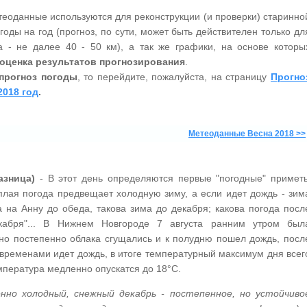
еоданные используются для реконструкции (и проверки) старинно
оды на год (прогноз, по сути, может быть действителен только дл
 - не далее 40 - 50 км), а так же графики, на основе которы
оценка результатов прогнозирования
.
прогноз погоды
, то перейдите, пожалуйста, на страницу
Прогно
2018 год
.
Метеоданные Весна 2018 >>
азница)
- В этот день определяются первые "погодные" примет
плая погода предвещает холодную зиму, а если идет дождь - зим
а на Анну до обеда, такова зима до декабря; какова погода посл
кабря"... В Нижнем Новгороде 7 августа ранним утром был
 но постепенно облака сгущались и к полудню пошел дождь, посл
временами идет дождь, в итоге температурный максимум дня всег
мпература медленно опускатся до 18°С.
нно холодный, снежный декабрь - постепенное, но устойчиво