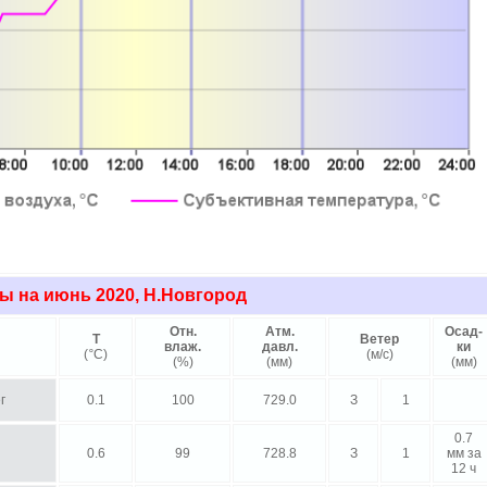
ы на июнь 2020, Н.Новгород
Отн.
Атм.
Осад-
Т
Ветер
влаж.
давл.
ки
(
°
C)
(м/с)
(%)
(мм)
(мм)
г
0.1
100
729.0
З
1
0.7
0.6
99
728.8
З
1
мм за
12 ч