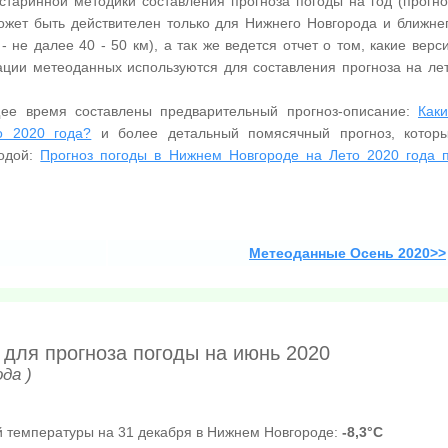
старинной методики составления прогноза погоды на год (прогно
может быть действителен только для Нижнего Новгорода и ближне
- не далее 40 - 50 км), а так же ведется отчет о том, какие верс
ации метеоданных используются для составления прогноза на ле
ее время составлены предварительный прогноз-описание:
Как
о 2020 года?
и более детальный помясячный прогноз, котор
годой:
Прогноз погоды в Нижнем Новгороде на Лето 2020 года 
Метеоданные Осень 2020>>
 для прогноза погоды на июнь 2020
да )
 температуры на 31 декабря в Нижнем Новгороде:
-8,3°C