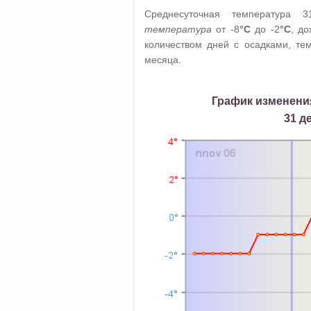
Среднесуточная температура 3
температура
от -8
°C
до -2
°C
, д
количеством дней с осадками, те
месяца.
График изменени
31 д