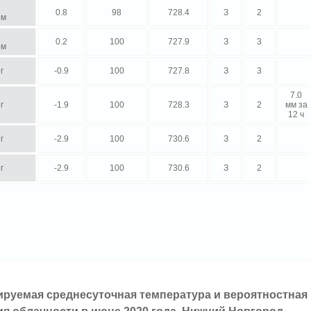
0.8
98
728.4
З
2
ом
0.2
100
727.9
З
3
ом
г
-0.9
100
727.8
З
3
7.0
г
-1.9
100
728.3
З
2
мм за
12 ч
г
-2.9
100
730.6
З
2
г
-2.9
100
730.6
З
2
ируемая среднесуточная температура и вероятностная