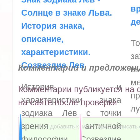
в
Солнце в знаке Льва.
д
История знака,
описание,
То
характеристики.
з
Созвездие Лев
Комментарии и предложен
в
м
История и
Комментарии публикуется на ф
пр
характеристики знака
на сайте после проверки
лу
зодиака Лев с точки
зрения античной
Добавить комментарий, написать 
философии. Созвездие