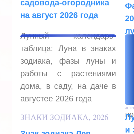
садовода-огородника
Ф
на август 2026 года
20
л
Лунный календарь-
за
таблица: Луна в знаках
т
зодиака, фазы луны и
работы с растениями
Ф
дома, в саду, на даче в
20
августее 2026 года
со
АСТР
вр
ЗНАКИ ЗОДИАКА, 2026
Лу
и 
Знак зодиака Лев -