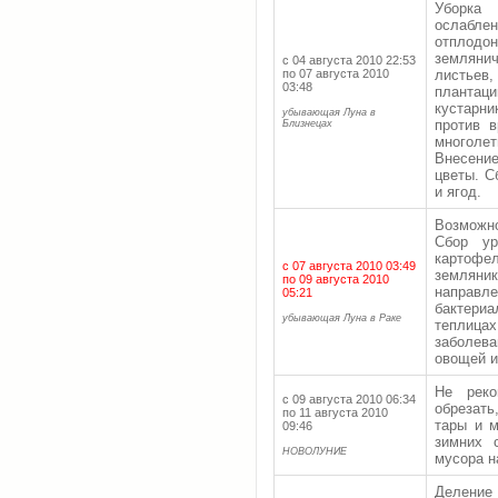
Уборка
ослабле
отплод
земляни
с 04 августа 2010 22:53
по 07 августа 2010
листьев
03:48
плантац
кустарн
убывающая Луна в
против 
Близнецах
многолет
Внесени
цветы. С
и ягод.
Возможн
Сбор ур
картофе
с 07 августа 2010 03:49
земляник
по 09 августа 2010
направ
05:21
бактериа
убывающая Луна в Раке
теплицах
заболева
овощей и 
Не реко
с 09 августа 2010 06:34
обрезат
по 11 августа 2010
тары и м
09:46
зимних 
НОВОЛУНИЕ
мусора н
Деление