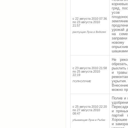
корневы
гряд, по
усов 
плодон
с 22 августа 2010 07:36
земляни
по 23 августа 2010
продлен
21:57
урожай д
растущая Луна в Водолее
на семе
заправки
новому
опрыск
шашками
Не реко
обрезат
рыхлить 
с 23 августа 2010 21:58
по 25 августа 2010
и травы
22:19
ремонта
укрытия.
ПОЛНОЛУНИЕ
Внесени
можно пр
Полив и
удобрени
Пересадк
с 25 августа 2010 22:20
по 27 августа 2010
и пряны
08:47
партий 
Хорошее 
убывающая Луна в Рыбах
и замора