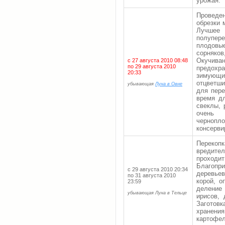
урожая.
Провед
обрезки 
Лучшее
полупер
плодовы
сорняков
Окучив
с 27 августа 2010 08:48
по 29 августа 2010
предохр
20:33
зимующи
отцветши
убывающая
Луна в Овне
для пере
время дл
свеклы, 
очень 
черноп
консерви
Перекоп
вредите
проходи
Благопр
с 29 августа 2010 20:34
деревье
по 31 августа 2010
корой, о
23:59
деление
убывающая Луна в Тельце
ирисов,
Загото
хранен
картофел