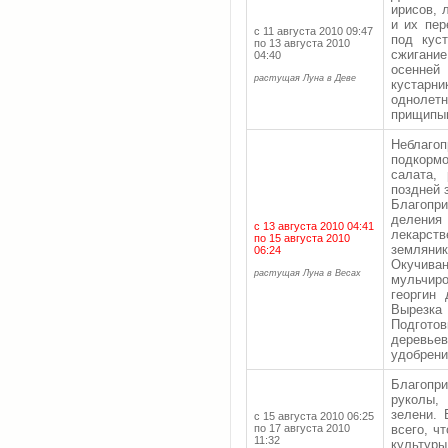
ирисов, 
и их пер
с 11 августа 2010 09:47
под кус
по 13 августа 2010
сжигани
04:40
осенней
растущая Луна в Деве
кустар
одноле
прищипы
Неблаго
подкормо
салата,
поздней 
Благопр
делени
с 13 августа 2010 04:41
лекарств
по 15 августа 2010
земляни
06:24
Окучива
растущая Луна в Весах
мульчиро
георгин
Вырезк
Подгото
деревье
удобрени
Благопр
руколы,
зелени. 
с 15 августа 2010 06:25
по 17 августа 2010
всего, ч
11:32
культур