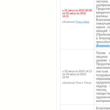
чеснока
удобрени
Продолж
с 01 августа 2010 00:00
вредите
по 02 августа 2010
малины; 
14:11
Внесени
убывающая
Луна в Овне
лежалым
земли о
овощей 
(Продол
в благоп
проходи
Дневник
Полив и
овщных 
урожая к
Продол
земляни
листьев.
с 02 августа 2010 14:12
по 04 августа 2010
плодовы
22:52
образова
пдодоно
убывающая Луна в Тельце
подпор.
теплиц 
лекарс
одуванчи
валериан
Благопри