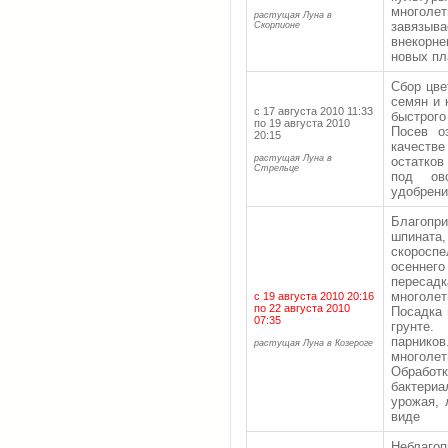
многоле
растущая Луна в
завязыва
Скорпионе
внекорн
новых пл
Сбор цве
семян и 
с 17 августа 2010 11:33
быстрого
по 19 августа 2010
Посев о
20:15
качеств
растущая Луна в
остатков
Стрельце
под ов
удобрени
Благопр
шпината
скоросп
осенне
пересад
многолет
с 19 августа 2010 20:16
по 22 августа 2010
Посадка 
07:35
грунте.
парнико
растущая Луна в Козероге
многол
Обработ
бактери
урожая, 
виде
Неблаго