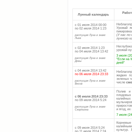
Работ
Лунный календарь
Неблагоп
с 01 июля 2014 00:00
Урожай я
по 02 июля 2014 1:23
пикировка
(У нас п
растущая Луна в знаке
Льва
лунного к
Неглубок
с 02 июля 2014 1:23
урожай ну
по 04 июля 2014 13:42
3 июля (20
растущая Луна в знаке
"Если на 
Девы
дней"
с 04 июля 2014 13:42
Неблагоп
по 06 июля 2014 23:33
жидких п
зеленых ч
растущая Луна в знаке
числе
см
Весов
Полив и 
плодовых 
с 06 июля 2014 23:33
калийных
по 09 июля 2014 5:24
мульчир
приростов
растущая Луна в знаке
и ягод, их
Скорпиона
7 июля (24
Корневые
калийным
с 09 июля 2014 5:24
культур.
по 11 июля 2014 7:24