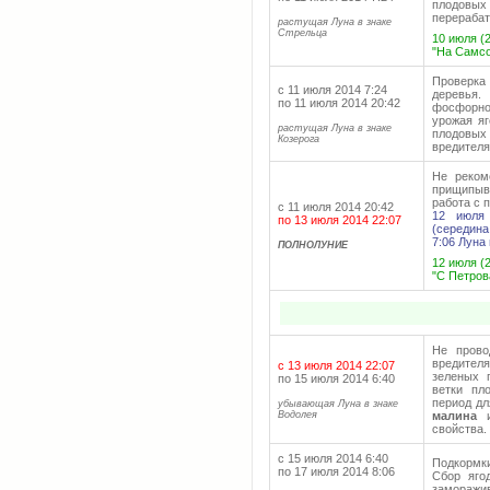
плодовых
перерабат
растущая Луна в знаке
Стрельца
10 июля (
"На Самсо
Проверка
с 11 июля 2014 7:24
деревья.
по 11 июля 2014 20:42
фосфорно
урожая яг
растущая Луна в знаке
плодовы
Козерога
вредителя
Не реком
прищипыв
работа с 
с 11 июля 2014 20:42
12 июля 
по 13 июля 2014 22:07
(середин
7:06 Луна
ПОЛНОЛУНИЕ
12 июля (2
"С Петров
Не прово
вредител
с 13 июля 2014 22:07
зеленых 
по 15 июля 2014 6:40
ветки пл
период дл
убывающая Луна в знаке
Водолея
малина
и
свойства.
с 15 июля 2014 6:40
Подкормк
по 17 июля 2014 8:06
Сбор яго
заморажи