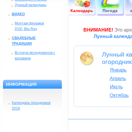
Лунный календарь
Календарь
Погода
ВИДЕО
Монтаж фильмов
DVD, Blu-Ray
ВНИМАНИЕ!
Это архи
Лунный календа
СВАДЕБНЫЕ
ТРАДИЦИИ
Встреча молодоженов с
Лунный ка
караваем
огородник
Январь
Апрель
ИНФОРМАЦИЯ
Июль
Октябрь
Календарь праздников
2026