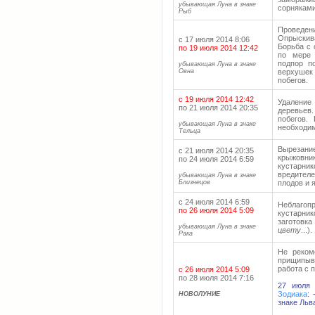
убывающая Луна в знаке
сорняками
Рыб
Проведен
Опрыскив
с 17 июля 2014 8:06
Борьба с 
по 19 июля 2014 12:42
по мере 
подпор п
убывающая Луна в знаке
Овна
верхушек
побегов.
с 19 июля 2014 12:42
Удалени
по 21 июля 2014 20:35
деревьев
побегов.
убывающая Луна в знаке
необходим
Тельца
Вырезани
с 21 июля 2014 20:35
крыжовни
по 24 июля 2014 6:59
кустарни
вредителе
убывающая Луна в знаке
Близнецов
плодов и 
с 24 июля 2014 6:59
Неблагоп
по 26 июля 2014 5:09
кустарни
заготовка 
убывающая Луна в знаке
цвету
...).
Рака
Не реком
прищипыв
работа с 
с 26 июля 2014 5:09
по 28 июля 2014 7:16
27 июля 
Зодиака
:
НОВОЛУНИЕ
знаке Льв