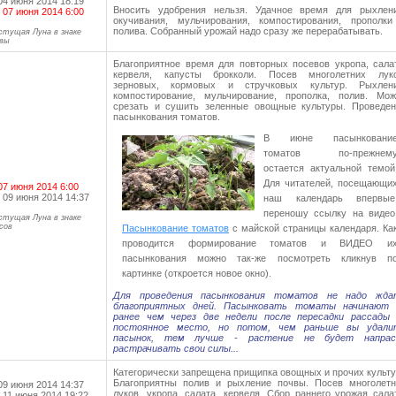
04 июня 2014 18:19
Вносить удобрения нельзя. Удачное время для рыхлени
 07 июня 2014 6:00
окучивания, мульчирования, компостирования, прополки
полива. Собранный урожай надо сразу же перерабатывать.
стущая Луна в знаке
вы
Благоприятное время для повторных посевов укропа, сала
кервеля, капусты брокколи. Посев многолетних луко
зерновых, кормовых и стручковых культур. Рыхлени
компостирование, мульчирование, прополка, полив. Мож
срезать и сушить зеленные овощные культуры. Проведен
пасынкования томатов.
В июне пасынковани
томатов по-прежнем
остается актуальной темой
Для читателей, посещающи
07 июня 2014 6:00
 09 июня 2014 14:37
наш календарь впервые
переношу ссылку на видео
стущая Луна в знаке
сов
Пасынкование томатов
c майской страницы календаря. Ка
проводится формирование томатов и ВИДЕО и
пасынкования можно так-же посмотреть кликнув п
картинке (откроется новое окно).
Для проведения пасынкования томатов не надо жда
благоприятных дней. Пасынковать томаты начинают 
ранее чем через две недели после пересадки рассады 
постоянное место, но потом, чем раньше вы удали
пасынок, тем лучше - растение не будет напрас
растрачивать свои силы...
Категорически запрещена прищипка овощных и прочих культ
Благоприятны полив и рыхление почвы. Посев многолетн
09 июня 2014 14:37
луков, укропа, салата, кервеля. Сбор раннего урожая сала
 11 июня 2014 19:22