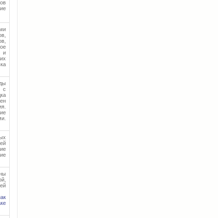
вов
ие
ми
в,
в,
ное
 и
них
ка
ды
 с
ка
ен
я.
ие
и.
ых
тей
ие
ние
ны
й,
ей
нак
аке