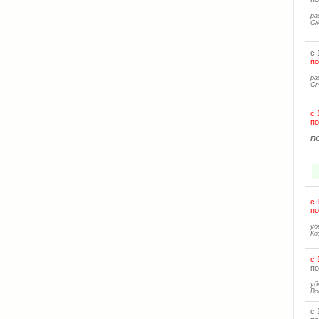
ра
Ск
с 
по
ра
Ст
с 
по
П
с 
по
уб
Ко
с 
по
уб
Во
с 