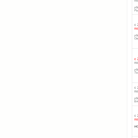
по
уб
Ры
с 
по
уб
Ов
с 
по
уб
Те
с 
по
уб
Бл
с 
по
Н