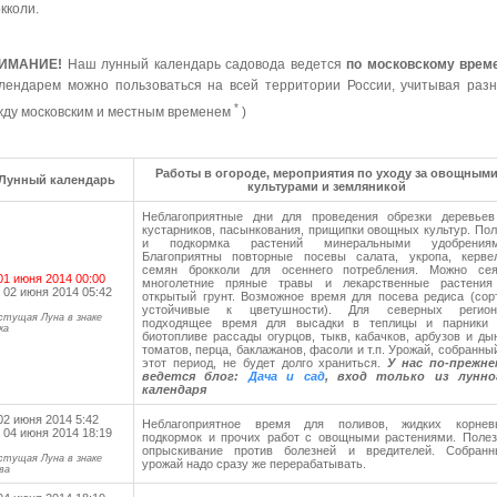
кколи.
ИМАНИЕ!
Наш лунный календарь садовода ведется
по московскому врем
лендарем можно пользоваться на всей территории России, учитывая раз
*
ду московским и местным временем
)
Работы в огороде, мероприятия по уходу за овощным
Лунный календарь
культурами и земляникой
Неблагоприятные дни для проведения обрезки деревьев
кустарников, пасынкования, прищипки овощных культур. По
и подкормка растений минеральными удобрениям
Благоприятны повторные посевы салата, укропа, кервел
семян брокколи для осеннего потребления. Можно сея
01 июня 2014 00:00
многолетние пряные травы и лекарственные растения
 02 июня 2014 05:42
открытый грунт. Возможное время для посева редиса (сор
устойчивые к цветушности). Для северных регион
стущая Луна в знаке
подходящее время для высадки в теплицы и парники 
ка
биотопливе рассады огурцов, тыкв, кабачков, арбузов и ды
томатов, перца, баклажанов, фасоли и т.п. Урожай, собранны
этот период, не будет долго храниться.
У нас по-прежне
ведется блог:
Дача и сад
, вход только из лунно
календаря
02 июня 2014 5:42
Неблагоприятное время для поливов, жидких корнев
 04 июня 2014 18:19
подкормок и прочих работ с овощными растениями. Полез
опрыскивание против болезней и вредителей. Собранн
стущая Луна в знаке
урожай надо сразу же перерабатывать.
ва