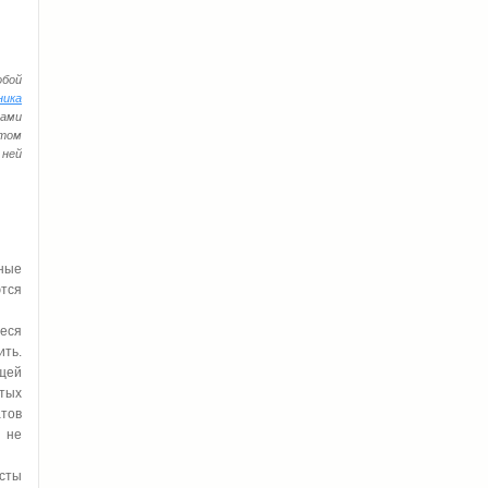
обой
ника
тами
этом
 ней
ные
ются
еся
ить.
щей
стых
атов
 не
сты