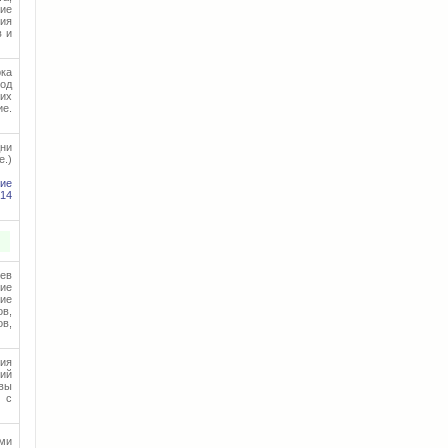
ие
ния
в и
рка
од
них
е.
дни
е.)
ие
14
сев
ние
ние
ов,
в,
ия
ий
чвы
 с
ями