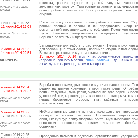
шпината, ранних огурцов и цветной капусты. Укоренен
земляничных розеток. Проведение рыхления и мульчирова
стущая Луна в знаке
орпиона
почвы, работа с компостом. Внекорневая подкормка томато
огурцов.
Рыхление и мульчирование почвы, работа с компостом. Убо
11 июня 2014 19:22
ранних овощей и зелени и их переработка. Сбор яг
 12 июня 2014 21:03
ремонтантной земляники для употребления. Посев многолет
луков. Внесение неорганических подкормок, окучивани
стущая Луна в знаке
рельца
Борьба с болезнями и вредителями.
Запрещенные дни работы с растениями. Неблагоприятные 
12 июня 2014 21:03
для засолки. (Не стоит солить, например, огурцы в полнолуни
 14 июня 2014 22:54
Возможно рыхление и мульчирование почвы.
13 июня 2014 08:10
мск - астрономическое полнолун
ОЛНОЛУНИЕ
(середина лунного месяца,
знаки Зодиака
- до 13 июня 20
21:04 Луна в Стрельце, затем в Козероге
Борьба с сорняками, рыхление и мульчирование почвы. По
14 июня 2014 22:54
редьки на зимнее хранение, второй посев репы. Отгреба
 15 июня 2014 21:27
почвы от луковиц лука-репки, окучивание лука-порея. Внесе
удобрений под корнеплоды и картофель. Подкормка томат
ывающая Луна в знаке
перца, баклажанов, огурцов, тыкв, кабачков, патиссоно
зерога
физалиса, капусты.
Неблагоприятные дни
по лунному календарю
для проведен
15 июня 2014 21:27
посадок и посева растений. Проведение опрыскиван
 17 июня 2014 22:25
овощных культур стимуляторами роста. Мульчирование по
перегноем, перепревшим опилом, компостом, борьба
ывающая Луна в знаке
долея
сорняками.
17 июня 2014 22:25
Проведение поливов и подкормок органическими удобрени