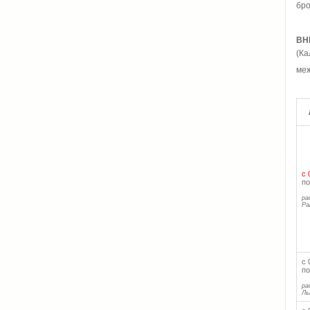
бро
ВН
(Ка
меж
с 
по
ра
Ра
с 
по
ра
Ль