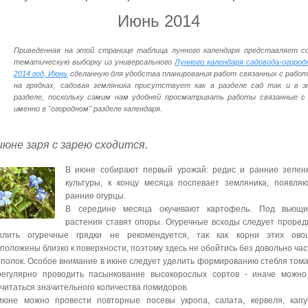
Июнь 2014
Приведенная на этой странице таблица лунного календаря представляет с
тематическую выборку из универсального
Лунного календаря садовода-огород
2014 год, Июнь
сделанную для удобства планирования работ связанных с рабо
на грядках, садовая земляника присутствует как в разделе сад так и в 
разделе, поскольку самим нам удобней просматривать работы связанные с
именно в "огородном" разделе календаря.
июне заря с зарею сходится.
В июне собирают первый урожай: редис и ранние зелен
культуры, к концу месяца поспевает земляника, появля
ранние огурцы.
В середине месяца окучивают картофель. Под вьющи
растения ставят опоры. Огуречные всходы следует проред
хлить огуречные грядки не рекомендуется, так как корни этих ово
положены близко к поверхности, поэтому здесь не обойтись без довольно ча
полок. Особое внимание в июне следует уделить формированию стебля том
регулярно проводить пасынкование высокорослых сортов - иначе можно
читаться значительного количества помидоров.
июне можно провести повторные посевы укропа, салата, кервеля, капу