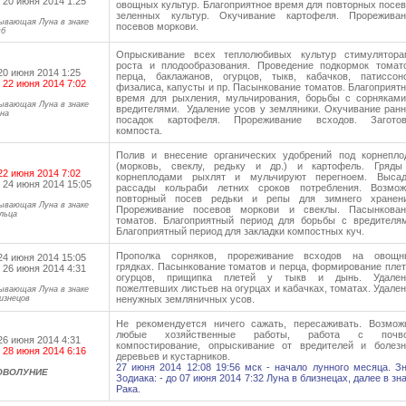
 20 июня 2014 1:25
овощных культур. Благоприятное время для повторных посе
зеленных культур. Окучивание картофеля. Прореживан
ывающая Луна в знаке
посевов моркови.
б
Опрыскивание всех теплолюбивых культур стимулятора
роста и плодообразования. Проведение подкормок томато
20 июня 2014 1:25
перца, баклажанов, огурцов, тыкв, кабачков, патиссоно
 22 июня 2014 7:02
физалиса, капусты и пр. Пасынкование томатов. Благоприят
время для рыхления, мульчирования, борьбы с сорняками
ывающая Луна в знаке
вредителями. Удаление усов у земляники. Окучивание ран
на
посадок картофеля. Прореживание всходов. Заготов
компоста.
Полив и внесение органических удобрений под корнепло
(морковь, свеклу, редьку и др.) и картофель. Гряды
22 июня 2014 7:02
корнеплодами рыхлят и мульчируют перегноем. Высад
 24 июня 2014 15:05
рассады кольраби летних сроков потребления. Возмож
повторный посев редьки и репы для зимнего хранени
ывающая Луна в знаке
Прореживание посевов моркови и свеклы. Пасынкован
льца
томатов. Благоприятный период для борьбы с вредителям
Благоприятный период для закладки компостных куч.
Прополка сорняков, прореживание всходов на овощн
24 июня 2014 15:05
грядках. Пасынкование томатов и перца, формирование пле
 26 июня 2014 4:31
огурцов, прищипка плетей у тыкв и дынь. Удален
пожелтевших листьев на огурцах и кабачках, томатах. Удале
ывающая Луна в знаке
изнецов
ненужных земляничных усов.
Не рекомендуется ничего сажать, пересаживать. Возмож
любые хозяйственные работы, работа с почво
26 июня 2014 4:31
компостирование, опрыскивание от вредителей и болезн
 28 июня 2014 6:16
деревьев и кустарников.
27 июня 2014 12:08 19:56 мск - начало лунного месяца. З
ОВОЛУНИЕ
Зодиака: - до 07 июня 2014 7:32 Луна в близнецах, далее в зн
Рака.