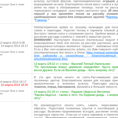
культур, кустовой фасоли, партенокарпических
огурцов
д
выращивания на окне. Благоприятен посев кресс-салата и лу
стущая Луна в знаке
ка
репки на перо в обогреваемые теплицы; посев на расса
черешкового сельдерея, лука-порея, репчатого лука.
(В эт
период у нас проведен посев на рассаду томат
среднераннего сорта для открытого грунта "
Ракета
"
Гаврош
"
Неблагоприятное время
по лунному календарю
для посе
семян и пересадки. Укрытие теплиц и парников пленкой 
быстрого таяния снега и согревания грунта. Удобное время 
рыхления рассады и работы с землей в закрытом грунте.
ВНИМАНИЕ!
Наступает довольно длительный период б
12 марта 2014 6:08
благоприятных дней для посева на рассаду растений, це
 14 марта 2014 18:17
выращивания которых являются "вершки" - надземные пло
Если у Вас нет возможности ждать, то Вам поможет най
стущая Луна в знаке
альтернативные дни запись в блоге:
Наш лунный календа
ва
для садовода и огородника - благоприятные
альтернативные дни.
13 марта (28.02 ст. стиль) - Василий Теплый (Капельник)
"По проталинам вокруг деревьев определяют: Круты края
весна дружна. Если на Василия дождь - быть мокрому лету"
В эти дни лучше ничего не сеять.Рассаживание ран
посеянных цветов. Благоприятное время для посадки пря
14 марта 2014 18:17
ароматических и зеленных культур. Пересадка расса
 15 марта 2014 18:25
томатов, перца, баклажанов
, физалиса в большие емкости.
стущая Луна в знаке
14 марта (01.03 ст. стиль) - Евдокия (Авдотья) Веснянка
вы
"Какова Авдотья - таково и лето. На Евдокию дождь - к мокр
лету"
Не рекомендуется ничего сеять, сажать, пересаживат
обрезать. Подготовка почвенных грунтов и контейнеров 
рассады. Возможно прореживание всходов, рыхление почв
посадочных емкостях. Очистка от снега парников и пленоч
теплиц.
Приобретение удобрений, стимуляторов, средс