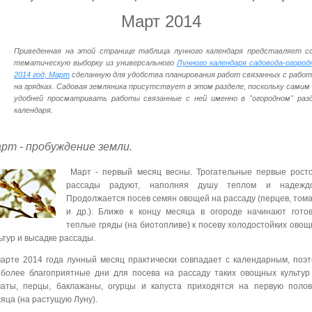
Март 2014
Приведенная на этой странице таблица лунного календаря представляет с
тематическую выборку из универсального
Лунного календаря садовода-огород
2014 год, Март
сделанную для удобства планирования работ связанных с рабо
на грядках. Садовая земляника присутствует в этом разделе, поскольку самим
удобней просматривать работы связанные с ней именно в "огородном" раз
календаря.
рт - пробуждение земли.
Март - первый месяц весны. Трогательные первые росто
рассады радуют, наполняя душу теплом и надеждой
Продолжается посев семян овощей на рассаду (перцев, том
и др.). Ближе к концу месяца в огороде начинают гото
теплые гряды (на биотопливе) к посеву холодостойких ово
ьтур и высадке рассады.
арте 2014 года лунный месяц практически совпадает с календарным, поэ
более благоприятные дни для посева на рассаду таких овощных культур
маты, перцы, баклажаны, огурцы и капуста приходятся на первую полов
яца (на растущую Луну).