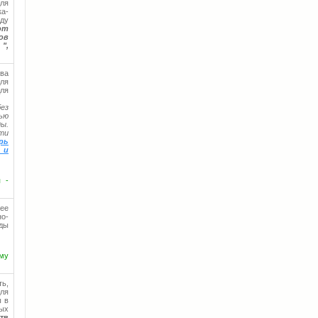
ля
ка-
ду
от
ов
, ",
ва
для
для
ез
лью
ды.
ти
рь
 и
 -
ее
но-
ды
ому
ь,
для
ы в
ных
тв