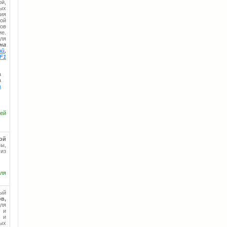
й,
ных
ния
ой
ов
е.
для
на
ый
,
F1
а
а
а
фей
ой
вы,
из
еля
ый
в,
ля
 и
и и
ных