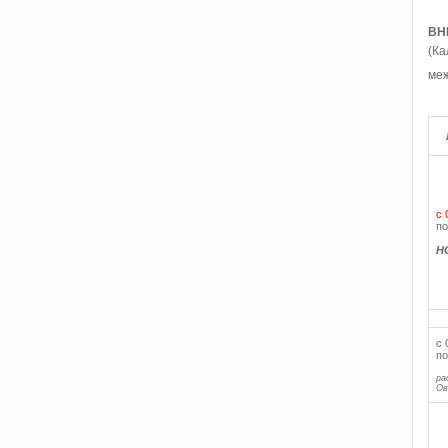
ВН
(Ка
меж
с 
по
Н
с 
по
ра
Ов