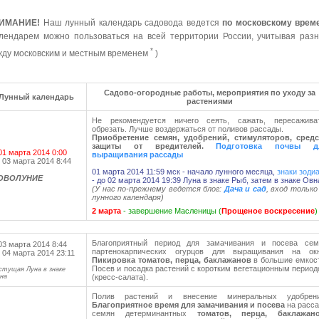
ИМАНИЕ!
Наш лунный календарь садовода ведется
по московскому врем
лендарем можно пользоваться на всей территории России, учитывая раз
*
ду московским и местным временем
)
Садово-огородные работы, мероприятия по уходу за
Лунный календарь
растениями
Не рекомендуется ничего сеять, сажать, пересаживат
обрезать. Лучше воздержаться от поливов рассады.
Приобретение семян, удобрений, стимуляторов, средс
защиты от вредителей.
Подготовка почвы д
01 марта 2014 0:00
выращивания рассады
 03 марта 2014 8:44
01 марта 2014 11:59 мск - начало лунного месяца,
знаки зоди
ОВОЛУНИЕ
- до 02 марта 2014 19:39 Луна в знаке Рыб, затем в знаке Овн
(У нас по-прежнему ведется блог:
Дача и сад
, вход только
лунного календаря)
2 марта
- завершение Масленицы (
Прощеное воскресение
)
Благоприятный период для замачивания и посева сем
03 марта 2014 8:44
партенокарпических огурцов для выращивания на окн
 04 марта 2014 23:11
Пикировка томатов, перца, баклажанов
в большие емкос
Посев и посадка растений с коротким вегетационным перио
стущая Луна в знаке
на
(кресс-салата).
Полив растений и внесение минеральных удобрени
Благоприятное время для замачивания и посева
на расса
семян детерминантных
томатов, перца, баклажано