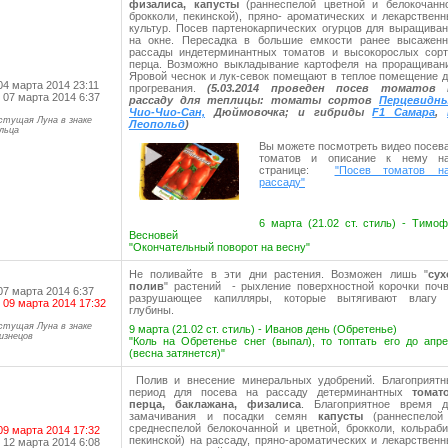
физалиса, капусты
(раннеспелой цветной и белокочанно
брокколи, пекинской), пряно- ароматических и лекарствен
культур. Посев партенокарпических огурцов для выращива
на окне. Пересадка в большие емкости ранее высаженн
рассады индетерминантных томатов и высокорослых сорт
перца. Возможно выкладывание картофеля на проращивани
Яровой чеснок и лук-севок помещают в теплое помещение 
04 марта 2014 23:11
прогревания.
(5.03.2014 проведен посев томатов 
 07 марта 2014 6:37
рассаду для теплицы: томаты сортов
Перцевидн
Чио-Чио-Сан,
Дюймовочка; и гибриды
F1 Самара
,
стущая Луна в знаке
Леопольд
)
льца
Вы можете посмотреть видео посев
томатов и описание к нему н
странице:
"Посев томатов н
рассаду"
6 марта (21.02 ст. стиль) - Тимо
Весновей
"Окончательный поворот на весну"
Не поливайте в эти дни растения. Возможен лишь "
сух
полив
" растений - рыхление поверхностной корочки поч
07 марта 2014 6:37
разрушающее капилляры, которые вытягивают влагу 
 09 марта 2014 17:32
глубины.
стущая Луна в знаке
9 марта (21.02 ст. стиль) - Иванов день (Обретенье)
изнецов
"Коль на Обретенье снег (выпал), то топтать его до апр
(весна затянется)"
Полив и внесение минеральных удобрений. Благоприятн
период для посева на рассаду детерминантных
томато
перца, баклажана, физалиса
. Благоприятное время д
замачивания и посадки семян
капусты
(раннеспелой
среднеспелой белокочанной и цветной, брокколи, кольраб
09 марта 2014 17:32
пекинской) на рассаду, пряно-ароматических и лекарствен
 12 марта 2014 6:08