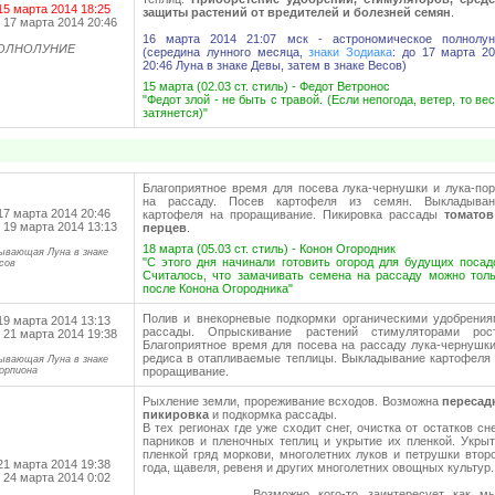
15 марта 2014 18:25
защиты растений от вредителей и болезней семян
.
 17 марта 2014 20:46
16 марта 2014 21:07 мск - астрономическое полнолун
ОЛНОЛУНИЕ
(середина лунного месяца,
знаки Зодиака
: до 17 марта 2
20:46 Луна в знаке Девы, затем в знаке Весов)
15 марта (02.03 ст. стиль) - Федот Ветронос
"Федот злой - не быть с травой. (Если непогода, ветер, то ве
затянется)"
Благоприятное время для посева лука-чернушки и лука-по
на рассаду. Посев картофеля из семян. Выкладыван
17 марта 2014 20:46
картофеля на проращивание. Пикировка рассады
томатов
 19 марта 2014 13:13
перцев
.
18 марта (05.03 ст. стиль) - Конон Огородник
ывающая Луна в знаке
"С этого дня начинали готовить огород для будущих посад
сов
Считалось, что замачивать семена на рассаду можно тол
после Конона Огородника"
Полив и внекорневые подкормки органическими удобрения
19 марта 2014 13:13
рассады. Опрыскивание растений стимуляторами рост
 21 марта 2014 19:38
Благоприятное время для посева на рассаду лука-чернушк
редиса в отапливаемые теплицы. Выкладывание картофеля
ывающая Луна в знаке
орпиона
проращивание.
Рыхление земли, прореживание всходов. Возможна
пересадк
пикировка
и подкормка рассады.
В тех регионах где уже сходит снег, очистка от остатков сн
парников и пленочных теплиц и укрытие их пленкой. Укры
пленкой гряд моркови, многолетних луков и петрушки втор
21 марта 2014 19:38
года, щавеля, ревеня и других многолетних овощных культур.
 24 марта 2014 0:02
Возможно кого-то заинтересует как м