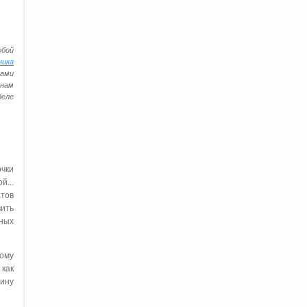
обой
ника
тами
 нам
деле
чки
...
атов
вить
щных
тому
 как
ину