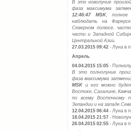
В это новолуние произ
фаза максимума затм
12:46:47 MSK
, полное
наблюдать на Фарерск
Северном полюсе, частн
части и Западной Сибири
Центральной Азии.
27.03.2015 09:42
- Луна в 
Апрель
04.04.2015 15:05
- Полнол
В это полнолуние про
фаза максимума затмен
MSK
и его можно будет
Востоке, Сахалине, Камча
по всему Восточному п
Зеландии и на западе Сев
12.04.2015 06:44
- Луна в 
18.04.2015 21:57
- Новолу
26.04.2015 02:55
- Луна в 