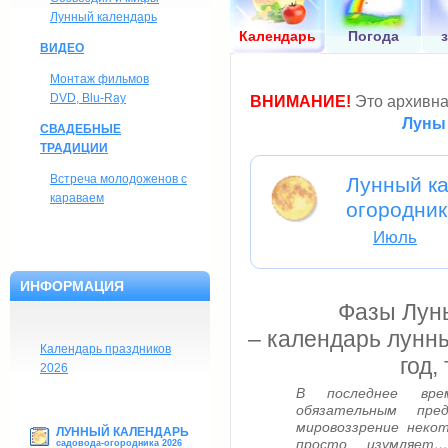
Лунный календарь
Календарь
Погода
ВИДЕО
Монтаж фильмов
DVD, Blu-Ray
ВНИМАНИЕ!
Это архивна
Луны 
СВАДЕБНЫЕ
ТРАДИЦИИ
Встреча молодоженов с
Лунный ка
караваем
огородник
Июль
ИНФОРМАЦИЯ
Фазы Луны
– календарь лунн
Календарь праздников
год,
2026
В последнее вре
обязательным пр
мировоззрение неко
ЛУННЫЙ КАЛЕНДАРЬ
просто изумляет…
садовода-огородника 2026