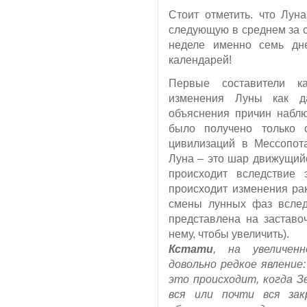
Стоит отметить. что Лун
следующую в среднем за с
неделе именно семь дн
календарей!
Первые составители к
изменения Луны как д
объяснения причин наблю
было получено только 
цивилизаций в Мессопот
Луна – это шар движущийс
происходит вследствие 
происходит изменения ра
смены лунных фаз вслед
представлена на заставо
нему, чтобы увеличить).
Кстати
, на увеличен
довольно редкое явление:
это происходит, когда З
вся или почти вся зак