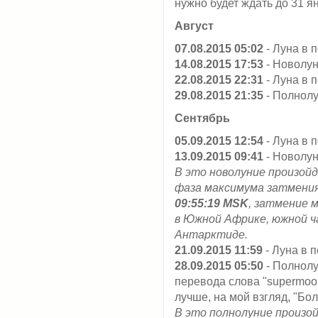
нужно будет ждать до 31 ян
Август
07.08.2015 05:02
- Луна в 
14.08.2015 17:53
- Новолу
22.08.2015 22:31
- Луна в 
29.08.2015 21:35
- Полнол
Сентябрь
05.09.2015 12:54
- Луна в 
13.09.2015 09:41
- Новолу
В это новолуние произой
фаза максимума затмени
09:55:19 MSK
, затмение 
в Южной Африке, южной ч
Антарктиде.
21.09.2015 11:59
- Луна в 
28.09.2015 05:50
- Полнолу
перевода слова "supermoon
лучше, на мой взгляд, "Бо
В это полнолуние произ