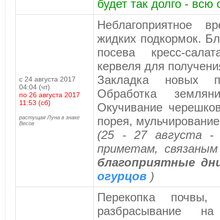
будет так долго - всю 
Неблагоприятное в
жидких подкормок. Б
посева кресс-салат
кервеля для получени
Закладка новых пл
с 24 августа 2017
04:04 (чт)
Обработка земляни
по 26 августа 2017
11:53 (сб)
Окучивание черешков
растущая Луна в знаке
порея, мульчирование
Весов
(25 - 27 августа -
приметам, связаным
благоприятные дн
огурцов
)
Перекопка почвы, 
разбрасывание на