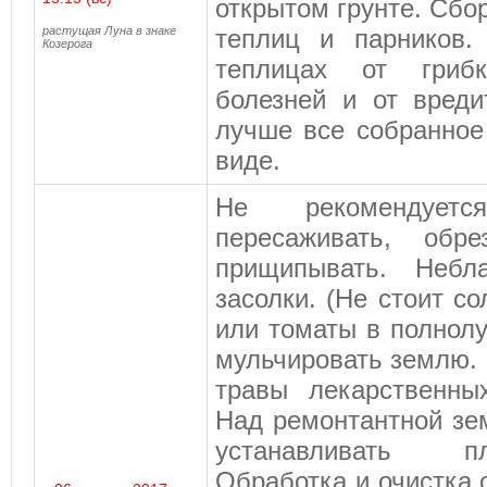
открытом грунте. Сбо
растущая Луна в знаке
теплиц и парников.
Козерога
теплицах от грибк
болезней и от вреди
лучше все собранное
виде.
Не рекомендуетс
пересаживать, обре
прищипывать. Небл
засолки. (Не стоит с
или томаты в полнол
мульчировать землю. 
травы лекарственны
Над ремонтантной зе
устанавливать п
Обработка и очистка