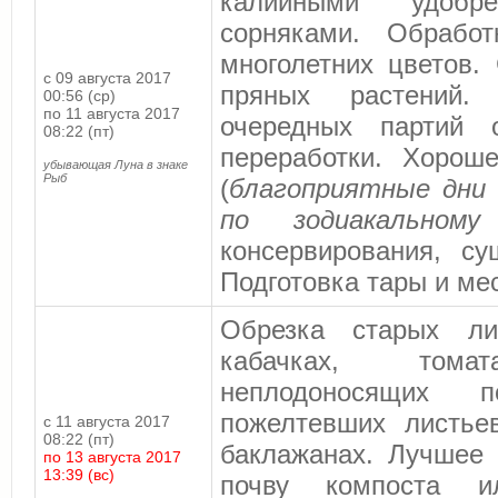
калийными удобр
сорняками. Обработ
многолетних цветов.
с 09 августа 2017
пряных растений.
00:56 (ср)
по 11 августа 2017
очередных партий 
08:22 (пт)
переработки. Хорош
убывающая Луна в знаке
Рыб
(
благоприятные дн
по зодиакальном
консервирования, су
Подготовка тары и ме
Обрезка старых ли
кабачках, том
неплодоносящих 
пожелтевших листье
с 11 августа 2017
08:22 (пт)
баклажанах. Лучшее 
по 13 августа 2017
13:39 (вс)
почву компоста ил