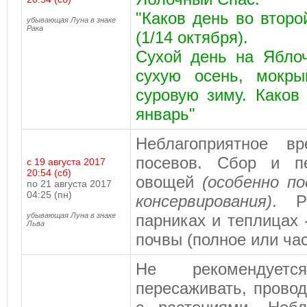
"Каков день во второ
убывающая Луна в знаке
Рака
(1/14 октября).
Сухой день на Ябло
сухую осень, мокры
суровую зиму. Каков
январь"
Неблагоприятное в
посевов. Сбор и пе
с 19 августа 2017
20:54 (сб)
овощей
(особенно п
по 21 августа 2017
04:25 (пн)
консервирования)
. Р
убывающая Луна в знаке
парниках и теплицах 
Льва
почвы (полное или час
Не рекомендуетс
пересаживать, прово