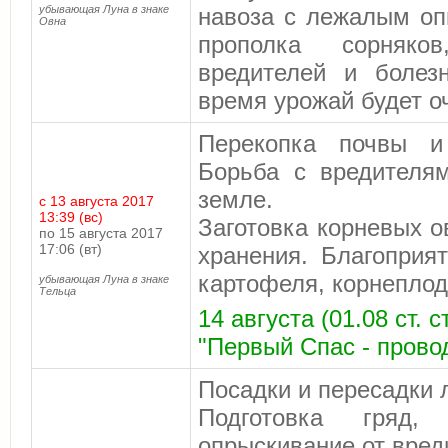
убывающая Луна в знаке
навоза с лежалым оп
Овна
прополка сорняко
вредителей и болез
время урожай будет о
Перекопка почвы и
Борьба с вредителям
земле.
с 13 августа 2017
13:39 (вс)
Заготовка корневых 
по 15 августа 2017
17:06 (вт)
хранения. Благоприя
картофеля, корнеплод
убывающая Луна в знаке
Тельца
14 августа (01.08 ст.
"Первый Спас - прово
Посадки и пересадки 
Подготовка гряд, 
опрыскивание от вред