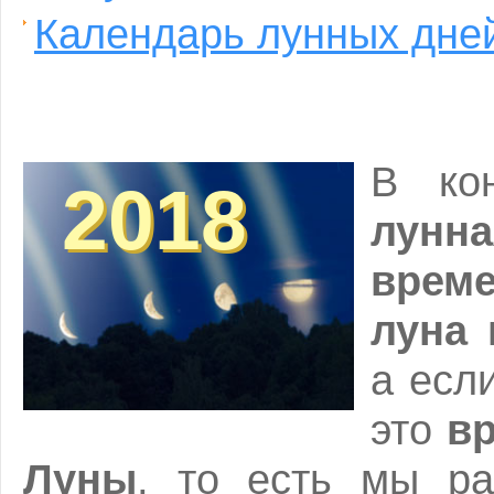
Календарь лунных дней
В кон
2018
2018
лунна
врем
луна 
а есл
это
вр
Луны
, то есть мы ра