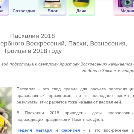
и
ка
Созвездия
Блог
Дача
Меди
Пасхалия 2018
ербного Воскресений, Пасхи, Вознесения,
Троицы в 2018 году
 год подготовка к светлому Христову Воскресению начинается 
Недели о Закхее-мытаре
Пасхалия - это свод правил для расчета переходящи
православных праздников, но в последнее время 
результаты этих расчетов тоже называют
пасхалией
.
В Пасхалии 2018 приведены даты православны
переходящих праздников и Памятных Дней:
Неделя мытаря и фарисея
- в это воскресенье
(