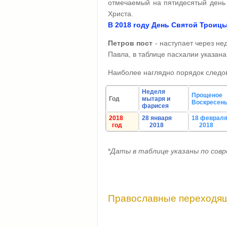
отмечаемый на пятидесятый день 
Христа.
В 2018 году День Святой Троицы 
Петров пост
- наступает через не
Павла, в таблице пасхалии указан
Наиболее наглядно порядок следо
Неделя
Прощеное
Год
мытаря и
Воскресен
фарисея
2018
28 января
18 феврал
год
2018
2018
*
Даты в таблице указаны по совр
Православные переходящ