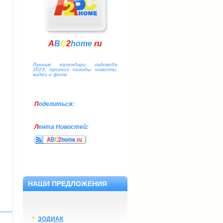
A
B
C
2
home
.
ru
Лунные календари садовода
2023, прогноз погоды, новости,
видео и фото
П
оделиться:
Л
ента Новостей:
НАШИ ПРЕДЛОЖЕНИЯ
ЗОДИАК