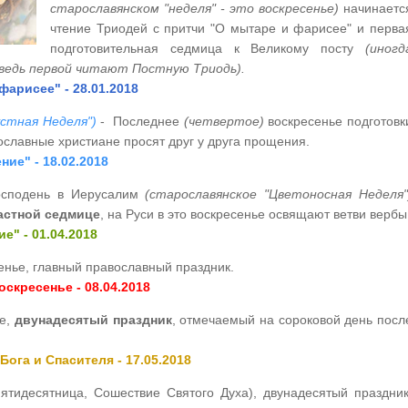
старославянском "неделя" - это воскресенье)
начинаетс
чтение Триодей с притчи "О мытаре и фарисее" и перва
подготовительная седмица к Великому посту
(иногд
 ведь первой читают Постную Триодь).
фарисее" - 28.01.2018
стная Неделя")
- Последнее
(четвертое)
воскресенье подготовк
вославные христиане просят друг у друга прощения.
ие" - 18.02.2018
осподень в Иерусалим
(старославянское "Цветоносная Неделя"
астной седмице
, на Руси в это воскресенье освящают ветви вербы
е" - 01.04.2018
енье, главный православный праздник.
скресенье - 08.04.2018
не,
двунадесятый праздник
, отмечаемый на сороковой день посл
Бога и Спасителя - 17.05.2018
тидесятница, Сошествие Святого Духа), двунадесятый праздник