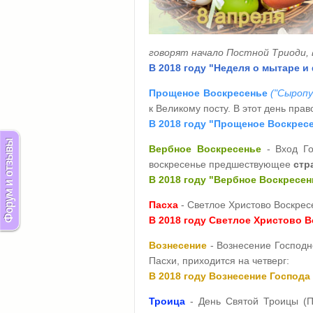
говорят начало Постной Триоди,
В 2018 году "Неделя о мытаре и 
Прощеное Воскресенье
("Сыропу
к Великому посту. В этот день пра
В 2018 году "Прощеное Воскресен
Вербное Воскресенье
- Вход Г
воскресенье предшествующее
стр
В 2018 году "Вербное Воскресени
Пасха
- Светлое Христово Воскрес
В 2018 году Светлое Христово Во
Вознесение
- Вознесение Господ
Пасхи, приходится на четверг:
В 2018 году Вознесение Господа 
Троица
- День Святой Троицы (Пя