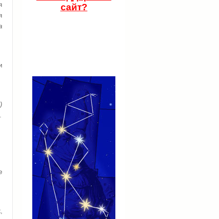
я
сайт?
я
а
и
)
.
е
,