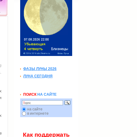
а
с
ФАЗЫ ЛУНЫ 2026
.
ЛУНА СЕГОДНЯ
х
ПОИСК
НА САЙТЕ
и
на сайте
в интернете
х
в
Как поддержать