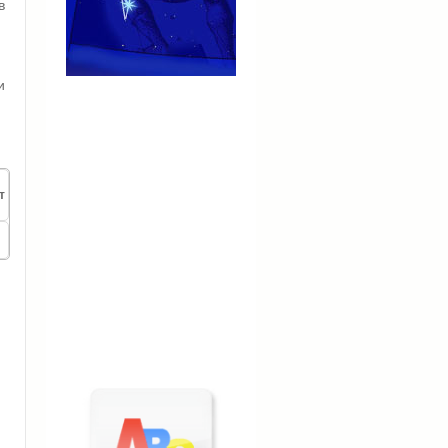
в
и
т