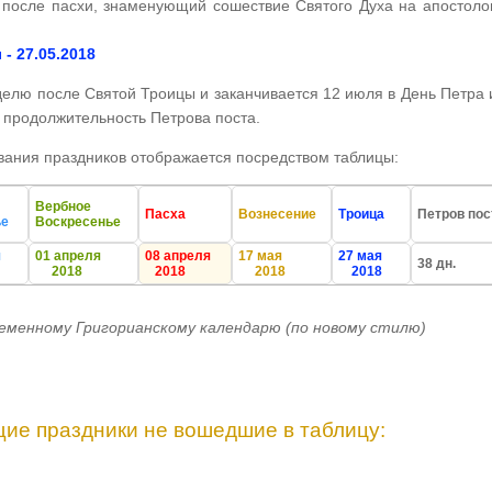
после пасхи, знаменующий сошествие Святого Духа на апостоло
- 27.05.2018
делю после Святой Троицы и заканчивается 12 июля в День Петра 
а продолжительность Петрова поста.
вания праздников отображается посредством таблицы:
Вербное
Пасха
Вознесение
Троица
Петров пос
ье
Воскресенье
я
01 апреля
08 апреля
17 мая
27 мая
38 дн.
2018
2018
2018
2018
еменному Григорианскому календарю (по новому стилю)
ие праздники не вошедшие в таблицу: