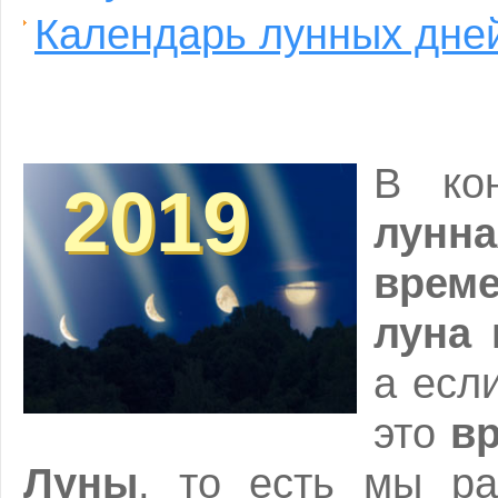
Календарь лунных дней
В кон
2019
2019
лунна
врем
луна 
а есл
это
вр
Луны
, то есть мы ра