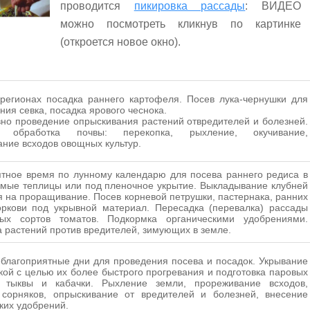
проводится
пикировка рассады
: ВИДЕО
можно посмотреть кликнув по картинке
(откроется новое окно).
регионах посадка раннего картофеля. Посев лука-чернушки для
ия севка, посадка ярового чеснока.
о проведение опрыскивания растений отвредителей и болезней.
я обработка почвы: перекопка, рыхление, окучивание,
ние всходов овощных культур.
ятное время
по лунному календарю
для посева раннего редиса в
мые теплицы или под пленочное укрытие. Выкладывание клубней
 на проращивание. Посев корневой петрушки, пастернака, ранних
оркови под укрывной материал. Пересадка (перевалка) рассады
лых сортов томатов. Подкормка органическими удобрениями.
 растений против вредителей, зимующих в земле.
благоприятные дни для проведения посева и посадок. Укрывание
кой с целью их более быстрого прогревания и подготовка паровых
 тыквы и кабачки. Рыхление земли, прореживание всходов,
 сорняков, опрыскивание от вредителей и болезней, внесение
ких удобрений.