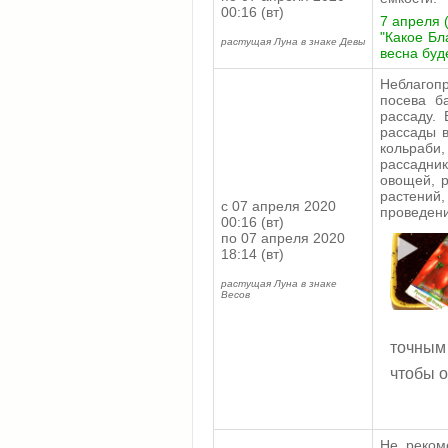
00:16 (вт)
7 апреля 
"Какое Бл
растущая Луна в знаке Девы
весна буд
Неблагоп
посева ба
рассаду.
рассады в
кольраби
рассадни
овощей, р
растений,
с 07 апреля 2020
проведени
00:16 (вт)
по 07 апреля 2020
18:14 (вт)
растущая Луна в знаке
Весов
точным
чтобы о
Не рекоме