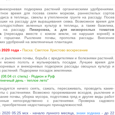
внекорневая подкормка растений органическими удобрениями.
ятное время для посева семян моркови, раннеспелых сортов
едиса в теплицы, свеклы в утепленном грунте на рассаду. Посев
нушки на рассаду для выращивания севка. Возможное время для
холодостойких зеленных культур в теплицы, а также базилика,
а на рассаду.
Пикировка, а для низкорослых томатов
ка
(пересадка вместе с комом земли, не нарушая корней) в
е горшочки. Рыхление почвы, прополка рассады. Внесение
ких удобрений на земляничные плантации.
 2020 года -
Пасха: Светлое Христово воскресение
 и рыхление почвы, борьба с вредителями и болезнями растений.
и можно полоть и мульчировать посадки. Лучшее время для
 корневых и внекорневых подкормок рассады овощных культур и
 растений. Подкормки посадок земляники.
(08.04 ст. стиль) - Родион и Руф
лнечный день - теплое лето"
ндуется ничего сеять, сажать, пересаживать, проводить какие-
оты с растениями. Возможно прореживание всходов, рыхление и
ание почвы, уборка мусора, подготовка гряд и другие виды работ
анные непосредственно с растениями. Проверка садового
, приобретение недостающих принадлежностей.
 2020 05:25 мск - начало лунного месяца,
знаки зодиака
- до 22