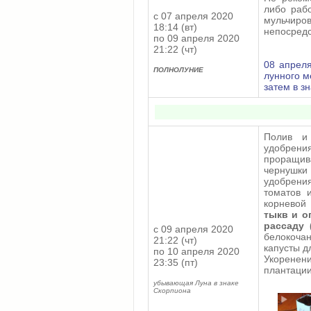
либо раб
с 07 апреля 2020
мульчиро
18:14 (вт)
непосредс
по 09 апреля 2020
21:22 (чт)
08 апреля
ПОЛНОЛУНИЕ
лунного 
затем в з
Полив и
удобрени
проращива
чернушки
удобрени
томатов 
корневой
тыкв и о
рассаду 
с 09 апреля 2020
белокочан
21:22 (чт)
капусты д
по 10 апреля 2020
Укоренен
23:35 (пт)
плантации
убывающая Луна в знаке
Скорпиона