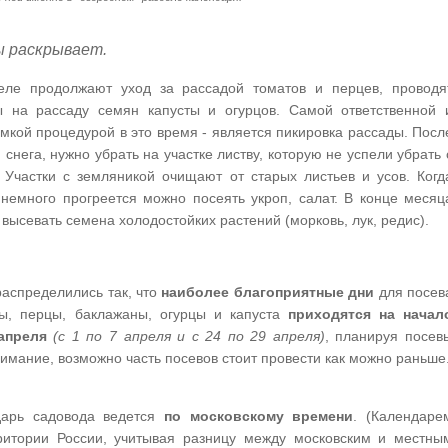
ы раскрывает.
еле продолжают уход за рассадой томатов и перцев, проводя
ы на рассаду семян капусты и огурцов. Самой ответственной 
мкой процедурой в это время - является пикировка рассады. Посл
 снега, нужно убрать на участке листву, которую не успели убрать 
 Участки с земляникой очищают от старых листьев и усов. Когд
немного прогреется можно посеять укроп, салат. В конце месяц
высевать семена холодостойких растений (морковь, лук, редис).
аспределились так, что
наиболее благоприятные дни
для посев
ты, перцы, баклажаны, огурцы и капуста
приходятся на начал
апреля
(с 1 по 7 апреля и с 24 по 29 апреля)
, планируя посев
нимание, возможно часть посевов стоит провести как можно раньше
арь садовода ведется
по московскому времени
. (Календаре
ритории России, учитывая разницу между московским и местны