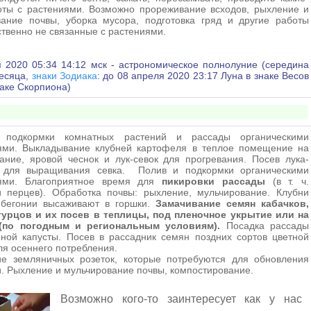
оты с растениями. Возможно прореживание всходов, рыхление и
вание почвы, уборка мусора, подготовка гряд и другие работы
твенно не связанные с растениями.
 2020 05:34 14:12 мск - астрономическое полнолуние (середина
месяца,
знаки Зодиака
: до 08 апреля 2020 23:17 Луна в знаке Весов
наке Скорпиона)
 подкормки комнатных растений и рассады органическими
ями. Выкладывание клубней картофеля в теплое помещение на
ние, яровой чеснок и лук-севок для прогревания. Посев лука-
 для выращивания севка. Полив и подкормки органическими
ями. Благоприятное время для
пикировки рассады
(в т. ч.
и перцев). Обработка почвы: рыхление, мульчирование. Клубни
 бегонии высаживают в горшки.
Замачивание семян кабачков,
гурцов и их посев в теплицы, под пленочное укрытие или на
(по погодным и региональным условиям).
Посадка рассады
ной капусты. Посев в рассадник семян поздних сортов цветной
ля осеннего потребления.
ие земляничных розеток, которые потребуются для обновления
. Рыхление и мульчирование почвы, компостирование.
Возможно кого-то заинтересует как у нас