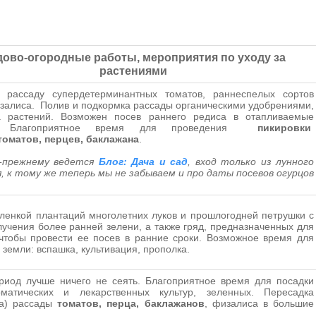
ово-огородные работы, мероприятия по уходу за
растениями
 рассаду супердетерминантных томатов, раннеспелых сортов
залиса. Полив и подкормка рассады органическими удобрениями,
а растений. Возможен посев раннего редиса в отапливаемые
ы. Благоприятное время для проведения
пикировки
оматов, перцев, баклажана
.
о-прежнему ведется
Блог: Дача и сад
, вход только из лунного
, к тому же теперь мы не забываем и про даты посевов огурцов
)
ленкой плантаций многолетних луков и прошлогодней петрушки с
учения более ранней зелени, а также гряд, предназначенных для
чтобы провести ее посев в ранние сроки. Возможное время для
 земли: вспашка, культивация, прополка.
риод лучше ничего не сеять. Благоприятное время для посадки
оматических и лекарственных культур, зеленных. Пересадка
ка) рассады
томатов, перца, баклажанов
, физалиса в большие