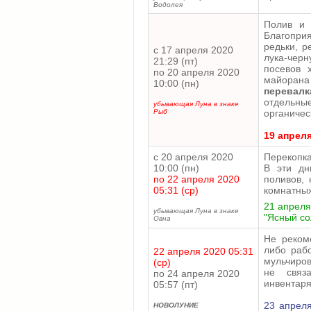
Водолея
Полив и 
Благопри
редьки, р
с 17 апреля 2020
лука-чер
21:29 (пт)
посевов 
по 20 апреля 2020
майоран
10:00 (пн)
перевал
отдельны
убывающая Луна в знаке
Рыб
органичес
19 апреля
с 20 апреля 2020
Перекопка
10:00 (пн)
В эти дн
по 22 апреля 2020
поливов,
05:31 (ср)
комнатных
21 апреля 
убывающая Луна в знаке
"Ясный со
Овна
Не рекоме
либо раб
22 апреля 2020 05:31
мульчиров
(ср)
не связ
по 24 апреля 2020
инвентаря
05:57 (пт)
23 апреля
НОВОЛУНИЕ