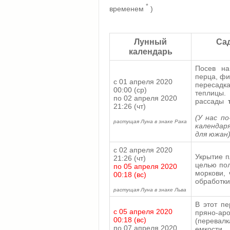
*
временем
)
Лунный
Сад
календарь
Посев на
перца, фи
с 01 апреля 2020
пересадк
00:00 (ср)
теплиц
по 02 апреля 2020
рассады
т
21:26 (чт)
(У нас п
растущая Луна в знаке Рака
календаря
для южан
с 02 апреля 2020
Укрытие п
21:26 (чт)
целью пол
по 05 апреля 2020
моркови, 
00:18 (вс)
обработки
растущая Луна в знаке Льва
В этот пе
с 05 апреля 2020
пряно-ар
00:18 (вс)
(перевал
по 07 апреля 2020
емкости.