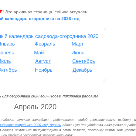
Е!
Это архивная страница, сейчас актуален:
й календарь огородника на 2026 год
ный календарь садовода-огородника 2020
Январь
Февраль
Март
Апрель
Май
Июнь
Июль
Август
Сентябрь
Октябрь
Ноябрь
Декабрь
 для огородника 2020 год - Посев, пикировка рассады.
Апрель 2020
таблица лунного календаря представляет собой тематическую выборку и
садовода-огородника 2020 год, Апрель
сделанную для удобства планирования рабо
 Садовая земляника присутствует в этом разделе, поскольку самим нам удобне
ней именно в "огородном" разделе календаря.