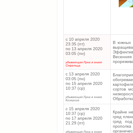
с 10 апреля 2020
В южных 
23:35 (пт)
выращиван
по 13 апреля 2020
Эффективн
03:05 (пн)
Весення
прорежива
убывающая Луна в знаке
Стрельца
с 13 апреля 2020
Благопри
03:05 (пн)
обогревае
по 15 апреля 2020
картофеля
10:37 (ср)
сортов м
низкорос
убывающая Луна в знаке
Обработка
Козерога
с 15 апреля 2020
Крайне не
10:37 (ср)
гряд плен
по 17 апреля 2020
гряд под
21:29 (пт)
прополка
органичес
убывающая Луна в знаке