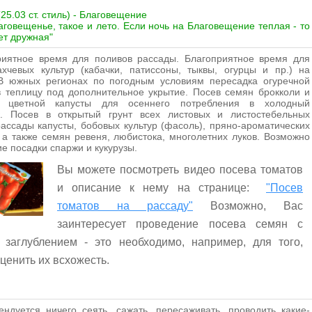
(25.03 ст. стиль) - Благовещение
аговещенье, такое и лето. Если ночь на Благовещение теплая - то
ет дружная"
риятное время для поливов рассады. Благоприятное время для
хчевых культур (кабачки, патиссоны, тыквы, огурцы и пр.) на
 В южных регионах по погодным условиям пересадка огуречной
 теплицу под дополнительное укрытие. Посев семян брокколи и
, цветной капусты для осеннего потребления в холодный
к. Посев в открытый грунт всех листовых и листостебельных
ассады капусты, бобовых культур (фасоль), пряно-ароматических
 а также семян ревеня, любистока, многолетних луков. Возможно
е посадки спаржи и кукурузы.
Вы можете посмотреть видео посева томатов
и описание к нему на странице:
"Посев
томатов на рассаду"
Возможно, Вас
заинтересует проведение посева семян с
 заглублением - это необходимо, например, для того,
ценить их всхожесть.
ндуется ничего сеять, сажать, пересаживать, проводить какие-