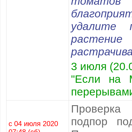
томато
благоприя
удалите 
растени
растрачива
3 июля (20.
"Если на 
перерывами
Проверка 
подпор по
с 04 июля 2020
07:48 (сб)