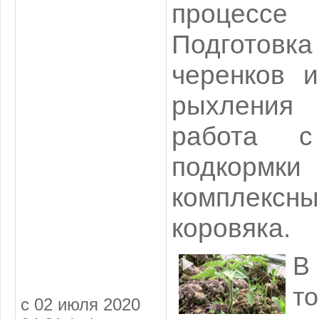
процессе
Подготовк
черенков 
рыхления 
работа с
подкормк
комплексны
коровяка.
В
т
с 02 июля 2020