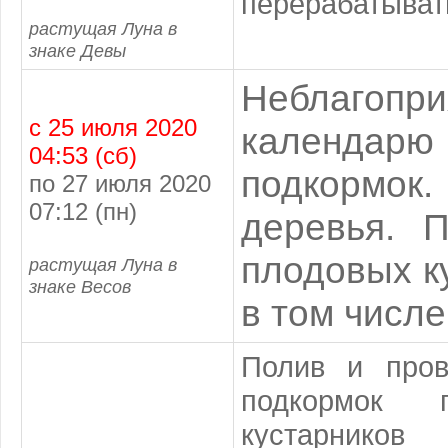
перерабатыват
растущая Луна в
знаке Девы
Неблагопр
с 25 июля 2020
календарю
04:53 (сб)
подкормок
по 27 июля 2020
07:12 (пн)
деревья. 
плодовых к
растущая Луна в
знаке Весов
в том числ
Полив и пров
подкормок 
кустарников