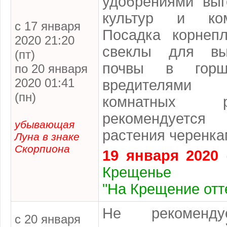
удобрениями вы
культур и ком
с 17 января
Посадка корнеп
2020 21:20
свеклы для вы
(пт)
почвы в горш
по 20 января
2020 01:41
вредителями
(пн)
комнатных 
рекомендует
убывающая
растения черенка
Луна в знаке
Скорпиона
19 января 2020
(
Крещенье
"На Крещение отт
Не рекоменду
с 20 января