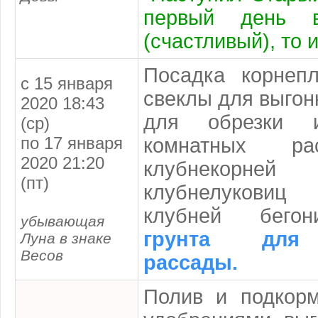
первый день 
(счастливый), то и
Посадка корнеп
с 15 января
свеклы для выгон
2020 18:43
для обрезки 
(ср)
по 17 января
комнатных ра
2020 21:20
клубнекорне
(пт)
клубнелукови
клубней бег
убывающая
грунта для
Луна в знаке
Весов
рассады.
Полив и подкорм