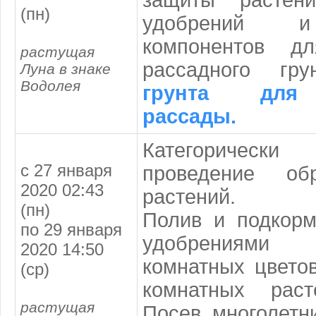
защиты растени
(пн)
удобрений и
компонентов д
растущая
рассадного гр
Луна в знаке
Водолея
грунта для
рассады.
Категоричес
с 27 января
проведение об
2020 02:43
растений.
(пн)
Полив и подкор
по 29 января
удобрениями 
2020 14:50
комнатных цвето
(ср)
комнатных рас
растущая
Посев многолетн