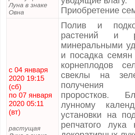
уводящие влагу.
Луна в знаке
Приобретение сем
Овна
Полив и подко
растений и р
минеральными уд
и посадка семян 
корнеплодов се
с 04 января
свеклы на зел
2020 19:15
получения
(сб)
проростков. Б
по 07 января
2020 05:11
лунному календ
(вт)
установки на по
репчатого лука 
растущая
декоративных лук