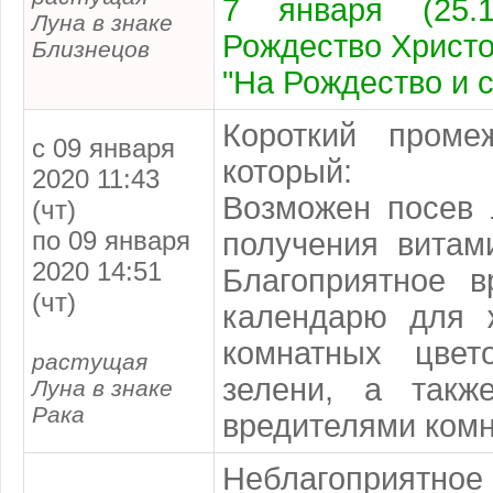
7 января (25.
Луна в знаке
Рождество Христ
Близнецов
"На Рождество и с
Короткий проме
с 09 января
который:
2020 11:43
Возможен посев
(чт)
по 09 января
получения витам
2020 14:51
Благоприятное 
(чт)
календарю
для ж
комнатных цвет
растущая
зелени, а так
Луна в знаке
Рака
вредителями комн
Неблагоприят