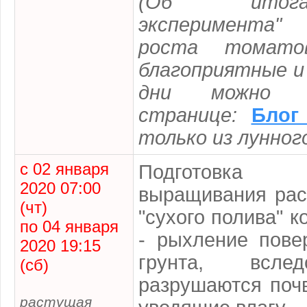
(Об итога
эксперимента
роста томато
благоприятные и
дни можно 
странице:
Блог
только из лунног
с 02 января
Подготовка
2020 07:00
выращивания рас
(чт)
"сухого полива" 
по 04 января
- рыхление пове
2020 19:15
грунта, вслед
(сб)
разрушаются поч
растущая