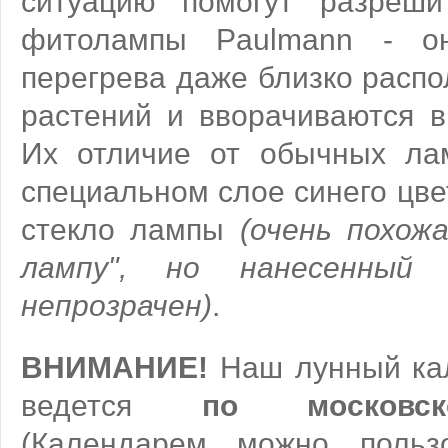
ситуацию помогут разреши
фитолампы Paulmann - о
перегрева даже близко расп
растений и вворачиваются в
Их отличие от обычных ла
специальном слое синего цве
стекло лампы
(очень похож
лампу", но нанесенный
непрозрачен)
.
ВНИМАНИЕ!
Наш лунный ка
ведется
по московс
(Календарем можно польз