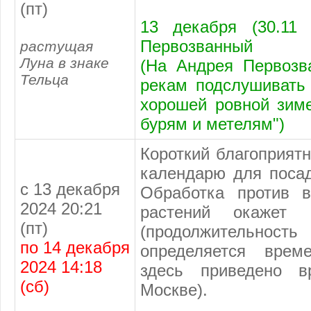
(пт)
13 декабря (30.11 
Первозванный
растущая
Луна в знаке
(На Андрея Первозв
Тельца
рекам подслушивать 
хорошей ровной зиме
бурям и метелям")
Короткий благоприят
календарю
для посад
с 13 декабря
Обработка против в
2024 20:21
растений окажет 
(пт)
(продолжительно
по 14 декабря
определяется врем
2024 14:18
здесь приведено 
(сб)
Москве).