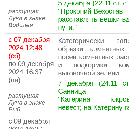
5 декабря (22.11 ст. с
"Прокопий Вехостав 
растущая
Луна в знаке
расставлять вешки вд
Водолея
пути."
с 07 декабря
Категорически за
2024 12:48
обрезки комнатных
(сб)
посев комнатных рас
по 09 декабря
и подкормки ко
2024 16:37
выгоночной зелени.
(пн)
7 декабря (24.11 ст
Санница
растущая
"Катерина - покро
Луна в знаке
невест; на Катерину г
Рыб
с 09 декабря