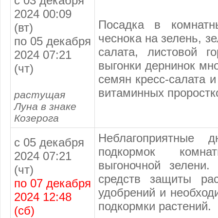
с 03 декабря
2024 00:09
Посадка в комнатн
(вт)
чеснока на зелень, зе
по 05 декабря
салата, листовой г
2024 07:21
выгонки дернинок мно
(чт)
семян кресс-салата и
витаминных проростк
растущая
Луна в знаке
Козерога
Неблагоприятные 
с 05 декабря
подкормок комн
2024 07:21
выгоночной зелени.
(чт)
средств защиты рас
по 07 декабря
удобрений и необход
2024 12:48
подкормки растений.
(сб)