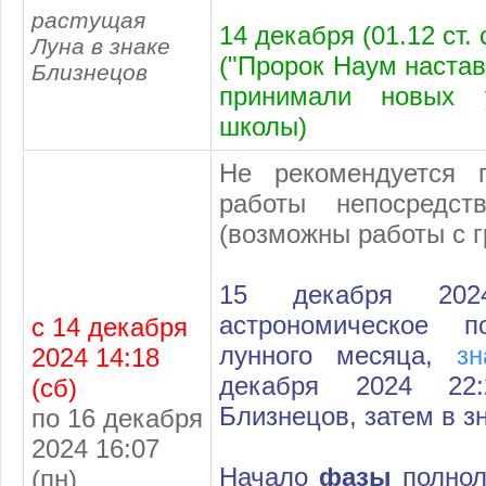
растущая
14 декабря (01.12 ст.
Луна в знаке
("Пророк Наум настави
Близнецов
принимали новых у
школы)
Не рекомендуется п
работы непосредст
(возможны работы с г
15 декабря 20
астрономическое п
с 14 декабря
лунного месяца,
з
2024 14:18
декабря 2024 22
(сб)
Близнецов, затем в зн
по 16 декабря
2024 16:07
Начало
фазы
полнол
(пн)