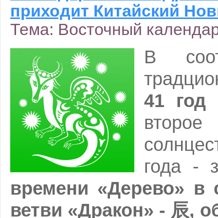
приходит Китайский Нов
Тема: Восточный календа
В соот
традци
41 год 
второе 
солнце
года - 
времени «Дерево» в 
ветви «Дракон» - 辰, 