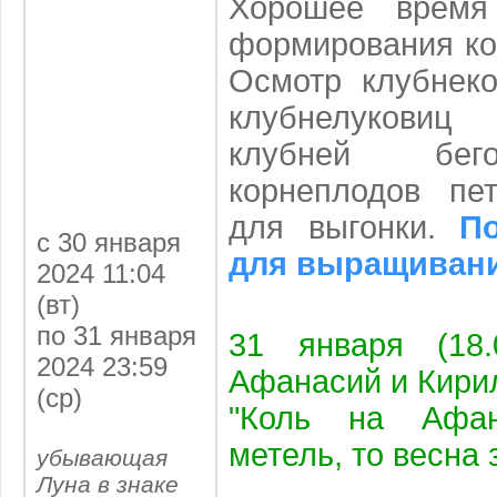
Хорошее время
формирования ко
Осмотр клубнеко
клубнелукови
клубней бег
корнеплодов пе
для выгонки.
По
с 30 января
для выращивани
2024 11:04
(вт)
по 31 января
31 января (18.
2024 23:59
Афанасий и Кири
(ср)
"Коль на Афа
метель, то весна 
убывающая
Луна в знаке