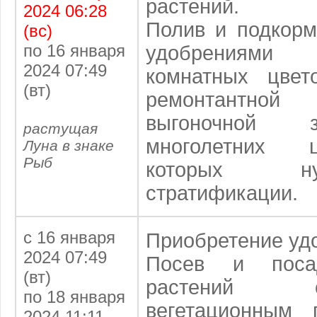
растений.
2024 06:28
Полив и подкор
(вс)
по 16 января
удобрениями 
2024 07:49
комнатных цвет
(вт)
ремонтантно
выгоночной 
растущая
многолетних 
Луна в знаке
Рыб
которых н
стратификации.
с 16 января
Приобретение уд
2024 07:49
Посев и поса
(вт)
растений 
по 18 января
вегетационным 
2024 11:11