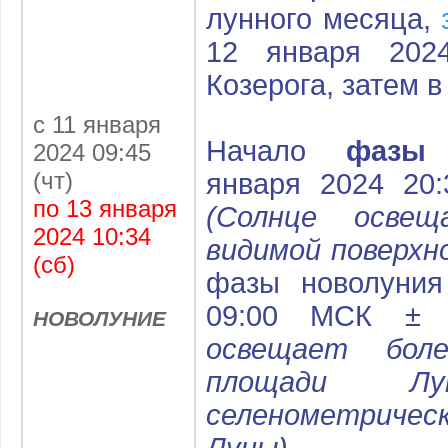
лунного месяца,
12 января 202
Козерога
, затем 
с 11 января
Начало
фазы н
2024 09:45
(чт)
января 2024 20
по 13 января
(Солнце осве
2024 10:34
видимой поверхн
(сб)
фазы новолуния
09:00 МСК ±
НОВОЛУНИЕ
освещает бол
площади Лу
селенометричес
Луны)
.