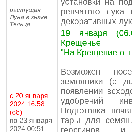
установки на по
растущая
репчатого лука 
Луна в знаке
декоративных лу
Тельца
19 января (06.
Крещенье
"На Крещение отт
Возможен посе
земляники (с д
появлении всход
с 20 января
удобрений инв
2024 16:58
Подготовка поч
(сб)
тары для семян
по 23 января
2024 00:51
георгинов и 