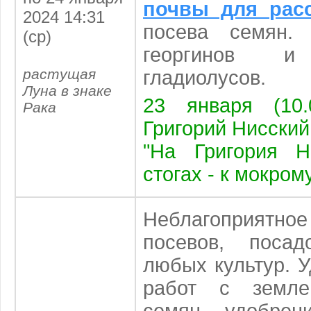
почвы для ра
2024 14:31
посева семян.
(ср)
георгинов и 
растущая
гладиолусов.
Луна в знаке
23 января (10.
Рака
Григорий Нисский
"На Григория Н
стогах - к мокром
Неблагоприят
посевов, поса
любых культур. 
работ с земле
семян, удобрени