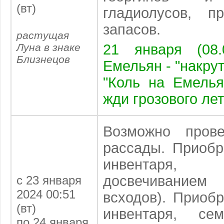
(вт)
гладиолусов, п
запасов.
растущая
Луна в знаке
21 января (08.
Близнецов
Емельян - "накру
"Коль на Емелья
жди грозового лет
Возможно прове
рассады. Приобр
инвентаря
досвечиванием
с 23 января
2024 00:51
всходов). Приоб
(вт)
инвентаря, с
по 24 января