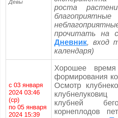
Девы
роста растен
благопр
неблагоприят
прочитать на 
Дневник
, вход 
календаря)
Хорошее время
формирования ко
Осмотр клубнеко
с 03 января
2024 03:46
клубнелукови
(ср)
клубней бег
по 05 января
корнеплодов пе
2024 15:39