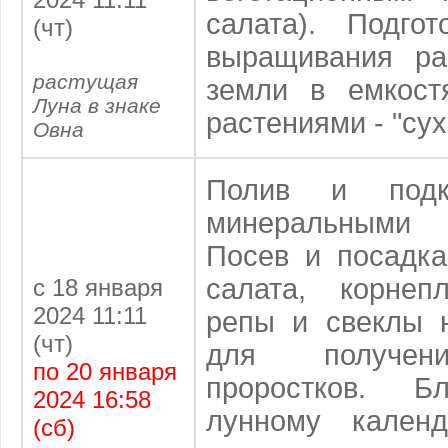
салата). Подго
(чт)
выращивания ра
растущая
земли в емкост
Луна в знаке
растениями - "сух
Овна
Полив и подк
минеральными
Посев и посадка
салата, корнеп
с 18 января
2024 11:11
репы и свеклы н
(чт)
для получен
по 20 января
проростков. Б
2024 16:58
лунному кален
(сб)