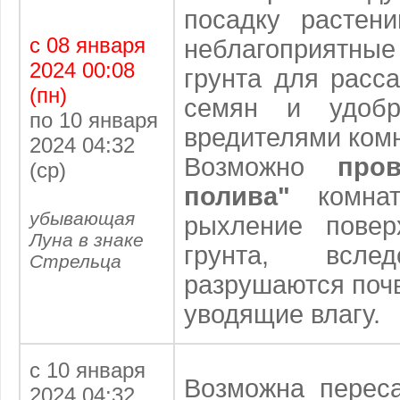
посадку растен
с 08 января
неблагоприятные
2024 00:08
грунта для расс
(пн)
семян и удобр
по 10 января
вредителями ком
2024 04:32
Возможно
про
(ср)
полива"
комнат
убывающая
рыхление повер
Луна в знаке
грунта, вслед
Стрельца
разрушаются поч
уводящие влагу.
с 10 января
Возможна переса
2024 04:32