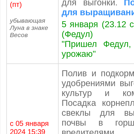
для выгонки.
По
(пт)
для выращивани
убывающая
5 января (23.12 с
Луна в знаке
(Федул)
Весов
"Пришел Федул,
урожаю"
Полив и подкорм
удобрениями вы
культур и ком
Посадка корнеп
свеклы для вы
почвы в горш
с 05 января
2024 15:39
вредителями