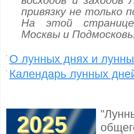
восходов и заходов
привязку не только п
На этой странице
Москвы и Подмосковь
О лунных днях и лунны
Календарь лунных дней
"Лунн
2025
2025
обще