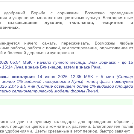
е удобрений. Борьба с сорняками. Возможно проведение
ния и укоренения многолетних цветочных культур. Благоприятные
ля
выкапывания луковиц тюльпанов, гиацинтов и
овичных.
мендуется ничего сажать, пересаживать. Возможны любые
нные работы, работа с почвой, компостирование, опрыскивание от
й и болезней деревьев и кустарников.
026 05:54 MSK - начало лунного месяца. Знак Зодиака: - до 15
 15:14 Луна в знаке Близнецов, затем в знаке Рака
.
азы новолуния
14 июня 2026 12:35 MSK ± 5 мин
(Солнце
 менее 1% видимой поверхности Луны)
, конец фазы новолуния
026 23:45 ± 5 мин
(Солнце освещает более 1% видимой площади
гласно селенометрической модели формы Луны)
.
риятные дни
по лунному календарю
для проведения обрезки ,
ния, прищипки цветов и комнатных растений. Благоприятен полив
ка удобрениями. Цветы срезанные в этот период, быстро завянут.