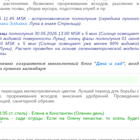
 растениями. Возможно прореживание всходов, рыхление и
ание почвы, уборка мусора, подготовка клумб и пр.
26 11:45 MSK - астрономическое полнолуние (середина лунного
наки Зодиака
: Луна в знаке Стрельца)
.
азы
полнолуния 30
.05.
2026 13:00
MSK
± 5 мин
(Солнце освещает
% видимой поверхности Луны)
, конец фазы полнолуния 01 июня
:50
MSK
± 5 мин
(Солнце освещает уже менее 99% видимой
Луны)
. Расчет проведен на основе селенометрической модели
ны.
ережно сохраняется многолетний блог "
Дача и сад
", вход
з лунного календаря
 пересадка мелколуковичных цветов. Лучший период для борьбы с
и, прореживания всходов, внесения удобрений. Проведение
щей, санитарной обрезки.
.05 ст. стиль) - Елена и Константин (Оленин день)
день - сади огурцы. Если на Олену ненастье, то осень будет
"
иятные дни для проведения посадок и посева цветов и комнатных