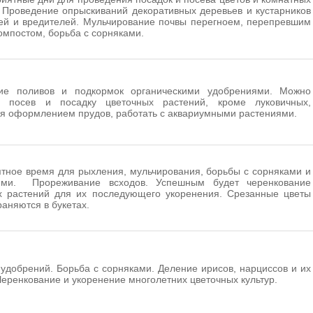
 Проведение опрыскиваний декоративных деревьев и кустарников
ей и вредителей. Мульчирование почвы перегноем, перепревшим
омпостом, борьба с сорняками.
ие поливов и подкормок органическими удобрениями. Можно
ь посев и посадку цветочных растений, кроме луковичных,
я оформлением прудов, работать с аквариумными растениями.
тное время для рыхления, мульчирования, борьбы с сорняками и
ями. Прореживание всходов. Успешным будет черенкование
х растений для их последующего укоренения. Срезанные цветы
раняются в букетах.
удобрений. Борьба с сорняками. Деление ирисов, нарциссов и их
Черенкование и укоренение многолетних цветочных культур.