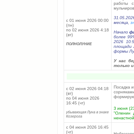
работы с
мульчиров
31.05.20
с 01 июня 2026 00:00
месяца,
з
(пн)
по 02 июня 2026 4:18
Начало
ф
(вт)
более 99
2026 10
ПОЛНОЛУНИЕ
площади 
формы Лу
У нас б
только и
Посадка и
с 02 июня 2026 04:18
сорнякам
(вт)
формирую
по 04 июня 2026
16:45 (чт)
3 июня (23
убывающая Луна в знаке
"Оленин 
Козерога
ненастной
с 04 июня 2026 16:45
(чт)
Неблагопр