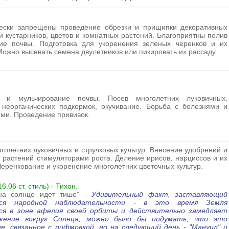
чески запрещены проведение обрезки и прищипки декоративных
и кустарников, цветов и комнатных растений. Благоприятны полив
ие почвы. Подготовка для укоренения зеленых черенков и их
Можно высевать семена двулетников или пикировать их рассаду.
 и мульчирование почвы. Посев многолетних луковичных.
 неорганических подкормок, окучивание. Борьба с болезнями и
ми. Проведение прививок.
голетних луковичных и стручковых культур. Внесение удобрений и
 растений стимуляторами роста. Деление ирисов, нарциссов и их
Черенкование и укоренение многолетних цветочных культур.
6.06 ст. стиль) - Тихон.
на солнце идет тише"
- Удивительный факт, заставляющий
ься народной наблюдательности - в это время Земля
ся в зоне афелия своей орбиты и действительно замедляет
ижение вокруг Солнца, можно было бы подумать, что это
е, связанное с рифмовкой, но на следующий день - "Мануил" и