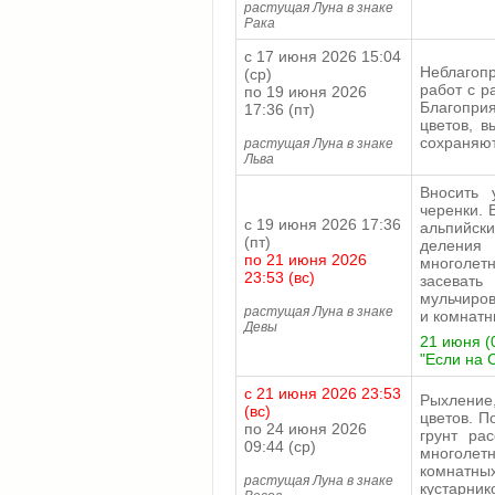
растущая Луна в знаке
Рака
с 17 июня 2026 15:04
Неблагопр
(ср)
работ с р
по 19 июня 2026
Благоприя
17:36 (пт)
цветов, в
сохраняют
растущая Луна в знаке
Льва
Вносить 
черенки. 
с 19 июня 2026 17:36
альпийск
(пт)
деления
по 21 июня 2026
многолет
23:53 (вс)
засевать
мульчиров
растущая Луна в знаке
и комнатн
Девы
21 июня (0
"Если на 
с 21 июня 2026 23:53
Рыхление,
(вс)
цветов. П
по 24 июня 2026
грунт ра
09:44 (ср)
многолетн
комнатны
растущая Луна в знаке
кустарник