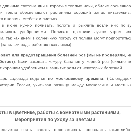
 длинные светлые дни и короткие теплые ночи, обилие солнечног
 и тепла обеспечивают растениям хороший запас питательны
в в корнях, стеблях и листьях.
 в июне нужно поливать, полоть и рыхлить возле них почву
рмливать удобрениями. Поливать цветники лучше утром ил
м, так как днем в солнечную погоду от полива могут подпортитьс
 (капельки воды работают как линзы).
овет для предотвращения болезней роз (мы не проверяли, н
ботает)
. Если закопать кожуру бананов у корней роз (сильно н
жит хорошим удобрением и защитит розы от некоторых болезней.
арь садовода ведется
по московскому времени
. (Календаре
ритории России, учитывая разницу между московским и местны
оты в цветнике, работы с комнатными растениями,
мероприятия по уходу за цветами
ендуется сеять, сажать, пересаживать, проводить какие-либо