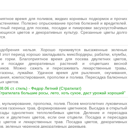
иятное время для поливов, жидких корневых подкормок и прочих
астениями. Полезно опрыскивание против болезней и вредителей.
тный период для посева, посадки и пикировки засухоустойчивых
ьющихся цветов и декоративных культур. Срезанные цветы долго
ся.
удобрения нельзя. Хорошо приживутся высаженные зеленые
В этот период хорошо закладывать миксбордеры, рабатки, клумбы,
ие горки. Благоприятное время для посева двулетних цветов,
 и посадки декоративных растений и отцветших весной
ников. Можно сажать и пересаживать лекарственные травы,
 газоны, лужайки. Удачное время для рыхления, окучивания,
ания, компостирования, прополки и полива. Пересадка балконных
ых цветов.
8.06 ст. стиль) - Федор Летний (Стратилат)
Стратилата большие росы, лето, хоть сухое, даст урожай хороший"
 мульчирование, прополка, полив. Посев многолетних луковичных
осев газонных трав, формирование цветников. Высадка в открытый
ссады однолетних теплолюбивых цветов. Деление и пересадка
их и двулетних цветов, если они отцвели. Посадка и пересадка
х цветов и лекарственных трав. Посадка цветов, декоративных
ов, зеленых черенков декоративных деревьев.