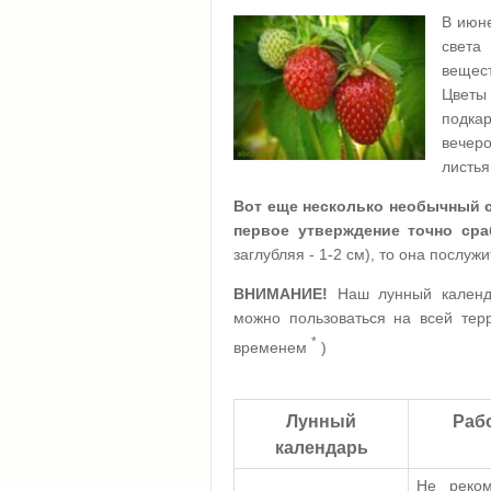
В июне
света
вещест
Цветы
подка
вечеро
листья
Вот еще несколько необычный с
первое утверждение точно сра
заглубляя - 1-2 см), то она послу
ВНИМАНИЕ!
Наш лунный календ
можно пользоваться на всей тер
*
временем
)
Лунный
Раб
календарь
Не реком