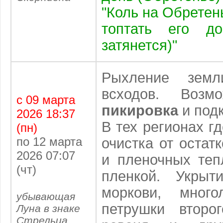
"Коль на Обретень
топтать его д
затянется)"
Рыхление земл
всходов. Воз
с 09 марта
пикировка
и под
2026 18:37
В тех регионах гд
(пн)
по 12 марта
очистка от остат
2026 07:07
и пленочных теп
(чт)
пленкой. Укрыт
моркови, мног
убывающая
петрушки второ
Луна в знаке
Стрельца