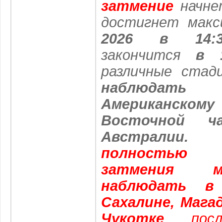
затмение
начн
достигнет мак
2026 в 14:
закончится
в 
различные ста
наблюдат
Американском
Восточной 
Австрали
полностью
затмения 
наблюдать в
Сахалине, Мага
Чукотке
, пос