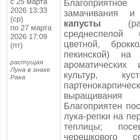
с 25 марта
Благоприятн
2026 13:33
замачивания и
(ср)
капусты
(ран
по 27 марта
среднеспелой 
2026 17:09
цветной, брокк
(пт)
пекинской) на 
растущая
ароматических 
Луна в знаке
культур, кус
Рака
партенокарпиче
выращиван
Благоприятен пос
лука-репки на пе
теплицы; пос
черешкового с