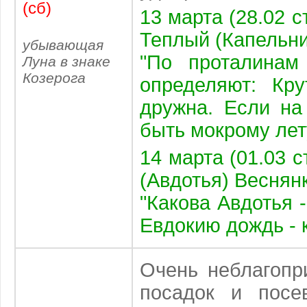
(сб)
13 марта (28.02 с
Теплый (Капельни
убывающая
"По проталинам
Луна в знаке
Козерога
определяют: Кр
дружна. Если на
быть мокрому лет
14 марта (01.03 с
(Авдотья) Веснян
"Какова Авдотья -
Евдокию дождь - 
Очень неблагопр
посадок и пос