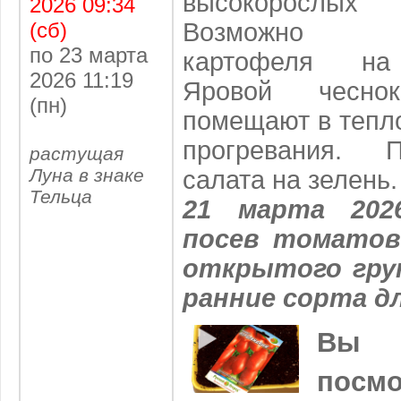
высокорослых
2026 09:34
(сб)
Возможно в
по 23 марта
картофеля на
2026 11:19
Яровой чесно
(пн)
помещают в тепл
прогревания. 
растущая
Луна в знаке
салата на зелень.
Тельца
21 марта 202
посев томато
открытого гру
ранние сорта д
Вы
посм