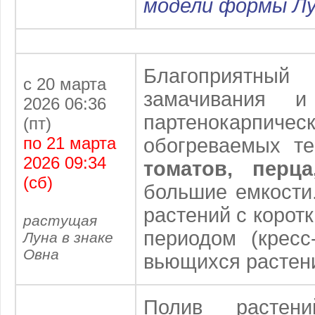
модели формы Л
Благоприятн
с 20 марта
замачивания 
2026 06:36
партенокарпиче
(пт)
по 21 марта
обогреваемых т
2026 09:34
томатов, перца
(сб)
большие емкости
растений с корот
растущая
периодом (кресс
Луна в знаке
Овна
вьющихся растен
Полив растен