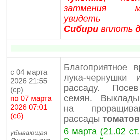
затмения 
увидет
Сибири
вплоть
Благоприятное 
с 04 марта
лука-чернушки 
2026 21:55
рассаду. Посе
(ср)
семян. Выклады
по 07 марта
2026 07:01
на проращива
(сб)
рассады
томатов
6 марта (21.02 ст
убывающая