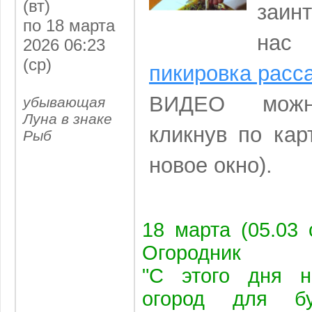
(вт)
заин
по 18 марта
нас
2026 06:23
(ср)
пикировка расс
ВИДЕО можн
убывающая
Луна в знаке
кликнув по кар
Рыб
новое окно).
18 марта (05.03 
Огородник
"С этого дня н
огород для бу