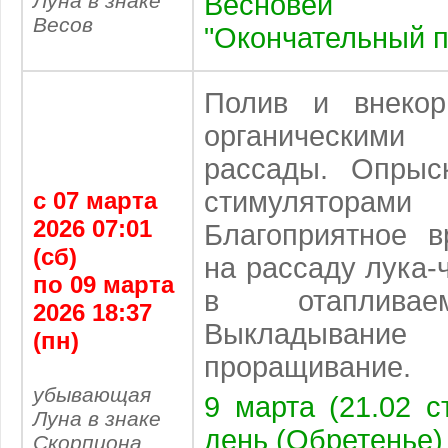
Луна в знаке
Весновей
Весов
"Окончательный п
Полив и внекор
органическим
рассады. Опрыс
стимулято
с 07 марта
2026 07:01
Благоприятное 
(сб)
на рассаду лука-
по 09 марта
в отапливае
2026 18:37
Выкладывание
(пн)
проращивание.
убывающая
9 марта (21.02 с
Луна в знаке
день (Обретенье)
Скорпиона