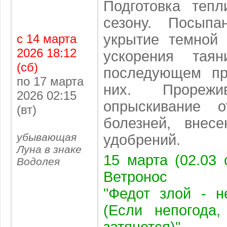
Подготовка теп
сезону. Посыпа
укрытие темной
с 14 марта
2026 18:12
ускорения тая
(сб)
последующем пр
по 17 марта
них. Прорежи
2026 02:15
опрыскивание 
(вт)
болезней, внесе
убывающая
удобрений.
Луна в знаке
15 марта (02.03 
Водолея
Ветронос
"Федот злой - н
(Если непогода,
затянется)"