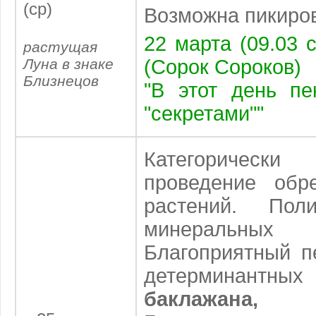
(ср)
Возможна пикиро
22 марта (09.03 с
растущая
Луна в знаке
(Сорок Сороков)
Близнецов
"В этот день пе
"секретами""
Категоричес
проведение обр
растений. По
минеральны
Благоприятный п
детерминантны
баклажана