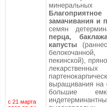
минеральны
Благоприятн
замачивания и 
семян детерми
перца, баклаж
капусты
(раннес
белокочанно
пекинской), прян
лекарственных
партенокарпиче
выращивания на 
большие емк
индетерминан
с 21 марта