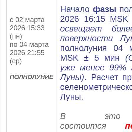
Начало
фазы
пол
2026 16:15 MSK
с 02 марта
2026 15:33
освещает бол
(пн)
поверхности Лу
по 04 марта
полнолуния 04 
2026 21:55
MSK ± 5 мин
(С
(ср)
уже менее 99% 
Луны)
. Расчет п
ПОЛНОЛУНИЕ
селенометричес
Луны.
В это п
состоится
п