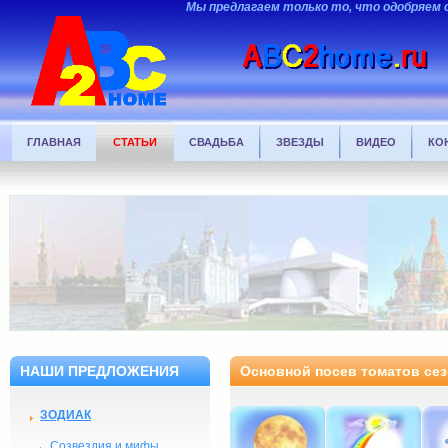
Мы предлагаем только то, что одобряем 
ГЛАВНАЯ
СТАТЬИ
СВАДЬБА
ЗВЕЗДЫ
ВИДЕО
КО
НАШИ ПРЕДЛОЖЕНИЯ
Основной посев томатов сез
ЗОДИАК
Созвездия и мифы