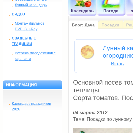
Лунный календарь
Календарь
Погода
ВИДЕО
Монтаж фильмов
Блог: Дача
Посадки
Ре
DVD, Blu-Ray
СВАДЕБНЫЕ
ТРАДИЦИИ
Лунный ка
Встреча молодоженов с
огородник
караваем
Июль
Основной посев то
ИНФОРМАЦИЯ
теплицы.
Сорта томатов. Пос
Календарь праздников
2026
04 марта 2012
Тема: Посадки по лунному