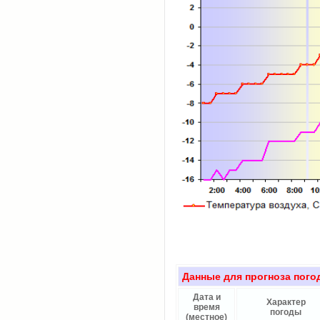
Данные для прогноза пого
Дата и
Характер
время
погоды
(местное)