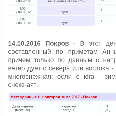
07.08.2016г.
переменная облачность
3:00
15
07.08.2016г.
туман
0:00
15
07.08.2016г.
туман
14.10.2016 Покров
- В этот ден
составленный по приметам Анны
причем только по данным о напр
ветер дует с севера или востока -
многоснежная; если с юга - зим
снежная".
Метеоданные Н.Новгород зима 2017
- Покров
Дата и время
Характер
Т
(местное)
погоды
(
°
C)