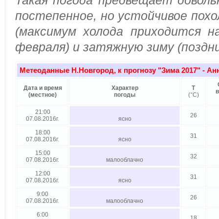
Такая погода предвещает доволь
постепенное, но устойчивое похо
(максимум холода приходится на
февраля) и затяжную зиму (поздни
Метеоданные Н.Новгород, к прогнозу "Зима 2017
" - А
Дата и время
Характер
Т
в
(местное)
погоды
(
°
C)
21:00
26
07.08.2016г.
ясно
18:00
31
07.08.2016г.
ясно
15:00
32
07.08.2016г.
малооблачно
12:00
31
07.08.2016г.
ясно
9:00
26
07.08.2016г.
малооблачно
6:00
18