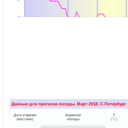
Данные для прогноза погоды. Март 2018, С-Петербург
Дата и время
Характер
Т
(местное)
погоды
(
°
C)