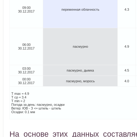
09:00
переменная облачность
4.3
30.12.2017
06:00
пасмурно
4.9
30.12.2017
03:00
пасмурно, дымка
4.5
30.12.2017
00:00
пасмурно, морось
4.0
30.12.2017
T max = 4.9
T cp = 3.4
T min = 2
Погода за день: пасмурно, осадки
Ветер: ЮВ - З <= штиль - штиль
Осадки: 0.1 мм
На основе этих данных составл