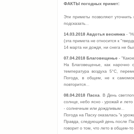
ФАКТЫ погодных примет:
Эти приметы позволяют уточнить 
подсказать...
14.03.2018
Авдотья веснянка
- "Н
(эта примета не относится к "тверд
14 марта ни дождя, ни снега не бы
07.04.2018
Благовещенье
- "Како
На Благовещенье, как нарочно 
температура воздуха 5°C, перем
Погода, в общем, не к самомом
повторится...
08.04.2018 Пасха
. В День светло
солнце, небо ясно - урожай и лето
- солнечным или дождливым...
Погода на Пасху оказалась "к уро
Правда, следующий день после Пас
говорит о том, что лето в общем-то