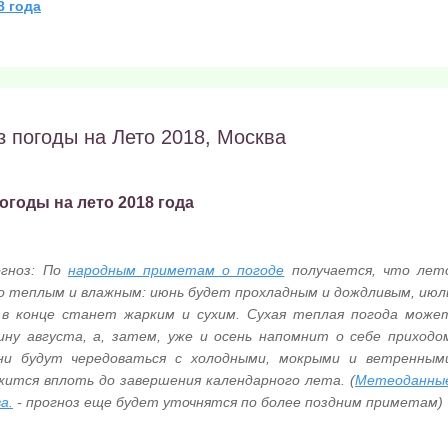
8 года
з погоды на Лето 2018, Москва
годы на лето 2018 года
гноз: По
народным приметам о погоде
получается, что лет
но теплым и влажным: июнь будет прохладным и дождливым,
июл
) в конце станет жарким и сухим. Сухая теплая погода може
ину августа
, а, затем, уже и осень напомнит о себе приходо
ни будут чередоваться с холодными, мокрыми и ветренным
жится вплоть до завершения календарного лета. (
Метеоданны
а.
- прогноз еще будет уточнятся по более поздним приметам)