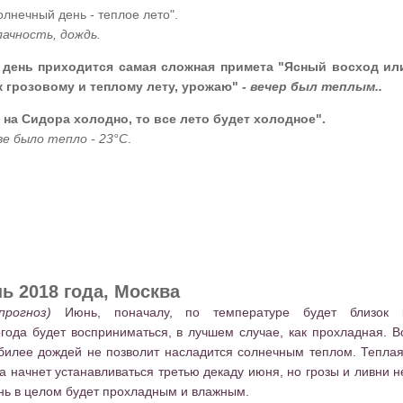
олнечный день - теплое лето".
ачность, дождь.
 день приходится самая сложная примета "Ясный восход ил
 к грозовому и теплому лету, урожаю"
- вечер был теплым..
 на Сидора холодно, то все лето будет холодное".
ве было тепло - 23°C
.
ь 2018 года, Москва
 прогноз)
Июнь, поначалу, по температуре будет близок 
года будет восприниматься, в лучшем случае, как прохладная. В
обилее дождей не позволит насладится солнечным теплом. Теплая
а начнет устанавливаться третью декаду июня, но грозы и ливни н
нь в целом будет прохладным и влажным.