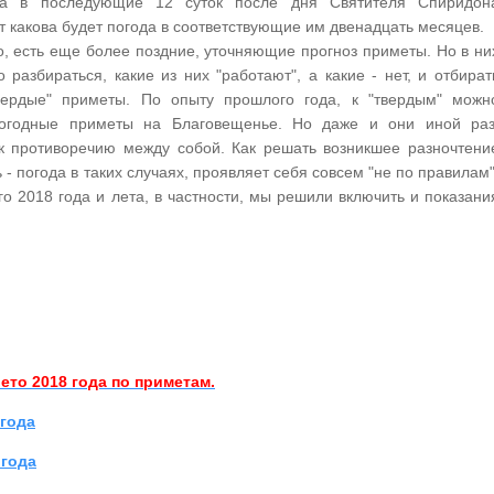
да в последующие 12 суток после дня Святителя Спиридон
т какова будет погода в соответствующие им двенадцать месяцев.
о, есть еще более поздние, уточняющие прогноз приметы. Но в ни
 разбираться, какие из них "работают", а какие - нет, и отбират
твердые" приметы. По опыту прошлого года, к "твердым" можн
погодные приметы на Благовещенье. Но даже и они иной раз
к противоречию между собой. Как решать возникшее разночтени
 - погода в таких случаях, проявляет себя совсем "не по правилам"
о 2018 года и лета, в частности, мы решили включить и показани
ето 2018 года по приметам.
 года
 года