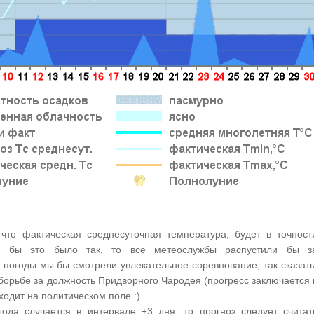
 что фактическая среднесуточная температура, будет в точност
ли бы это было так, то все метеослужбы распустили бы з
 погоды мы бы смотрели увлекательное соревнование, так сказать
 борьбе за должность Придворного Чародея (прогресс заключается 
ходит на политическом поле :).
ода случается в интервале ±3 дня, то прогноз следует считат