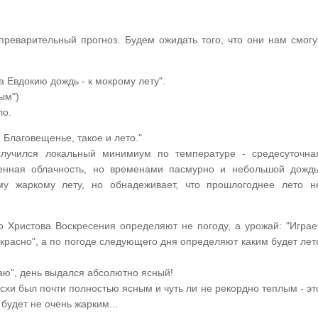
преварительный прогноз. Будем ожидать того, что они нам смогу
а Евдокию дождь - к мокрому лету".
ым")
ло.
е Благовещенье, такое и лето."
случился локальный минимиум по температуре - средесуточна
енная облачность, но временами пасмурно и небольшой дождь
у жаркому лету, но обнадеживает, что прошлогоднее лето н
го Христова Воскресения определяют не погоду, а урожай: "Играе
 красно", а по погоде следующего дня определяют каким будет лет
жаю", день выдался абсолютно ясный!
хи был почти полностью ясным и чуть ли не рекордно теплым - эт
 будет не очень жарким...