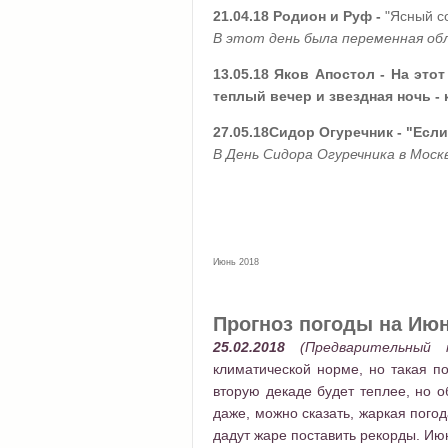
21.04.18 Родион и Руф -
"Ясный с
В этот день была переменная обл
13.05.18
Яков Апостол
- На этот
теплый вечер и звездная ночь -
27.05.18
Сидор Огуречник
- "Если
В День Сидора Огуречника в Моск
Июнь 2018
Прогноз погоды на Июн
25.02.2018
(Предварительный
климатической норме, но такая по
вторую декаде будет теплее, но 
даже, можно сказать, жаркая погод
дадут жаре поставить рекорды. Ию