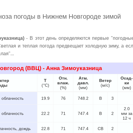
ноза погоды в Нижнем Новгороде зимой
оуказница)
- В этот день определяются первые "погодны
ветлая и теплая погода предвещает холодную зиму, а ес
лая"...
овгород
(ВВЦ) - Анна Зимоуказница
Отн.
Атм.
Осад-
ктер
Т
Ветер
влаж.
давл.
ки
оды
(
°
C)
(м/с)
(%)
(мм)
(мм)
 облачность
19.9
76
748.2
В
3
2.0
 облачность
22.2
71
747.4
В
2
мм за
12 ч
ачность, дождь
22.8
71
747.4
СВ
2