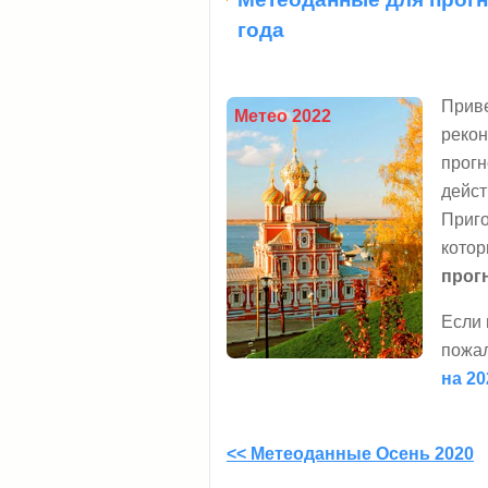
года
Прив
Метео 2022
реко
прог
дейс
Приго
котор
прог
Если 
пожал
на 2
<< Метеоданные Осень 2020