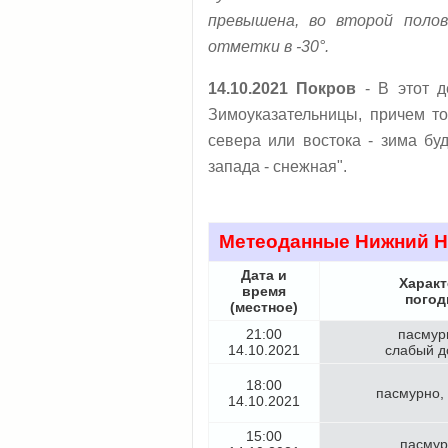
превышена, во второй поло
отметки в -30°.
14.10.2021 Покров
- В этот 
Зимоуказательницы, причем то
севера или востока - зима бу
запада - снежная".
Метеоданные Нижний Но
Дата и
Характ
время
пого
(местное)
21:00
пасмур
14.10.2021
слабый д
18:00
пасмурно,
14.10.2021
15:00
пасмур