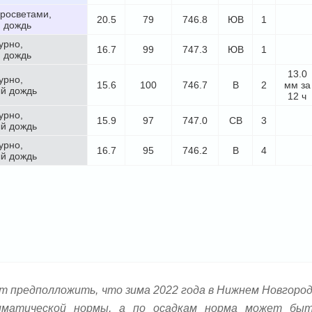
просветами,
20.5
79
746.8
ЮВ
1
 дождь
урно,
16.7
99
747.3
ЮВ
1
 дождь
13.0
урно,
15.6
100
746.7
В
2
мм за
й дождь
12 ч
урно,
15.9
97
747.0
СВ
3
й дождь
урно,
16.7
95
746.2
В
4
й дождь
ет предполложить, что зима 2022 года в Нижнем Новгоро
иматической нормы, а по осадкам норма может бы