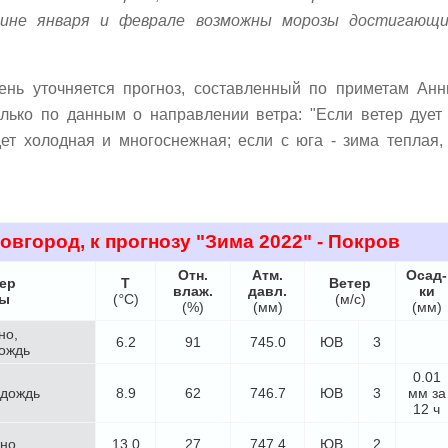
вине января и феврале возможны морозы достигающ
день уточняется прогноз, составленный по приметам Ан
лько по данным о направлении ветра: "Если ветер дует
дет холодная и многоснежная; если с юга - зима теплая,
вгород, к прогнозу "Зима 2022"
- Покров
Отн.
Атм.
Осад-
ер
Т
Ветер
влаж.
давл.
ки
ды
(
°
C)
(м/с)
(%)
(мм)
(мм)
но,
6.2
91
745.0
ЮВ
3
ождь
0.01
 дождь
8.9
62
746.7
ЮВ
3
мм за
12 ч
но
13.0
27
747.4
ЮВ
2