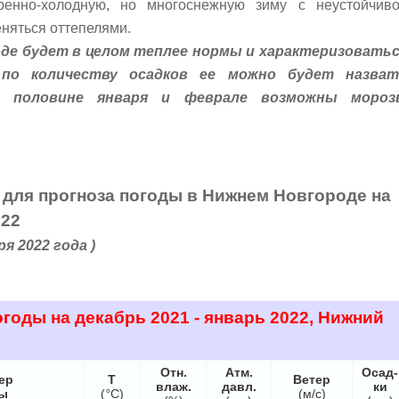
ренно-холодную, но многоснежную зиму с неустойчив
еняться оттепелями.
оде будет в целом теплее нормы и характеризовать
 по количеству осадков ее можно будет назват
й половине января и феврале возможны мороз
1 для прогноза погоды в Нижнем Новгороде на
022
ря 2022 года )
годы на декабрь 2021 - январь 2022, Нижний
Отн.
Атм.
Осад-
ер
Т
Ветер
влаж.
давл.
ки
ды
(
°
C)
(м/с)