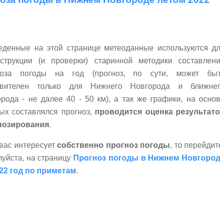
еденные на этой странице метеоданные используются д
нструкции (и проверки) старинной методики составлен
ноза погоды на год (прогноз, по сути, может бы
твителен только для Нижнего Новгорода и ближне
рода - не далее 40 - 50 км), а так же графики, на осно
ых составлялся прогноз,
проводится оценка результат
нозирования
.
вас интересует
собственно прогноз погоды
, то перейдит
уйста, на страницу
Прогноз погоды в Нижнем Новгоро
022 год по приметам
.