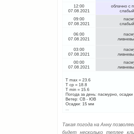
12:00
облачно с 
07.08.2021
слабый
09:00
пасм
07.08.2021
слабый
06:00
пасм
07.08.2021
ливневы
03:00
пасм
07.08.2021
ливневы
00:00
пасм
07.08.2021
ливневы
T max = 23.6
T cp = 18.8
T min = 15.6
Погода за день: пасмурно, осадки
Ветер: СВ - ЮВ
Осадки: 15 мм
...
Такая погода на Анну позволя
будет несколько теплее кл