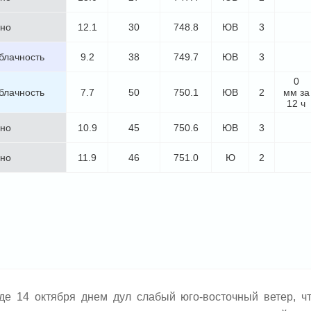
но
12.1
30
748.8
ЮВ
3
блачность
9.2
38
749.7
ЮВ
3
0
блачность
7.7
50
750.1
ЮВ
2
мм за
12 ч
но
10.9
45
750.6
ЮВ
3
но
11.9
46
751.0
Ю
2
 14 октября днем дул слабый юго-восточный ветер, ч