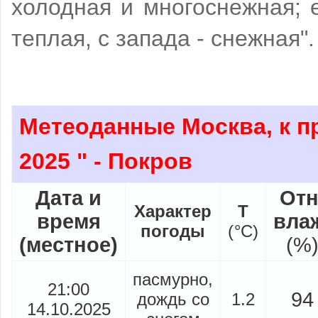
холодная и многоснежная; 
теплая, с запада - снежная"
Метеоданные Москва, к пр
2025 "
- Покров
Дата и
Отн
Характер
Т
время
вла
погоды
(
°
C)
(местное)
(%
пасмурно,
21:00
94
дождь со
1.2
14.10.2025