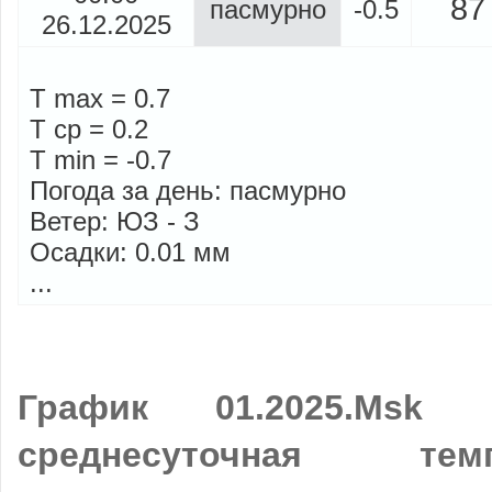
87
пасмурно
-0.5
26.12.2025
T max = 0.7
T cp = 0.2
T min = -0.7
Погода за день: пасмурно
Ветер: ЮЗ - З
Осадки: 0.01 мм
...
График 01.2025.Msk П
среднесуточная те