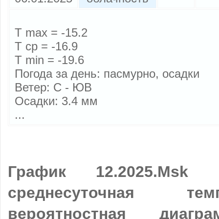
T max = -15.2
T cp = -16.9
T min = -19.6
Погода за день: пасмурно, осадки
Ветер: С - ЮВ
Осадки: 3.4 мм
...
График 12.2025.Msk
Пр
среднесуточная те
вероятностная диагр