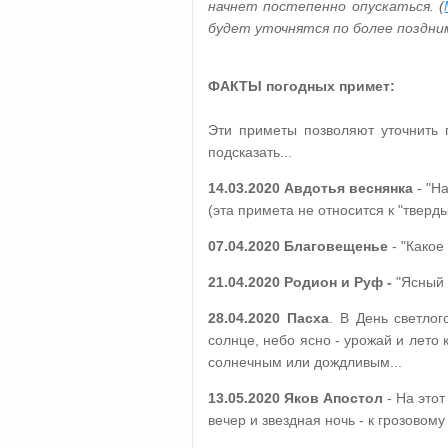
начнет постепенно опускаться. (
будет уточнятся по более поздн
ФАКТЫ погодных примет:
Эти приметы позволяют уточнить 
подсказать...
14.03.2020
Авдотья веснянка
- "На
(эта примета не относится к "тверд
07.04.2020
Благовещенье
- "Какое
21.04.2020 Родион и Руф -
"Ясный 
28.04.2020 Пасха
. В День светлог
солнце, небо ясно - урожай и лето 
солнечным или дождливым...
13.05.2020
Яков Апостол
- На это
вечер и звездная ночь - к грозовому