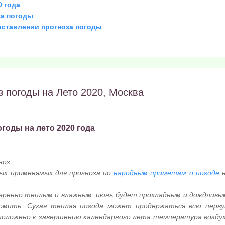
0 года
за погоды
оставлении прогноза погоды
з погоды на Лето 2020, Москва
годы на лето 2020 года
оз.
ых применямых для прогноза по
народным приметам о погоде
н
меренно теплым и влажным: июнь будет прохладным и дождливы
омить. Сухая теплая погода может продержаться всю перв
и положено к завершению календарного лета температура возду