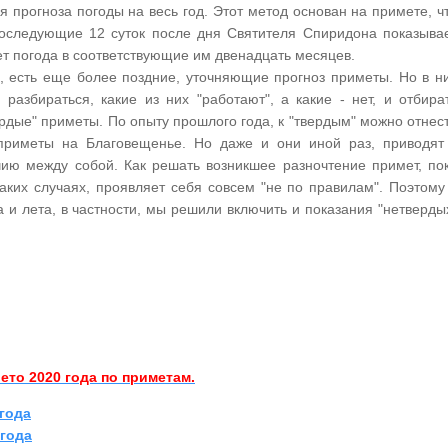
я прогноза погоды на весь год. Этот метод основан на примете, ч
последующие 12 суток после дня Святителя Спиридона показыва
ет погода в соответствующие им двенадцать месяцев.
, есть еще более поздние, уточняющие прогноз приметы. Но в н
разбираться, какие из них "работают", а какие - нет, и отбира
ердые" приметы. По опыту прошлого года, к "твердым" можно отнес
приметы на Благовещенье. Но даже и они иной раз, приводят
чию между собой. Как решать возникшее разночтение примет, по
таких случаях, проявляет себя совсем "не по правилам". Поэтому
 и лета, в частности, мы решили включить и показания "нетверды
ето 2020 года по приметам.
года
 года