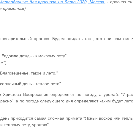
Метеоданные для прогноза на Лето 2020, Москва.
- прогноз е
им приметам)
преварительный прогноз. Будем ожидать того, что они нам смог
 Евдокию дождь - к мокрому лету".
ым")
 Благовещенье, такое и лето."
солнечный день - теплое лето".
о Христова Воскресения определяют не погоду, а урожай: "Игра
красно", а по погоде следующего дня определяют каким будет лето
т день приходится самая сложная примета "Ясный восход или тепл
 и теплому лету, урожаю"