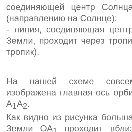
соединяющей центр Солнц
(направлению на Солнце);
- линия, соединяющая цент
Земли, проходит через троп
тропик).
На нашей схеме совсе
изображена главная ось орб
А
А
.
1
2
Как видно из рисунка больш
Земли OА
проходит вблиз
1