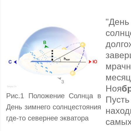
"Де
солн
долго
заве
мра
меся
Ноя
б
Рис.1 Положение Солнца в
Пус
День зимнего солнцестояния
наход
где-то севернее экватора
самы