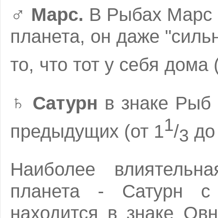
♂
Марс.
В Рыбах Марс 
планета, он даже "силь
то, что тот у себя дома 
♄
Сатурн
в знаке Рыб 
1
предыдущих (от 1
/
до 
3
Наиболее влиятельна
планета - Сатурн с
находится в знаке Ов