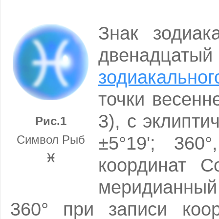
Знак зодиа
двенадцаты
зодиакально
точки весенне
3), с эклипти
Рис.1
±5°19'; 360
Символ Рыб
♓
координат С
меридианный 
360° при записи коо