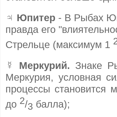
♃
Юпитер
- В Рыбах Юп
правда его "влиятельно
Стрельце (максимум
1
☿
Меркурий.
Знаке Ры
Меркурия, условная с
процессы становится 
2
до
/
балла);
3