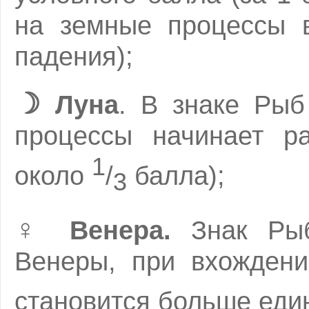
на земные процессы в
падения);
☽
Луна
. В знаке Ры
процессы начинает ра
1
около
/
балла)
;
3
♀
Венера.
Знак Рыб
Венеры, при вхождени
становится больше един