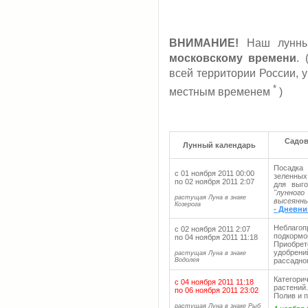
ВНИМАНИЕ!
Наш лунный
московскому времени
.
всей территории России, 
*
местным временем
)
Садов
Лунный календарь
Посадка 
с 01 ноября 2011 00:00
зеленных
по 02 ноября 2011 2:07
для выго
"лунног
растущая Луна в знаке
высеянны
Козерога
- Дневни
Неблаго
с 02 ноября 2011 2:07
подкорм
по 04 ноября 2011 11:18
Приобрет
удобрен
растущая Луна в знаке
Водолея
рассадно
Категор
с 04 ноября 2011 11:18
растений
по 06 ноября 2011 23:02
Полив и 
растущая Луна в знаке Рыб