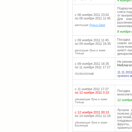
4 ноября 
Подокучи
снега по
с 06 ноября 2011 23:02
от выпре
по 09 ноября 2011 11:45
Для ком
рыхлени
растущая
Луна в Овне
капилляры
8 ноября 
Посадка 
с 09 ноября 2011 11:45
семян зе
по 09 ноября 2011 16:35
получени
шнитт-л
растущая Луна в знаке
Тельца
декорати
Не реком
с 09 ноября 2011 16:35
Неблаго
по 11 ноября 2011 17:27
11.11.20
ПОЛНОЛУНИЕ
лунного 
с 11 ноября 2011 17:27
Посадка
по 12 ноября 2011 0:10
многолет
убывающая Луна в знаке
12 ноября
Тельца
Лучшее 
с 12 ноября 2011 00:10
полезно 
по 14 ноября 2011 11:18
растений
плодовых
убывающая Луна в знаке
фрукты,
Близнецов
храниться