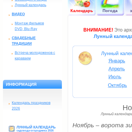
Лунный календарь
Календарь
Погода
ВИДЕО
Монтаж фильмов
DVD, Blu-Ray
ВНИМАНИЕ!
Это архи
Лунный календа
СВАДЕБНЫЕ
ТРАДИЦИИ
Встреча молодоженов с
Лунный кален
караваем
Январь
Апрель
Июль
ИНФОРМАЦИЯ
Октябрь
Календарь праздников
Но
2026
Лунный календарь
Ноябрь – ворота з
ЛУННЫЙ КАЛЕНДАРЬ
садовода-огородника 2026