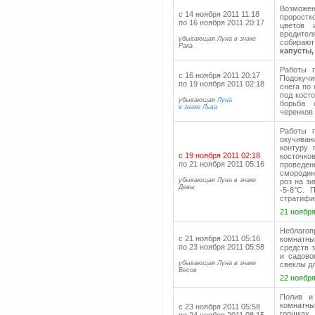
Возможе
с 14 ноября 2011 11:18
проростк
по 16 ноября 2011 20:17
цветов 
вредите
убывающая Луна в знаке
собирают
Рака
капусты,
Работы п
с 16 ноября 2011 20:17
Подокучи
по 19 ноября 2011 02:18
снега по
под кост
убывающая
Луна
борьба 
в знаке Льва
черенков
Работы п
окучиван
контуру 
с 19 ноября 2011 02:18
косточко
по 21 ноября 2011 05:16
провед
смородин
убывающая Луна в знаке
роз на з
Девы
-5-8°С. 
стратифи
21 ноября
Неблаго
с 21 ноября 2011 05:16
комнатны
по 23 ноября 2011 05:58
средств 
и садово
убывающая Луна в знаке
свеклы дл
Весов
22 ноября
Полив и
комнатны
с 23 ноября 2011 05:58
горшках