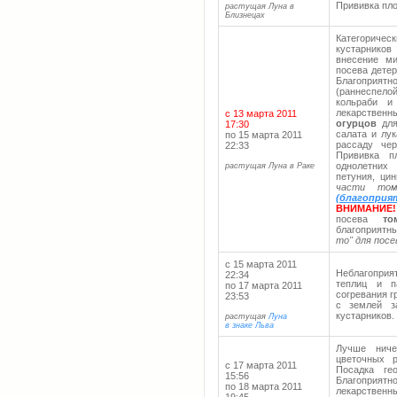
Прививка пло
растущая Луна в
Близнецах
Категориче
кустарников
внесение ми
посева дете
Благоприятн
(раннеспелой
кольраби и
лекарственн
с 13 марта 2011
огурцов
для
17:30
салата и лу
по 15 марта 2011
рассаду чер
22:33
Прививка п
однолетних 
растущая Луна в Раке
петуния, ци
части то
(благоприя
ВНИМАНИЕ!
посева
то
благоприятны
то" для пос
с 15 марта 2011
Неблагоприя
22:34
теплиц и п
по 17 марта 2011
согревания г
23:53
с землей з
кустарников.
растущая
Луна
в знаке Льва
Лучше ниче
цветочных р
с 17 марта 2011
Посадка ге
15:56
Благоприят
по 18 марта 2011
лекарственны