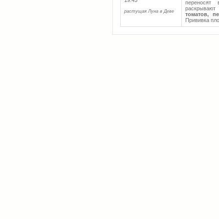
19:45
переносят 
раскрывают
растущая Луна в Деве
томатов, п
Прививка пл