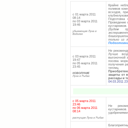
Крайне небл
поливов ком
всходов, пр
с 01 марта 2011
клубнелуков
08:14
Подготовка
по 03 марта 2011
Проведение 
19:46
кустарников.
(Будем п
убывающая Луна в
эксперимен
Водолее
благоприятн
только из л
Подготовка
Не рекоменду
Лучше воз
с 03 марта 2011
выгоночной 
19:47
посева морк
по 05 марта 2011
получения ра
23:45
теплиц.
Приобретен
НОВОЛУНИЕ
защиты от 
Луна в Рыбах
рассады и т
04.03.2011 2
с 05 марта 2011
23:46
Не рекоме
по 06 марта 2011
кустарнико
08:14
удобрениями,
растущая Луна в Рыбах
Благоприят