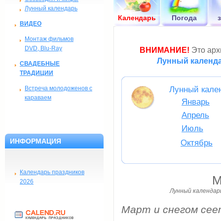
Лунный календарь
Календарь
Погода
ВИДЕО
Монтаж фильмов
DVD, Blu-Ray
ВНИМАНИЕ!
Это архи
Лунный календа
СВАДЕБНЫЕ
ТРАДИЦИИ
Встреча молодоженов с
Лунный кален
караваем
Январь
Апрель
Июль
ИНФОРМАЦИЯ
Октябрь
Календарь праздников
М
2026
Лунный календарь
Март и снегом сее