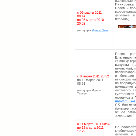
партенокар
Пикировка 
Посев и пос
(кресс-сала
с 06 марта 2011
деревьев и
08:14
рассады).
по 08 марта 2010
20:52
растущая
Луна в Овне
Полив рас
Благоприят
семян детер
капусты
(ра
пекинской), 
партенокарпи
в большие 
с 8 марта 2011 20:52
высокорослы
по 11 марта 2011
на проращив
08:31
помещение д
листового с
растущая Луна в
Тельце
кустарников
томатов в М
томаты на 
P.S. Все-та
большей час
не до этог
зачесались" 
с 11 марта 2011 08:32
Не поливайт
по 13 марта 2011
клубнелуков
17:29
деления и 