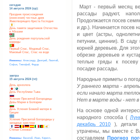
сегодня
Март - первый месяц ве
14 августа 2024 (ср):
рассады радуют, напо
Праздник происхождения
(изнесения) честных древ
Продолжается посев семян
Животворящего Креста Господня
и др.). Начинается посев 
День памяти защитников Отечества
в Абхазии
и цвет (астры, однолетн
День рождения португальской
петунии, циннии). В саду
корриды
корней деревьев. Для этог
Первый Спас, Медовый Спас,
Маковый Спас, Спас на воде
обрезке деревьев и куста
,
,
,
Именины:
Александр
Дмитрий
Леонтий
теплые гряды к посеву
,
,
Софья
Тимофей
Федор
посадке рассады.
завтра
Народные приметы о пого
15 августа 2024 (чт):
День археолога
У раннего марта - апрел
День Республики Тыва
если начало марта тепло
Успение Пресвятой Богородицы
Нет в марте воды - нет в
Девы Марии в Болгарии
День Успения Божией матери в
На основе одной интерес
Греции
народного способа (
Лун
Успение Пресвятой Богородицы у
западных христиан
декабрь 2010
), детали 
Степан Сеновал
утрачены, мы вместе с В
составляем
Прогноз по
,
,
,
Именины:
Василий
Иван
Кирилл