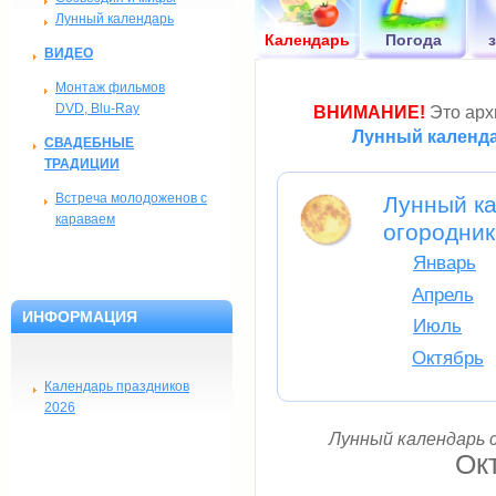
Лунный календарь
Календарь
Погода
ВИДЕО
Монтаж фильмов
DVD, Blu-Ray
ВНИМАНИЕ!
Это архи
Лунный календа
СВАДЕБНЫЕ
ТРАДИЦИИ
Встреча молодоженов с
Лунный ка
караваем
огородник
Январь
Апрель
ИНФОРМАЦИЯ
Июль
Октябрь
Календарь праздников
2026
Лунный календарь с
Ок