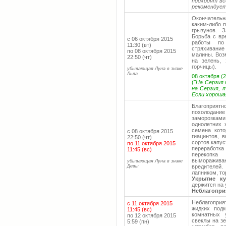
подходят вс
рекомендует
Окончательн
каким-либо 
грызунов. 
Борьба с вр
с 06 октября 2015
работы по
11:30 (вт)
стряхивани
по 08 октября 2015
малины. Воз
22:50 (чт)
на зелень, 
горчицы).
убывающая Луна в знаке
Льва
08 октября (
(
"На Сергия
на Сергия, 
Если хороша
Благоприятн
похолодан
заморозкам
однолетних 
семена кото
с 08 октября 2015
гиацинтов, 
22:50 (чт)
сортов капус
по 11 октября 2015
переработк
11:45 (вс)
перекопка
выморажи
убывающая Луна в знаке
Девы
вредителей
лапником, т
Укрытие ку
держится на 
Неблагопри
Неблагопри
с 11 октября 2015
жидких под
11:45 (вс)
комнатных 
по 12 октября 2015
свеклы на зе
5:59 (пн)