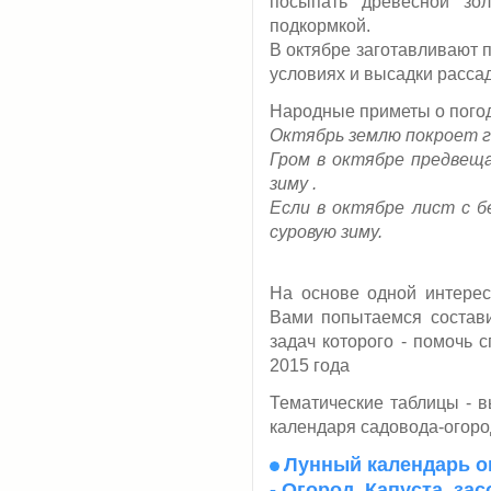
посыпать древесной зо
подкормкой.
В октябре заготавливают 
условиях и высадки расса
Народные приметы о погод
Октябрь землю покроет г
Гром в октябре предвещ
зиму .
Если в октябре лист с б
суровую зиму.
На основе одной интере
Вами попытаемся состав
задач которого - помочь 
2015 года
Тематические таблицы - в
календаря садовода-огоро
Лунный календарь ог
- Огород. Капуста, за