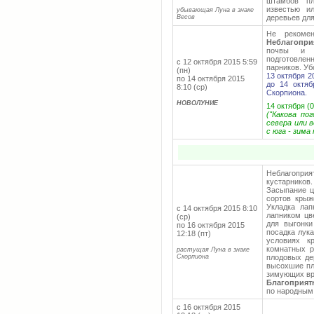
штамбов пл
известью и
убывающая Луна в знаке
Весов
деревьев дл
Не рекомен
Неблагопри
почвы и ф
подготовлен
с 12 октября 2015 5:59
парников. Уб
(пн)
13 октября 2
по 14 октября 2015
до 14 октяб
8:10 (ср)
Скорпиона.
НОВОЛУНИЕ
14 октября (0
("Какова по
севера или 
с юга - зима
Неблагопри
кустарников
Засыпание ц
сортов крыж
Укладка лап
с 14 октября 2015 8:10
лапником цв
(ср)
для выгонки
по 16 октября 2015
посадка лук
12:18 (пт)
условиях к
комнатных р
растущая Луна в знаке
Скорпиона
плодовых де
высохшие пло
зимующих вр
Благоприят
по народным
с 16 октября 2015