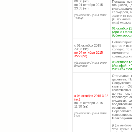
00:00 (чт)
Посадка лук
по 01 октября 2015
гиацинтов, 
23:03 (чт)
влагозаряд
сельдерея, 
убывающая Луна в знаке
зелени (в се
Тельца
(В привязке
вход только
01 октября (1
(Арина Осенн
будет мороз
Неблагопри
с 01 октября 2015
цветов и выг
23:03 (чт)
холодно, то
по 04 октября 2015
жимолости,
3:22 (вс)
хранящихся в
03 октября (2
убывающая Луна в знаке
(Астафий. -
Близнецов
южный к тепл
Стягивание
деревьев. П
Сооружение 
культур. О
косточковых
до тех пор,
с 04 октября 2015 3:22
перенесут о
(вс)
плодовых д
по 06 октября 2015
вредителями
11:30 (вт)
овощных к
Переработ
убывающая Луна в знаке
консервирова
Рака
Благоприят
(При выборе
что кроме 