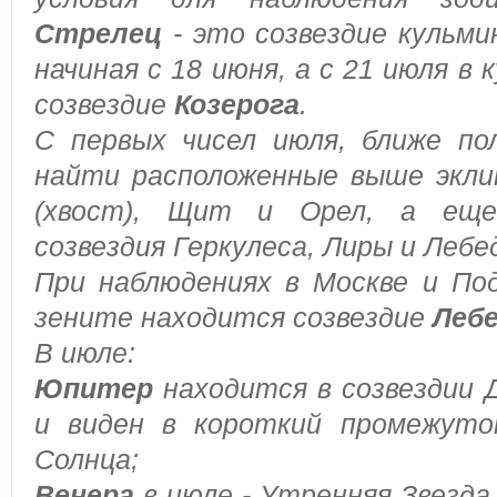
Стрелец
- это созвездие кульми
начиная с 18 июня, а с 21 июля в
созвездие
Козерога
.
С первых чисел июля, ближе по
найти расположенные выше экли
(хвост),
Щит и Орел, а еще
созвездия Геркулеса, Лиры и Лебе
При наблюдениях в Москве и Под
зените находится созвездие
Леб
В июле:
Юпитер
находится в созвездии 
и виден в короткий промежуток
Солнца;
Венера
в июле - Утренняя Звезда 