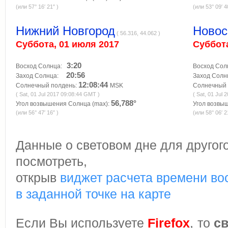
(или 57° 16′ 21″ )
(или 53° 09′ 4
Нижний Новгород
Новос
( 56.316, 44.062 )
Суббота, 01 июля 2017
Суббота
3:20
Восход Солнца:
Восход Со
20:56
Заход Солнца:
Заход Сол
12:08:44
Солнечный полдень:
MSK
Солнечный 
( Sat, 01 Jul 2017 09:08:44 GMT )
( Sat, 01 Jul
56,788°
Угол возвышения Солнца (max):
Угол возвы
(или 56° 47′ 16″ )
(или 58° 06′ 2
Данные о световом дне для другог
посмотреть,
открыв
виджет расчета времени во
в заданной точке на карте
Если Вы используете
Firefox
, то
с