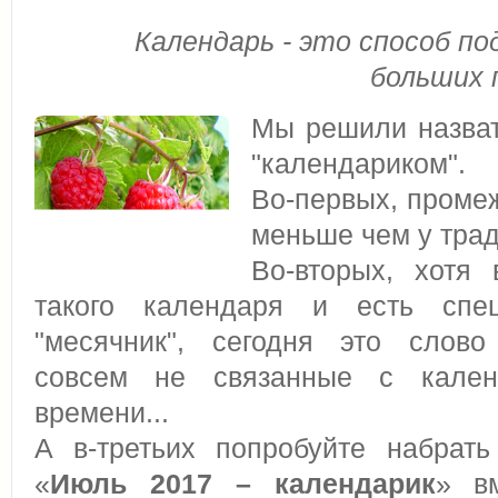
Календарь - это способ п
больших 
Мы решили назват
"календариком".
Во-первых, промеж
меньше чем у тра
Во-вторых, хотя
такого календаря и есть спе
"месячник", сегодня это слово
совсем не связанные с кален
времени...
А в-третьих попробуйте набрат
«
Июль 2017 – календарик
» в