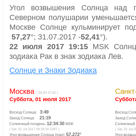
Угол возвышения Солнца над 
Северном полушарии уменьшается 
Москве Солнце кульминирует под
57,27
°; 31.07.2017 -
52,41
°).
22 июля 2017 19:15
MSK Солнце
зодиака Рак в знак зодиака Лев.
Солнце и Знаки Зодиака
Москва
Санкт
( 55.83 37.62 )
Суббота, 01 июля 2017
Суббота
3:49
Восход Солнца:
Восход Со
21:19
Заход Солнца:
Заход Сол
12:34:30
Солнечный полдень:
MSK
Солнечный 
( Sat, 01 Jul 2017 09:34:30 GMT )
( Sat, 01 Jul
57,272°
Угол возвышения Солнца (max):
Угол возвы