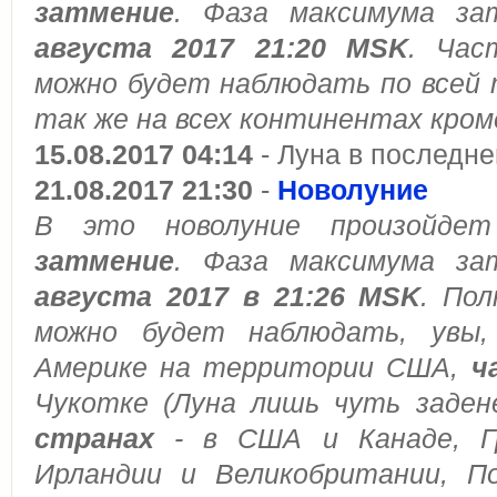
затмение
. Фаза максимума з
августа 2017 21:20 MSK
. Час
можно будет наблюдать по всей 
так же на всех континентах кром
15.08.2017 04:14
- Луна в последне
21.08.2017 21:30
-
Новолуние
В это новолуние произойд
затмение
. Фаза максимума з
августа 2017 в 21:26 MSK
. По
можно будет наблюдать, увы,
Америке на территории США,
ч
Чукотке (Луна лишь чуть заден
странах
- в США и Канаде, Гр
Ирландии и Великобритании, По