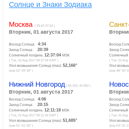
Солнце и Знаки Зодиака
Москва
Санкт
( 55.83 37.62 )
Вторник, 01 августа 2017
Вторник
4:34
Восход Солнца:
Восход Со
20:39
Заход Солнца:
Заход Сол
12:37:04
Солнечный полдень:
MSK
Солнечный 
( Tue, 01 Aug 2017 09:37:04 GMT )
( Tue, 01 Aug
52,166°
Угол возвышения Солнца (max):
Угол возвы
(или 52° 09′ 58″ )
(или 48° 03′ 0
Нижний Новгород
Новос
( 56.316, 44.062 )
Вторник, 01 августа 2017
Вторник
4:06
Восход Солнца:
Восход Со
20:15
Заход Солнца:
Заход Сол
12:11:18
Солнечный полдень:
MSK
Солнечный 
( Tue, 01 Aug 2017 09:11:18 GMT )
( Tue, 01 Aug
51,685°
Угол возвышения Солнца (max):
Угол возвы
(или 51° 41′ 05″ )
(или 53° 01′ 2