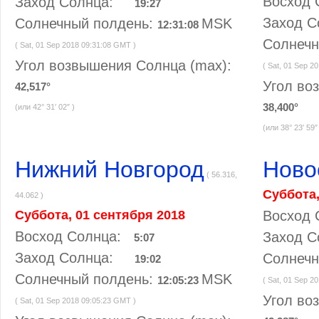
Восход
Заход Солнца:
19:27
Заход 
Солнечный полдень:
MSK
12:31:08
Солнечн
( Sat, 01 Sep 2018 09:31:08 GMT )
Угол возвышения Солнца (max):
( Sat, 01 Sep 2
Угол во
42,517°
38,400°
(или 42° 31′ 02″ )
(или 38° 23′ 59″
Нижний Новгород
Ново
( 56.316,
Суббота,
44.062 )
Суббота, 01 сентября 2018
Восход
Восход Солнца:
Заход 
5:07
Заход Солнца:
Солнечн
19:02
Солнечный полдень:
MSK
12:05:23
( Sat, 01 Sep 2
Угол во
( Sat, 01 Sep 2018 09:05:23 GMT )