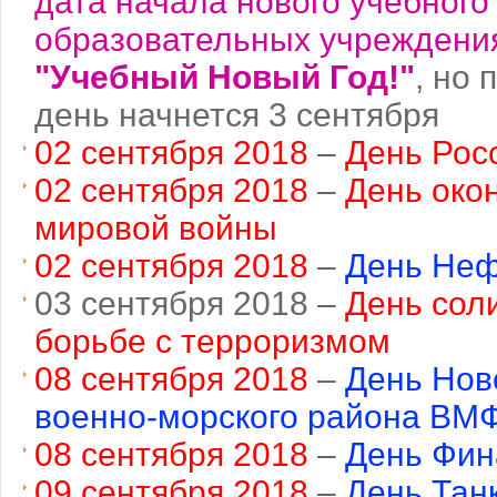
дата начала нового учебного 
образовательных учреждения
"Учебный Новый Год!"
, но
день начнется 3 сентября
02 сентября 2018
–
День Рос
02 сентября 2018
–
День око
мировой войны
02 сентября 2018
–
День Неф
03 сентября 2018 –
День сол
борьбе с терроризмом
08 сентября 2018
–
День Нов
военно-морского района ВМ
08 сентября 2018
–
День Фин
09 сентября 2018
–
День Тан