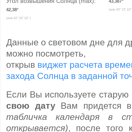
Угол возвышения Солнца (max):
43,387°
42,38°
(или 43° 23′ 15″
(или 42° 02′ 15″ )
Данные о световом дне для д
можно посмотреть,
открыв
виджет расчета време
захода Солнца в заданной точ
Если Вы используете старую
свою дату
Вам придется в
табличка календаря в ст
открывается)
, после того 