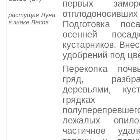
первых замор
отплодоносивши
растущая Луна
в знаке Весов
Подготовка по
осенней поса
кустарников. Вне
удобрений под цв
Перекопка почв
гряд, разбр
деревьями, ку
грядках 
полуперепрев
лежалых опил
частичное уда