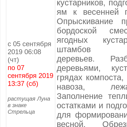
кустарников, под
ям к весенней п
Опрыскивание п
бордоской см
ягодных куста
с 05 сентября
штамбов
2019 06:08
деревьев. Раз
(чт)
деревьями, ку
по 07
сентября 2019
грядах компоста,
13:37 (сб)
навоза, леж
Заполнение тепл
растущая Луна
остатками и подго
в знаке
Стрельца
для формировани
весной. Обрез