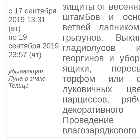
защиты от весенн
с 17 сентября
штамбов и осно
2019 13:31
ветвей лапнико
(вт)
грызунов. Выка
по 19
сентября 2019
гладиолусов 
23:57 (чт)
георгинов и убо
ящики, перес
убывающая
торфом или о
Луна в знаке
Тельца
луковичных цве
нарциссов, рябч
декоративно
Проведение
влагозарядкового 