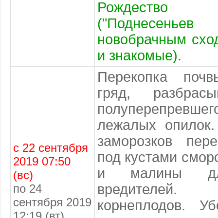
Рождество
("Поднесень
новобрачным схо
и знакомые).
Перекопка почв
гряд, разбрасы
полуперепрев
лежалых опилок.
заморозков пер
с 22 сентября
под кустами смор
2019 07:50
и малины дл
(вс)
вредителей.
по 24
сентября 2019
корнеплодов. У
12:19 (вт)