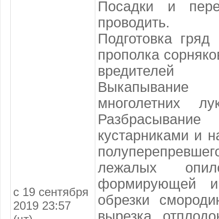
Посадки и пер
проводить.
Подготовка гряд
прополка сорняко
вредителей
Выкапывание
многолетних лу
Разбрасывание
кустарниками и н
полуперепрев
лежалых опил
формирующей и
с 19 сентября
обрезки смороди
2019 23:57
вырезка отплодо