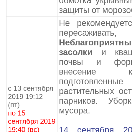
обмотка укрывны
защиты от морозо
Не рекомендуетс
пересаживат
Неблагоприя
засолки
и кваше
почвы и форм
внесение 
подготовленн
с 13 сентября
растительных ост
2019 19:12
парников. Убор
(пт)
мусора.
по 15
сентября 2019
14 сентября 2
19:40 (вс)