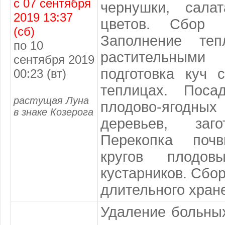
с 07 сентября
чернушки, сала
2019 13:37
цветов. Сбор 
(сб)
Заполнение те
по 10
растительным
сентября 2019
подготовка куч 
00:23 (вт)
теплицах. Поса
растущая Луна
плодово-ягодны
в знаке Козерога
деревьев, заго
Перекопка почв
кругов плодо
кустарников. Сбор
длительного хран
Удаление больных