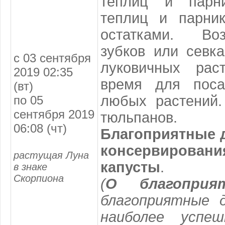
теплиц и парни
теплиц и парник
остатками. Во
зубков или севка
с 03 сентября
луковичных рас
2019 02:35
время для поса
(вт)
любых растений.
по 05
сентября 2019
тюльпанов.
06:08 (чт)
Благоприятные д
консервирова
растущая Луна
капусты
.
в знаке
Скорпиона
(
О благоприя
благоприятные 
наиболее успе