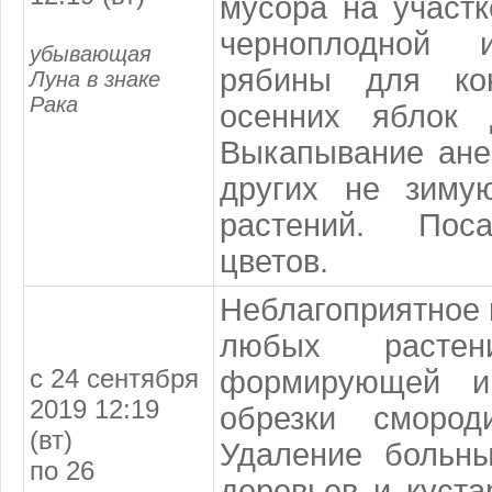
мусора на участк
черноплодной 
убывающая
рябины для кон
Луна в знаке
Рака
осенних яблок 
Выкапывание ане
других не зиму
растений. Пос
цветов.
Неблагоприятное 
любых растен
с 24 сентября
формирующей и
2019 12:19
обрезки смород
(вт)
Удаление больн
по 26
деревьев и куста