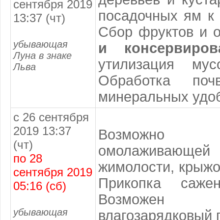
сентября 2019
посадочных ям к 
13:37 (чт)
Сбор фруктов и
убывающая
и консервиров
Луна в знаке
утилизация мус
Льва
Обработка по
минеральных удо
с 26 сентября
2019 13:37
Возможно 
(чт)
омолаживаю
по 28
жимолости, крыжо
сентября 2019
Прикопка саже
05:16 (сб)
Возможен
убывающая
влагозарядковый 