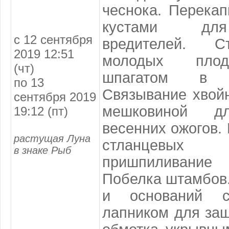
чеснока. Перека
кустами для
с 12 сентября
вредителей. С
2019 12:51
молодых плод
(чт)
шпагатом в 
по 13
Связывание хвойн
сентября 2019
мешковиной 
19:12 (пт)
весенних ожогов.
растущая Луна
стланцевых
в знаке Рыб
пришпиливани
Побелка штамбов
и оснований с
лапником для защ