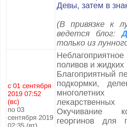
Девы, затем в зна
(В привязке к л
ведется блог:
Д
только из лунног
Неблагоприят
поливов и жидких
Благоприятный пе
подкормки, дел
с 01 сентября
многолетн
2019 07:52
лекарственн
(вс)
по 03
Окучивание к
сентября 2019
георгинов для 
02:35 (вт)