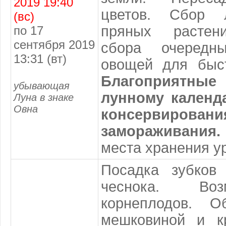
2019 19:40
цветов. Сбор 
(вс)
пряных растен
по 17
сентября 2019
сбора очередн
13:31 (вт)
овощей для быст
Благоприят
убывающая
лунному календ
Луна в знаке
Овна
консервиров
замораживания.
места хранения у
Посадка зубков
чеснока. Во
корнеплодов. О
мешковиной и к