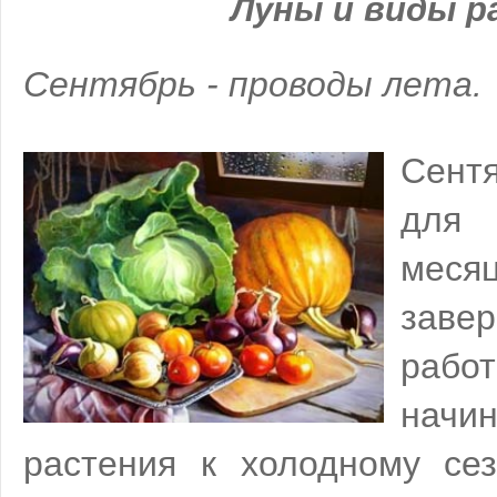
Луны и виды 
Сентябрь - проводы лета.
Сентя
для 
меся
завер
рабо
начи
растения к холодному сез