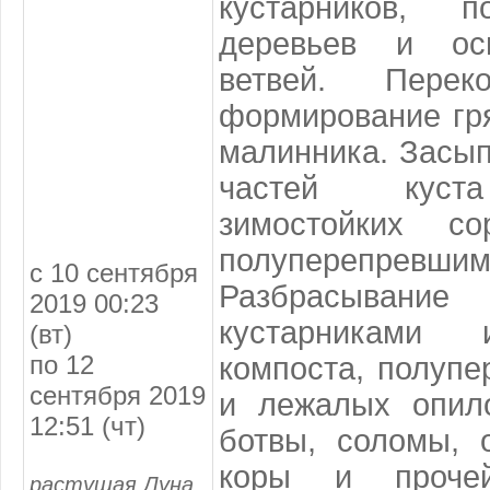
кустарников, 
деревьев и ос
ветвей. Пере
формирование гр
малинника. Засы
частей куста
зимостойких со
полуперепре
с 10 сентября
Разбрасывание
2019 00:23
кустарниками
(вт)
по 12
компоста, полупе
сентября 2019
и лежалых опило
12:51 (чт)
ботвы, соломы, 
коры и проче
растущая Луна