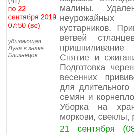
(чт)
малины. Удал
по 22
сентября 2019
неурожайны
07:50 (вс)
кустарников. Пр
ветвей стланц
убывающая
пришпиливани
Луна в знаке
Близнецов
Снятие и сжиган
Подготовка чере
весенних приви
для длительного 
семян и корнепло
Уборка на хран
моркови, свеклы, 
21 сентября (08