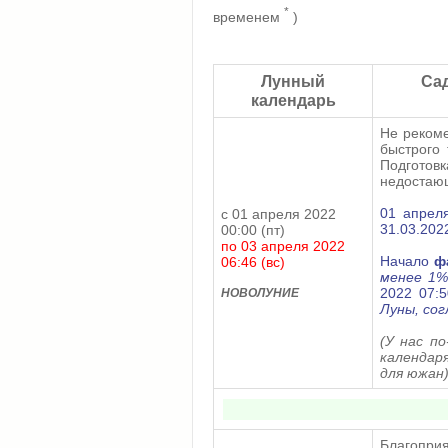
*
временем
)
Лунный
Сад
календарь
Не рекоме
быстрого 
Подготов
недостаю
01 апрел
с 01 апреля 2022
31.03.202
00:00 (пт)
по 03 апреля 2022
Начало
фа
06:46 (вс)
менее 1%
2022 07:
НОВОЛУНИЕ
Луны, со
(У нас п
календаря
для южан
Благопр