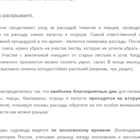
ы раскрывает.
еле продолжают уход за рассадой томатов и перцев, проводя
ы на рассаду семян капусты и огурцов. Самой ответственной 
мкой процедурой в это время - является пикировка рассады. Посл
 снега, нужно убрать на участке листву, которую не успели убрать 
 Участки с земляникой очищают от старых листьев и усов. Когд
немного прогреется можно посеять укроп, салат. В конце месяц
высевать семена холодостойких растений (морковь, лук, редис).
аспределились так, что
наиболее благоприятные дни
для посев
ты, перцы, баклажаны, огурцы и капуста
приходятся на втору
реля)
, планируя посевы рассады обратите на это особое внимание
вести как можно раньше.
арь садовода ведется
по московскому времени
. (Календаре
ритории России, учитывая разницу между московским и местны