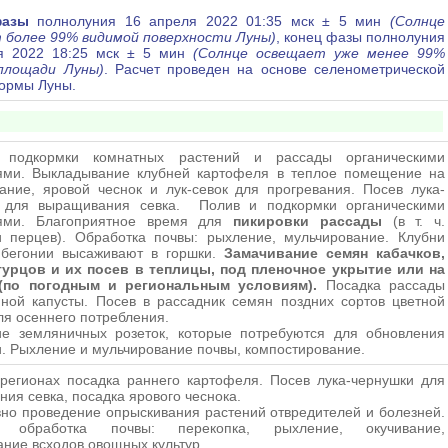
азы
полнолуния 16 апреля 2022 01:35 мск ± 5 мин
(Солнце
 более 99% видимой поверхности Луны)
, конец фазы полнолуния
я 2022 18:25 мск ± 5 мин
(Солнце освещает уже менее 99%
площади Луны)
. Расчет проведен на основе селенометрической
ормы Луны.
 подкормки комнатных растений и рассады органическими
ями. Выкладывание клубней картофеля в теплое помещение на
ние, яровой чеснок и лук-севок для прогревания. Посев лука-
 для выращивания севка. Полив и подкормки органическими
ями. Благоприятное время для
пикировки рассады
(в т. ч.
и перцев). Обработка почвы: рыхление, мульчирование. Клубни
 бегонии высаживают в горшки.
Замачивание семян кабачков,
гурцов и их посев в теплицы, под пленочное укрытие или на
(по погодным и региональным условиям).
Посадка рассады
ной капусты. Посев в рассадник семян поздних сортов цветной
ля осеннего потребления.
ие земляничных розеток, которые потребуются для обновления
. Рыхление и мульчирование почвы, компостирование.
регионах посадка раннего картофеля. Посев лука-чернушки для
ия севка, посадка ярового чеснока.
о проведение опрыскивания растений отвредителей и болезней.
я обработка почвы: перекопка, рыхление, окучивание,
ние всходов овощных культур.