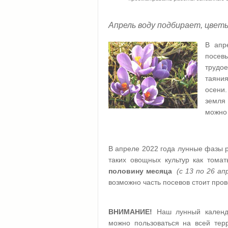
Апрель воду подбирает, цвет
В апр
посев
трудое
таяния
осени.
земля 
можно 
В апреле 2022 года лунные фазы р
таких овощных культур как тома
половину месяца
(с 13 по 26 ап
возможно часть посевов стоит про
ВНИМАНИЕ!
Наш лунный календ
можно пользоваться на всей тер