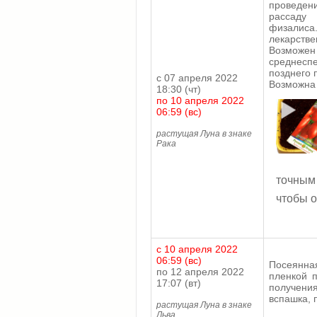
проведени
рассаду 
физалиса.
лекарстве
Возможен
среднесп
позднего 
с 07 апреля 2022
Возможн
18:30 (чт)
по 10 апреля 2022
06:59 (вс)
растущая Луна в знаке
Рака
точным
чтобы о
с 10 апреля 2022
06:59 (вс)
Посеянна
по 12 апреля 2022
пленкой 
17:07 (вт)
получени
вспашка, 
растущая Луна в знаке
Льва