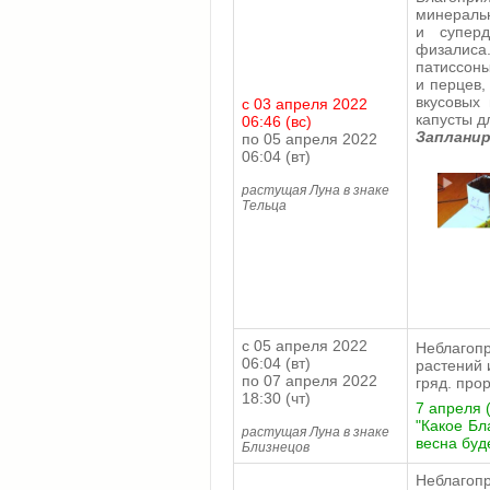
минераль
и суперд
физалиса
патиссоны
и перцев,
вкусовых 
с 03 апреля 2022
капусты д
06:46 (вс)
Заплани
по 05 апреля 2022
06:04 (вт)
растущая Луна в знаке
Тельца
с 05 апреля 2022
Неблагоп
06:04 (вт)
растений 
по 07 апреля 2022
гряд. про
18:30 (чт)
7 апреля 
"Какое Бл
растущая Луна в знаке
весна буд
Близнецов
Неблагоп