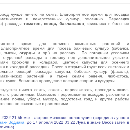
риод лучше ничего не сеять. Благоприятное время для посадки
оматических и лекарственных культур, зеленных. Пересадка
ка) рассады
томатов, перца, баклажанов
, физалиса в большие
приятное время для поливов комнатных растений и
 Благоприятное время для посева бахчевых культур (кабачки,
ы, тыквы,
огурцы
и пр.) на рассаду. По погодным условиям
а огуречной рассады в теплицу под дополнительное укрытие.
мян брокколи и кольраби, цветной капусты для осеннего
ия в холодный рассадник. Посев в открытый грунт всех листовых и
бельных овощей, рассады капусты, бобовых культур (фасоль),
оматических растений, а также семян ревеня, любистока,
их луков. Возможно проведение посадки спаржи и кукурузы.
ндуется ничего сеять, сажать, пересаживать, проводить какие-
оты с растениями. Возможно прореживание всходов, рыхление и
вание почвы, уборка мусора, подготовка гряд и другие работы
твенно не связанные с растениями.
 2022 21:55 мск - астрономическое полнолуние (середина лунного
наки Зодиака
: до 17 апреля 2022 03:22 Луна в знаке Весов затем в
рпиона)
.