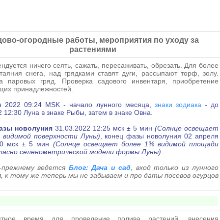
ово-огородные работы, мероприятия по уходу за
растениями
ндуется ничего сеять, сажать, пересаживать, обрезать. Для более
таяния снега, над грядками ставят дуги, рассыпают торф, золу.
ка паровых гряд. Проверка садового инвентаря, приобретение
щих принадлежностей.
я 2022 09:24 MSK - начало лунного месяца,
знаки зодиака
- до
2 12:30 Луна в знаке Рыбы, затем в знаке Овна.
зы новолуния
31.03.2022 12:25 мск ± 5 мин
(Солнце освещает
 видимой поверхности Луны)
, конец фазы новолуния 02 апреля
50 мск ± 5 мин
(Солнце освещает более 1% видимой площади
гласно селенометрической модели формы Луны)
.
о-прежнему ведется
Блог: Дача и сад
, вход только из лунного
, к тому же теперь мы не забываем и про даты посевов огурцов
)
иятное время для проведение полива растений, внесения