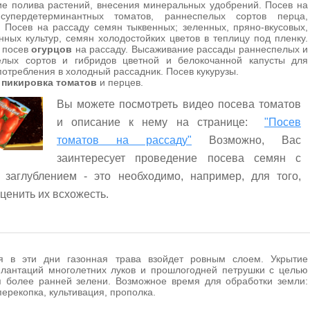
е полива растений, внесения минеральных удобрений. Посев на
супердетерминантных томатов, раннеспелых сортов перца,
 Посев на рассаду семян тыквенных; зеленных, пряно-вкусовых,
нных культур, семян холодостойких цветов в теплицу под пленку.
 посев
огурцов
на рассаду. Высаживание рассады раннеспелых и
елых сортов и гибридов цветной и белокочанной капусты для
потребления в холодный рассадник. Посев кукурузы.
а
пикировка томатов
и перцев.
Вы можете посмотреть видео посева томатов
и описание к нему на странице:
"Посев
томатов на рассаду"
Возможно, Вас
заинтересует проведение посева семян с
 заглублением - это необходимо, например, для того,
ценить их всхожесть.
я в эти дни газонная трава взойдет ровным слоем. Укрытие
плантаций многолетних луков и прошлогодней петрушки с целью
я более ранней зелени. Возможное время для обработки земли:
перекопка, культивация, прополка.