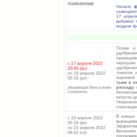
ПОЛНОЛУНИЕ
Начало
ф
освещает
17 апрел
видимой 
модели ф
Полив и
удобрени
проращива
чернушки
с 17 апреля 2022
удобрени
20:45 (вс)
томатов 
по 19 апреля 2022
корневой
05:16 (вт)
тыкв и о
рассаду 
убывающая Луна в знаке
Скорпиона
белокочан
капусты д
Укоренен
плантации
В южных 
с 19 апреля 2022
выращиван
05:16 (вт)
Эффективн
по 21 апреля 2022
Весення
06:52 (чт)
прорежива