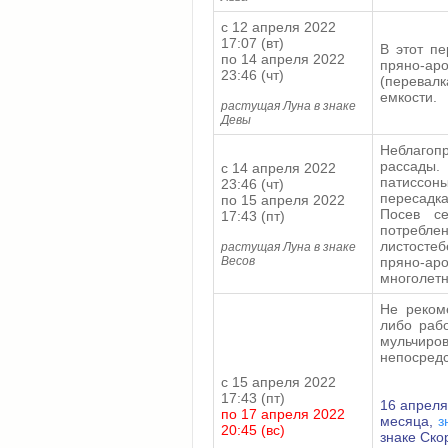
с 12 апреля 2022
17:07 (вт)
В этот пе
по 14 апреля 2022
пряно-ар
23:46 (чт)
(перевал
емкости.
растущая Луна в знаке
Девы
Неблаго
рассады.
с 14 апреля 2022
патиссон
23:46 (чт)
пересадк
по 15 апреля 2022
Посев се
17:43 (пт)
потреблен
листосте
растущая Луна в знаке
Весов
пряно-ар
многолетн
Не рекоме
либо раб
мульчиро
непосредс
с 15 апреля 2022
17:43 (пт)
16 апреля
по 17 апреля 2022
месяца,
з
20:45 (вс)
знаке Ско