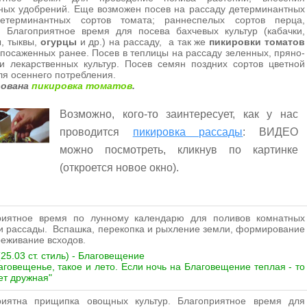
ных удобрений. Еще возможен посев на рассаду детерминантных
етерминантных сортов томата; раннеспелых сортов перца,
. Благоприятное время для посева бахчевых культур (кабачки,
, тыквы,
огурцы
и др.) на рассаду, а так же
пикировки томатов
 посаженных ранее. Посев в теплицы на рассаду зеленных, пряно-
и лекарственных культур. Посев семян поздних сортов цветной
ля осеннего потребления.
рована
пикировка томатов
.
Возможно, кого-то заинтересует, как у нас
проводится
пикировка рассады
: ВИДЕО
можно посмотреть, кликнув по картинке
(откроется новое окно).
риятное время
по лунному календарю
для поливов комнатных
и рассады. Вспашка, перекопка и рыхление земли, формирование
реживание всходов.
(25.03 ст. стиль) - Благовещение
аговещенье, такое и лето. Если ночь на Благовещение теплая - то
ет дружная"
риятна прищипка овощных культур. Благоприятное время для