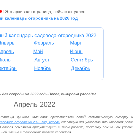
Е!
Это архивная страница, сейчас актуален:
й календарь огородника на 2026 год
ный календарь садовода-огородника 2022
Январь
Февраль
Март
Апрель
Май
Июнь
Июль
Август
Сентябрь
Октябрь
Ноябрь
Декабрь
 для огородника 2022 год - Посев, пикировка рассады.
Апрель 2022
таблица лунного календаря представляет собой тематическую выборку и
садовода-огородника 2022 год, Апрель
сделанную для удобства планирования рабо
 Садовая земляника присутствует в этом разделе, поскольку самим нам удобне
ней именно в "огородном" разделе календаря.