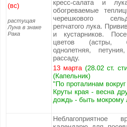
кресс-салата и лу
(вс)
обогреваемые теплиц
черешкового сельд
растущая
репчатого лука. Приви
Луна в знаке
и кустарников. Пос
Рака
цветов (астры, б
однолетняя, петуни
рассаду.
13 марта
(28.02 ст. ст
(Капельник)
"По проталинам вокруг
Круты края - весна др
дождь - быть мокрому 
Неблагоприятное
календарю
для посева