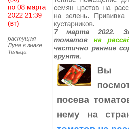
по 08 марта
семян цветов на расс
2022 21:39
на зелень. Прививка
(вт)
кустарников.
7 марта 2022. За
растущая
томатов
на расс
Луна в знаке
частично ранние с
Тельца
грунта.
Вы
посм
посева томато
нему на стр