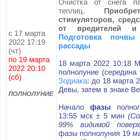
Очистка от снега п
теплиц.
Приобре
стимуляторов, сред
от вредителей и
с 17 марта
Подготовка почвы
2022 17:19
рассады
(чт)
по 19 марта
18 марта 2022 10:18 
2022 20:10
полнолуние (середина
(сб)
Зодиака
: до 18 марта 
Девы, затем в знаке Ве
ПОЛНОЛУНИЕ
Начало
фазы
полнол
13:55 мск ± 5 мин
(С
99% видимой повер
фазы полнолуния 19 ма