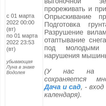
выгоночной з
прореживать и пр
с 01 марта
Опрыскивание пр
2022 00:00
Подготовка грун
(вт)
Разрушение вилам
по 01 марта
отаптывание снег
2022 23:53
под молодыми 
(вт)
нарушения мышины
убывающая
Луна в знаке
(
У нас на с
Водолея
сохраняется мн
Дача и сад
, - вхо
календаря
).