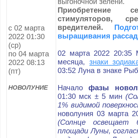
выгоночной зелени.
Приобретение се
стимуляторов, с
вредителей.
Подг
с 02 марта
выращивания расса
2022 01:30
(ср)
02 марта 2022 20:35 
по 04 марта
месяца,
знаки зодиак
2022 08:13
03:52 Луна в знаке Рыб
(пт)
Начало
фазы новол
НОВОЛУНИЕ
01:30 мск ± 5 мин
(Со
1% видимой поверхно
новолуния 03 марта 2
(Солнце освещает 
площади Луны, соглас