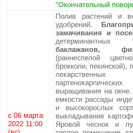
"Окончательный поворо
Полив растений и в
удобрений.
Благоп
замачивания и посе
детерминантных
баклажанов, фи
(раннеспелой цветн
брокколи, пекинской), 
лекарственных 
партенокарпичес
выращивания на окне.
емкости рассады инде
и высокорослых сор
с 06 марта
выкладывание картоф
2022 11:00
Яровой чеснок и лу
(вс)
теплое помещение дл