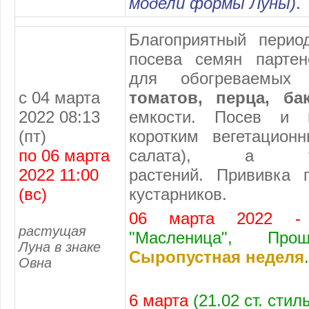
модели формы Луны)
.
Благоприятный перио
посева семян партен
для обогреваемых
с 04 марта
томатов, перца, ба
2022 08:13
емкости. Посев и 
(пт)
коротким вегетацион
по 06 марта
салата), а т
2022 11:00
растений. Прививка 
(вс)
кустарников.
06 марта 2022
растущая
"Масленица", Прощ
Луна в знаке
Сыропустная неделя
.
Овна
6 марта
(21.02 ст. сти