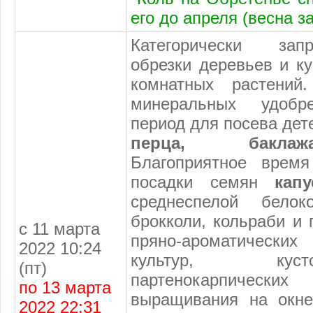
его до апреля (весна з
Категорически зап
обрезки деревьев и к
комнатных растений
минеральных удобре
период для посева де
перца, баклаж
Благоприятное врем
посадки семян
кап
среднеспелой белок
брокколи, кольраби и 
с 11 марта
пряно-ароматическ
2022 10:24
культур, кус
(пт)
партенокарпичес
по 13 марта
выращивания на окне
2022 22:31