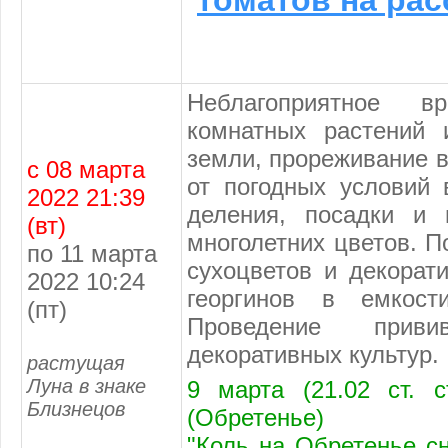
томатов на рас
Неблагоприятное 
комнатных растений 
земли, прореживание в
с 08 марта
от погодных условий
2022 21:39
деления, посадки и 
(вт)
многолетних цветов. П
по 11 марта
сухоцветов и декорат
2022 10:24
георгинов в емкост
(пт)
Проведение прив
декоративных культур.
растущая
Луна в знаке
9 марта (21.02 ст. 
Близнецов
(Обретенье)
"Коль на Обретенье сн