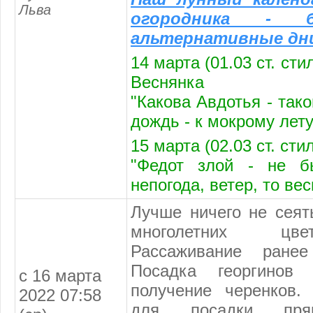
Льва
огородника - б
альтернативные дн
14 марта (01.03 ст. сти
Веснянка
"Какова Авдотья - так
дождь - к мокрому лету
15 марта (02.03 ст. сти
"Федот злой - не б
непогода, ветер, то вес
Лучше ничего не сеят
многолетних цве
Рассаживание ранее
Посадка георгинов
с 16 марта
получение черенков.
2022 07:58
для посадки прян