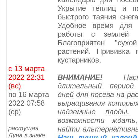
Укрытие теплиц и п
быстрого таяния снега
Удобное время для 
работы с землей в
Благоприятен "сухо
растений. Прививка 
кустарников.
с 13 марта
2022 22:31
ВНИМАНИЕ!
Насту
(вс)
длительный период
по 16 марта
дней для посева на ра
2022 07:58
выращивания которых
(ср)
надземные плоды
возможности ждат
растущая
найти альтернативные
Луна в знаке
Наш лунный календ