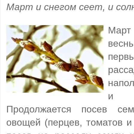
Март и снегом сеет, и сол
Март
весн
пер
рас
напол
и н
Продолжается посев се
овощей (перцев, томатов и 