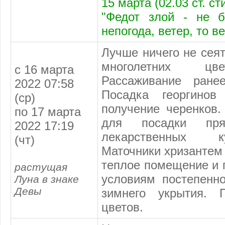
15 марта (02.03 ст. с
"Федот злой - не б
непогода, ветер, то в
Лучше ничего не сеят
многолетних цве
с 16 марта
Рассаживание ране
2022 07:58
Посадка георгино
(ср)
получение черенков.
по 17 марта
для посадки прян
2022 17:19
лекарственных к
(чт)
Маточники хризантем 
теплое помещение и 
растущая
условиям постепенн
Луна в знаке
Девы
зимнего укрытия. 
цветов.