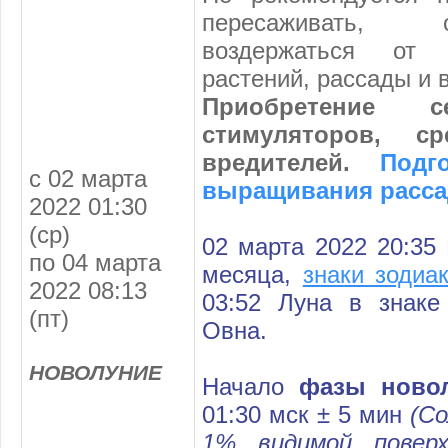
пересаживать, 
воздержаться от 
растений, рассады и 
Приобретение с
стимуляторов, с
вредителей.
Подг
с 02 марта
выращивания расс
2022 01:30
(ср)
02 марта 2022 20:35
по 04 марта
месяца,
знаки зодиа
2022 08:13
03:52 Луна в знаке
(пт)
Овна
.
НОВОЛУНИЕ
Начало
фазы новол
01:30 мск ± 5 мин
(С
1% видимой повер