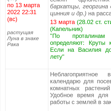
по 13 марта
бархатцы, георгина 
2022 22:31
цинния и др.)
на расс
(вс)
13 марта
(28.02 ст. с
(Капельник)
растущая
"По проталинам
Луна в знаке
определяют: Круты 
Рака
Если на Василия д
лету"
Неблагоприятное
календарю
для посев
комнатных растени
Удобное время для
работы с землей в за