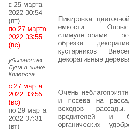
с 25 марта
2022 00:54
Пикировка цветочно
(пт)
емкости. Опрыс
по 27 марта
стимуляторами р
2022 03:55
обрезка декорат
(вс)
кустарников. Внес
декоративные деревья
убывающая
Луна в знаке
Козерога
с 27 марта
Очень неблагоприятн
2022 03:55
и посева на расс
(вс)
всходов рассады
по 29 марта
вредителей и бо
2022 07:31
органических удоб
(вт)