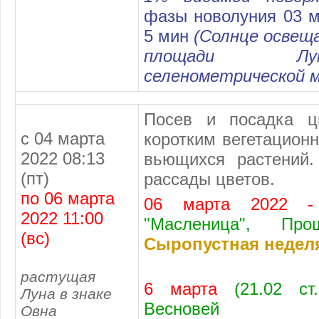
фазы новолуния 03 м
5 мин
(Солнце освещ
площади Лу
селенометрической 
Посев и посадка ц
с 04 марта
коротким вегетацион
2022 08:13
вьющихся растений.
(пт)
рассады цветов.
по 06 марта
06 марта 2022
2022 11:00
"Масленица", Про
(вс)
Сыропустная недел
растущая
6 марта
(21.02 ст
Луна в знаке
Весновей
Овна