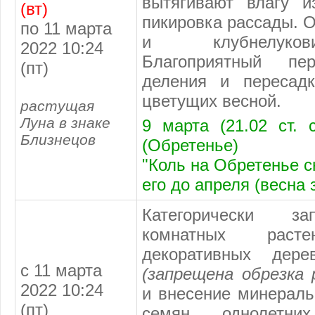
вытягивают влагу и
(вт)
пикировка рассады. О
по 11 марта
и клубнелуков
2022 10:24
Благоприятный пе
(пт)
деления и пересадк
цветущих весной.
растущая
Луна в знаке
9 марта (21.02 ст. 
Близнецов
(Обретенье)
"Коль на Обретенье сн
его до апреля (весна 
Категорически з
комнатных рас
декоративных дере
с 11 марта
(запрещена обрезка 
2022 10:24
и внесение минераль
(пт)
семян однолет