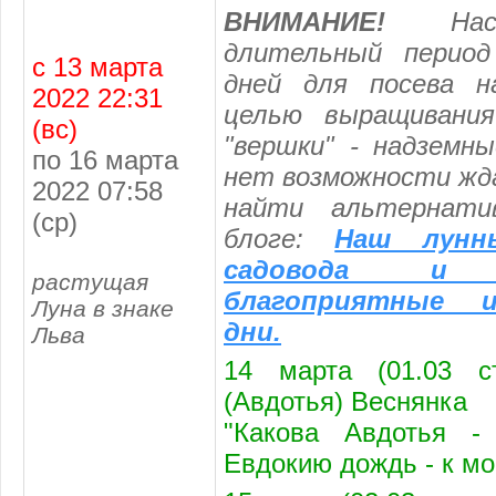
ВНИМАНИЕ!
Насту
длительный период
с 13 марта
дней для посева н
2022 22:31
целью выращивани
(вс)
"вершки" - надземн
по 16 марта
нет возможности жд
2022 07:58
найти альтернати
(ср)
блоге:
Наш лунн
садовода и 
растущая
благоприятные 
Луна в знаке
дни.
Льва
14 марта (01.03 с
(Авдотья) Веснянка
"Какова Авдотья -
Евдокию дождь - к мо