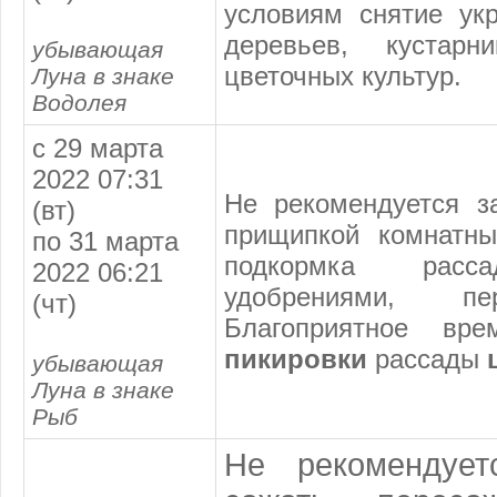
условиям снятие ук
деревьев, кустарн
убывающая
цветочных культур.
Луна в знаке
Водолея
с 29 марта
2022 07:31
Не рекомендуется з
(вт)
прищипкой комнатны
по 31 марта
подкормка расса
2022 06:21
удобрениями, пе
(чт)
Благоприятное вр
пикировки
рассады
ц
убывающая
Луна в знаке
Рыб
Не рекомендует