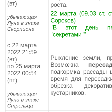
(вт)
роста.
22 марта (09.03 ст. 
убывающая
Сороков)
Луна в знаке
"В этот день пе
Скорпиона
"секретами""
с 22 марта
2022 21:59
Рыхление земли, пр
(вт)
Возможна
переса
по 25 марта
подкормка рассады ц
2022 00:54
время для пересадк
(пт)
обрезка декорат
кустарников.
убывающая
Луна в знаке
Стрельца