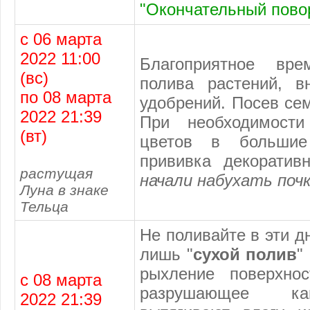
"Окончательный повор
с 06 марта
2022 11:00
Благоприятное вр
(вс)
полива растений, в
по 08 марта
удобрений. Посев сем
2022 21:39
При необходимости
(вт)
цветов в большие
прививка декоратив
растущая
начали набухать почк
Луна в знаке
Тельца
Не поливайте в эти д
лишь "
сухой полив
"
рыхление поверхнос
с 08 марта
разрушающее ка
2022 21:39