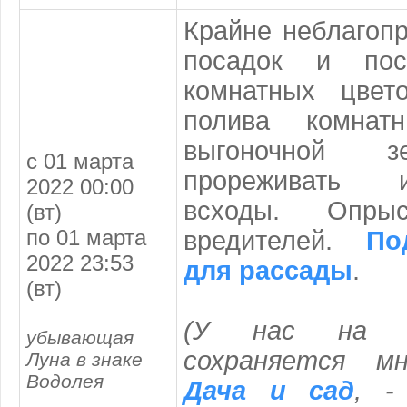
Крайне неблагоп
посадок и по
комнатных цвет
полива комнат
выгоночной з
с 01 марта
прореживать 
2022 00:00
всходы. Опрыс
(вт)
по 01 марта
вредителей.
По
2022 23:53
для рассады
.
(вт)
(
У нас на с
убывающая
сохраняется мн
Луна в знаке
Водолея
Дача и сад
, -