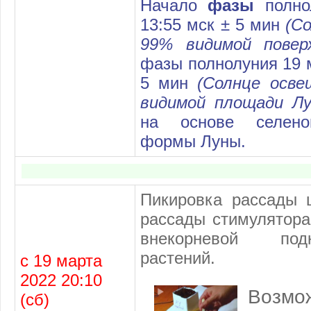
Начало
фазы
полно
13:55 мск ± 5 мин
(С
99% видимой повер
фазы полнолуния 19 м
5 мин
(Солнце осве
видимой площади Лу
на основе селено
формы Луны.
Пикировка рассады 
рассады стимулятора
внекорневой под
растений.
с 19 марта
2022 20:10
Возм
(сб)