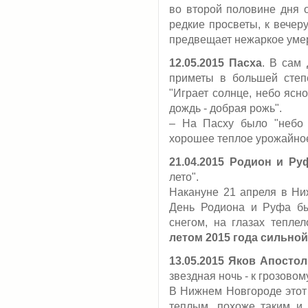
во второй половине дня о
редкие просветы, к вечер
предвещает нежаркое уме
12.05.2015
Пасха
. В сам
приметы в большей степ
"Играет солнце, небо ясно
дождь - добрая рожь".
– На Пасху было "небо я
хорошее теплое урожайное
21.04.2015 Родион и Ру
лето".
Накануне 21 апреля в Ни
День Родиона и Руфа б
снегом, на глазах теплел
летом 2015 года сильной
13.05.2015
Яков Апостол
звездная ночь - к грозовом
В Нижнем Новгороде этот 
теплым, похоже таким и 