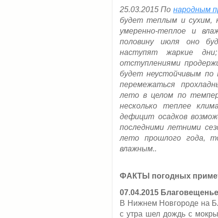
25.03.2015 По
народным 
будет теплым и сухим, 
умеренно-теплое и вла
половину июля оно бу
наступят жаркие дни
отступлениями продержи
будет неустойчивым по 
перемежаться прохладн
лето в целом по темпе
несколько теплее клим
дефицит осадков возмож
последними летними сез
лето прошлого года, т
влажным..
ФАКТЫ погодных приме
07.04.2015
Благовещень
В Нижнем Новгороде на Б
с утра шел дождь с мокры