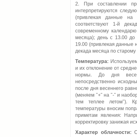
2. При составлении пр
интерпретируются следую
(привлекая данные на 
соответствуют 1-й дек
современному календарю 
месяца); день с 13.00 до 
19.00 (привлекая данные 
декада месяца по старому
Температура:
Используем
и их отклонение от средн
нормы. До дня весен
непосредственно исходны
после дня весеннего равн
(меняем "+" на "-" и наобо
тем теплее летом"). К
температуры вносим попр
приметам явления: Напр
корректировку занижая ис
Характер облачности:
С