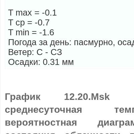
T max = -0.1
T cp = -0.7
T min = -1.6
Погода за день: пасмурно, оса
Ветер: С - СЗ
Осадки: 0.31 мм
График 12.20.Msk
Про
среднесуточная те
вероятностная диагр