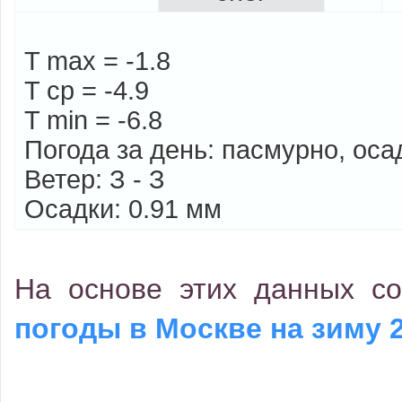
T max = -1.8
T cp = -4.9
T min = -6.8
Погода за день: пасмурно, оса
Ветер: З - З
Осадки: 0.91 мм
На основе этих данных с
погоды в Москве на зиму 2