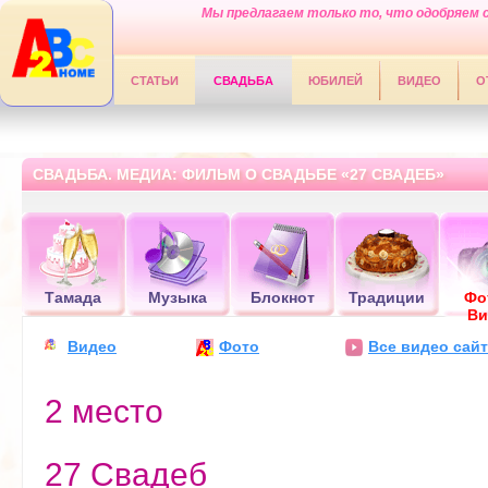
Мы предлагаем только то, что одобряем 
СТАТЬИ
СВАДЬБА
ЮБИЛЕЙ
ВИДЕО
О
СВАДЬБА. МЕДИА: ФИЛЬМ О СВАДЬБЕ «27 СВАДЕБ»
Тамада
Музыка
Блокнот
Традиции
Фо
Ви
Видео
Фото
Все видео сайт
2 место
27 Свадеб