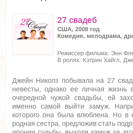
27 свадеб
США, 2008 год
Комедия, мелодрама, др
Режиссер фильма: Энн Фл
В ролях: Кэтрин Хайгл, Д
Джейн Николз побывала на 27 свад
невесты, однако ее личная жизнь 
очередной чужой свадьбы, ей захо
именно самой выйти замуж. Напри
которого она была влюблена. Но в
родная сестра, предложив стать подр
иронии судьбы, выходя замуж за это